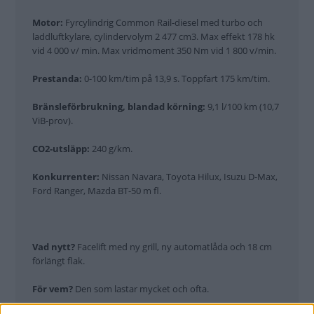
Motor:
Fyrcylindrig Common Rail-diesel med turbo och
laddluftkylare, cylindervolym 2 477 cm3. Max effekt 178 hk
vid 4 000 v/ min. Max vridmoment 350 Nm vid 1 800 v/min.
Prestanda:
0-100 km/tim på 13,9 s. Toppfart 175 km/tim.
Bränsleförbrukning, blandad körning:
9,1 l/100 km (10,7
ViB-prov).
CO2-utsläpp:
240 g/km.
Konkurrenter:
Nissan Navara, Toyota Hilux, Isuzu D-Max,
Ford Ranger, Mazda BT-50 m fl.
Vad nytt?
Facelift med ny grill, ny automatlåda och 18 cm
förlängt flak.
För vem?
Den som lastar mycket och ofta.