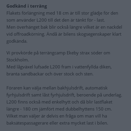
Godkänd i terräng
Flakets förlängning med 18 cm är till stor glädje för den
som använder L200 till det den är tänkt för - last.
Men överhänget bak blir också längre vilket är en nackdel
vid offroadkörning. Ändå är bilens skogsegenskaper klart
godkända.
Vi provkörde på terrängcamp Ekeby strax söder om
Stockholm.
Med lågväxel lufsade L200 fram i vattenfyllda diken,
branta sandbackar och över stock och sten.
Föraren kan välja mellan bakhjulsdrift, automatisk
fyrhjulsdrift samt låst fyrhjulsdrift, beroende på underlag.
L200 finns också med enkelhytt och då blir lastflaket
längre - 180 cm jämfört med dubbelhyttens 150 cm.
Vilket man väljer är delvis en fråga om man vill ha
baksätespassagerare eller extra mycket last i bilen.