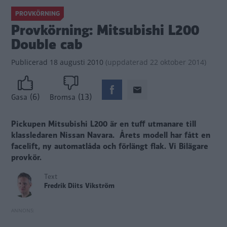
PROVKÖRNING
Provkörning: Mitsubishi L200
Double cab
Publicerad
18 augusti 2010
(
uppdaterad
22 oktober 2014)
(6)
(13)
Gasa
Bromsa
Pickupen Mitsubishi L200 är en tuff utmanare till
klassledaren Nissan Navara. Årets modell har fått en
facelift, ny automatlåda och förlängt flak.
Vi Bilägare
provkör.
Text
Fredrik Diits Vikström