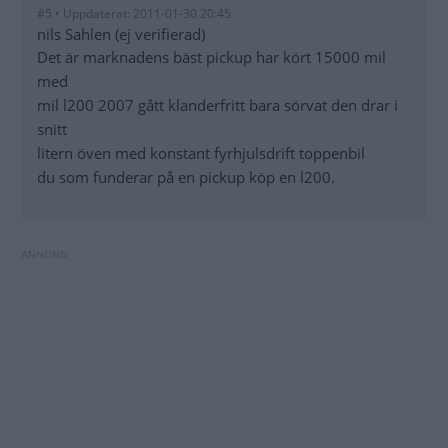
#5 • Uppdaterat: 2011-01-30 20:45
nils Sahlen (ej verifierad)
Det är marknadens bäst pickup har kört 15000 mil
med
mil l200 2007 gått klanderfritt bara sörvat den drar i
snitt
litern öven med konstant fyrhjulsdrift toppenbil
du som funderar på en pickup köp en l200.