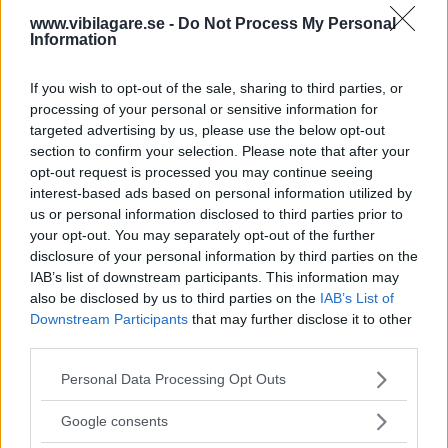
Bra köp?
Ja, ett av de bättre i klassen.
www.vibilagare.se -
Do Not Process My Personal
Information
Plus
:
Framkomlighet, förlängt lastutrymme, säkerhet.
If you wish to opt-out of the sale, sharing to third parties, or
processing of your personal or sensitive information for
Minus:
Baksäte, köregenskaper.
targeted advertising by us, please use the below opt-out
section to confirm your selection. Please note that after your
opt-out request is processed you may continue seeing
interest-based ads based on personal information utilized by
MISSA INTE KOMMANDE ARTIKLAR OM
us or personal information disclosed to third parties prior to
MITSUBISHI L200
your opt-out. You may separately opt-out of the further
disclosure of your personal information by third parties on the
Få vårt nyhetsbrev utan kostnad
IAB’s list of downstream participants. This information may
also be disclosed by us to third parties on the
IAB’s List of
Downstream Participants
that may further disclose it to other
third parties.
Please note that this website/app uses one or more Google
Personal Data Processing Opt Outs
services and may gather and store information including but
not limited to your visit or usage behaviour. You may click to
Genom att anmäla dig godkänner du OK-förlagets
Google consents
grant or deny consent to Google and its third-party tags to
personuppgiftspolicy.