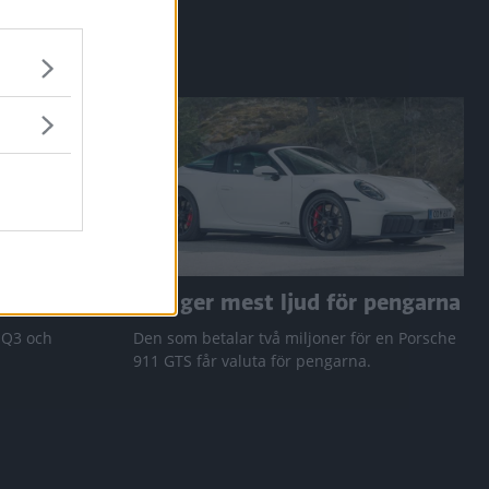
a RAV4
Den ger mest ljud för pengarna
 Q3 och
Den som betalar två miljoner för en Porsche
911 GTS får valuta för pengarna.