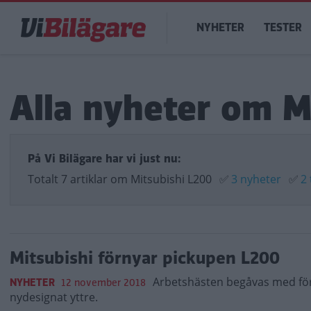
Hoppa
Main
till
NYHETER
TESTER
navigation
huvudinnehåll
Alla nyheter om M
På Vi Bilägare har vi just nu:
Totalt 7 artiklar om Mitsubishi L200
✅
3 nyheter
✅
2 
Mitsubishi förnyar pickupen L200
Arbetshästen begåvas med föra
NYHETER
12 november 2018
nydesignat yttre.