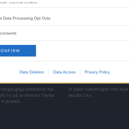
ogle consent section.
l Data Processing Opt Outs
consents
CONFIRM
Data Deletion
Data Access
Privacy Policy
 att bli ny favorit”
Så står sig nya Toyot
rrängdugliga kombibilar har
Vi ställe nykomlingen mot Audi
lls nu på av eldrivna Toyota
Mazda CX-5.
 Vi provkör.