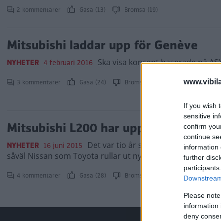
2 kommentarer
Gasa (13)
Bromsa (19)
Mitsubishi laddar upp för Genève
Ska visa koncept baserade på ASX
NYHETER
4 februari 2016
www.vibil
3 kommentarer
Gasa (24)
Bromsa (35)
If you wish 
sensitive in
Mitsubishi L200 har uppdaterats
confirm you
continue se
Det var tio år sedan sist, nu är det
NYHETER
16 juni 2015
information 
såväl Nissan som Toyota rullar ut nya pickuper hakar Mits
further disc
participants
4 kommentarer
Gasa (28)
Bromsa (18)
Downstream 
Please note
information 
deny consent