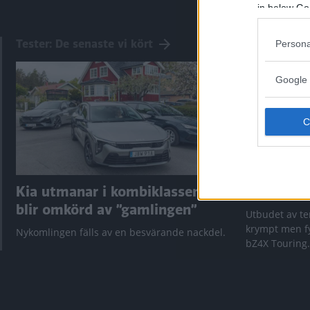
in below Go
Tester: De senaste vi kört
Persona
Google 
Kia utmanar i kombiklassen –
”God chans
blir omkörd av ”gamlingen”
Utbudet av te
krympt men fy
Nykomlingen fälls av en besvärande nackdel.
bZ4X Touring.