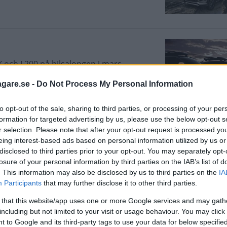
 och L200 på bilsalongen i mars.
agare.se -
Do Not Process My Personal Information
to opt-out of the sale, sharing to third parties, or processing of your per
formation for targeted advertising by us, please use the below opt-out s
r selection. Please note that after your opt-out request is processed y
eing interest-based ads based on personal information utilized by us or
 dags för femte generationens L200. När
disclosed to third parties prior to your opt-out. You may separately opt-
ubishi på.
losure of your personal information by third parties on the IAB’s list of
. This information may also be disclosed by us to third parties on the
IA
Participants
that may further disclose it to other third parties.
 that this website/app uses one or more Google services and may gath
including but not limited to your visit or usage behaviour. You may click 
 to Google and its third-party tags to use your data for below specifi