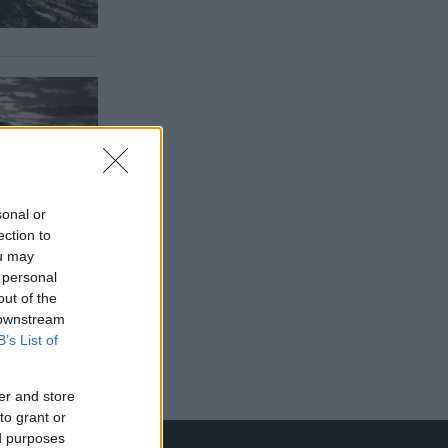
sonal or
ection to
ou may
 personal
out of the
 downstream
B’s List of
er and store
to grant or
ed purposes