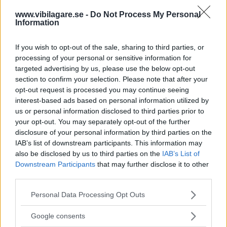
hybridsystem som i Toyota Prius och Auris HSD.
www.vibilagare.se -
Do Not Process My Personal
Information
12 kommentarer
Gasa (12)
Bromsa (21)
If you wish to opt-out of the sale, sharing to third parties, or
processing of your personal or sensitive information for
targeted advertising by us, please use the below opt-out
section to confirm your selection. Please note that after your
opt-out request is processed you may continue seeing
interest-based ads based on personal information utilized by
Tester: De senaste vi kört
us or personal information disclosed to third parties prior to
your opt-out. You may separately opt-out of the further
disclosure of your personal information by third parties on the
IAB’s list of downstream participants. This information may
also be disclosed by us to third parties on the
IAB’s List of
Downstream Participants
that may further disclose it to other
third parties.
Please note that this website/app uses one or more Google
Personal Data Processing Opt Outs
services and may gather and store information including but
not limited to your visit or usage behaviour. You may click to
Google consents
grant or deny consent to Google and its third-party tags to