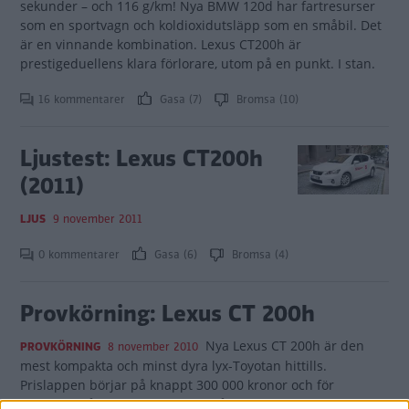
sekunder – och 116 g/km! Nya BMW 120d har fartresurser
som en sportvagn och koldioxidutsläpp som en småbil. Det
är en vinnande kombination. Lexus CT200h är
prestigeduellens klara förlorare, utom på en punkt. I stan.
16 kommentarer
Gasa (7)
Bromsa (10)
Ljustest: Lexus CT200h
(2011)
LJUS
9 november 2011
0 kommentarer
Gasa (6)
Bromsa (4)
Provkörning: Lexus CT 200h
Nya Lexus CT 200h är den
PROVKÖRNING
8 november 2010
mest kompakta och minst dyra lyx-Toyotan hittills.
Prislappen börjar på knappt 300 000 kronor och för
pengarna får man en 4,3 meter lång halvkombi med samma