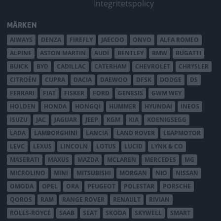
Integritetspolicy
MÄRKEN
AIWAYS
DENZA
FIREFLY
JAECOO
ONVO
ALFA ROMEO
ALPINE
ASTON MARTIN
AUDI
BENTLEY
BMW
BUGATTI
BUICK
BYD
CADILLAC
CATERHAM
CHEVROLET
CHRYSLER
CITROËN
CUPRA
DACIA
DAEWOO
DFSK
DODGE
DS
FERRARI
FIAT
FISKER
FORD
GENESIS
GWM WEY
HOLDEN
HONDA
HONGQI
HUMMER
HYUNDAI
INEOS
ISUZU
JAC
JAGUAR
JEEP
KGM
KIA
KOENIGSEGG
LADA
LAMBORGHINI
LANCIA
LAND ROVER
LEAPMOTOR
LEVC
LEXUS
LINCOLN
LOTUS
LUCID
LYNK & CO
MASERATI
MAXUS
MAZDA
MCLAREN
MERCEDES
MG
MICROLINO
MINI
MITSUBISHI
MORGAN
NIO
NISSAN
OMODA
OPEL
ORA
PEUGEOT
POLESTAR
PORSCHE
QOROS
RAM
RANGE ROVER
RENAULT
RIVIAN
ROLLS-ROYCE
SAAB
SEAT
SKODA
SKYWELL
SMART