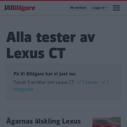
Hoppa
Bli medlem
Logga in
till
huvudinnehåll
Alla tester av
Lexus CT
På Vi Bilägare har vi just nu:
Totalt 9 artiklar om Lexus CT
✅
7 tester
✅
1
köpguide
Ägarnas älskling Lexus