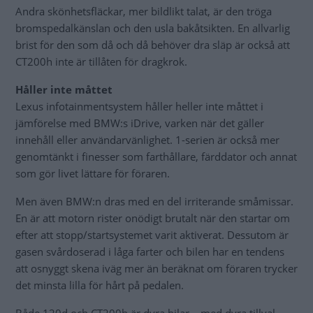
Andra skönhetsfläckar, mer bildlikt talat, är den tröga
bromspedalkänslan och den usla bakåtsikten. En allvarlig
brist för den som då och då behöver dra släp är också att
CT200h inte är tillåten för dragkrok.
Håller inte måttet
Lexus infotainmentsystem håller heller inte måttet i
jämförelse med BMW:s iDrive, varken när det gäller
innehåll eller användarvänlighet. 1-serien är också mer
genomtänkt i finesser som farthållare, färddator och annat
som gör livet lättare för föraren.
Men även BMW:n dras med en del irriterande småmissar.
En är att motorn rister onödigt brutalt när den startar om
efter att stopp/startsystemet varit aktiverat. Dessutom är
gasen svårdoserad i låga farter och bilen har en tendens
att osnyggt skena iväg mer än beräknat om föraren trycker
det minsta lilla för hårt på pedalen.