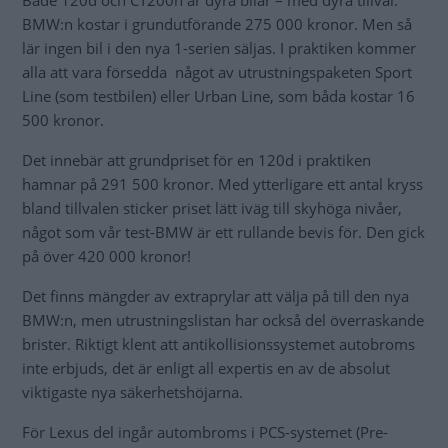
Både 120d och CT200h är dyra bilar – med dyra tillval.
BMW:n kostar i grundutförande 275 000 kronor. Men så
lär ingen bil i den nya 1-serien säljas. I praktiken kommer
alla att vara försedda något av utrustningspaketen Sport
Line (som testbilen) eller Urban Line, som båda kostar 16
500 kronor.
Det innebär att grundpriset för en 120d i praktiken
hamnar på 291 500 kronor. Med ytterligare ett antal kryss
bland tillvalen sticker priset lätt iväg till skyhöga nivåer,
något som vår test-BMW är ett rullande bevis för. Den gick
på över 420 000 kronor!
Det finns mängder av extraprylar att välja på till den nya
BMW:n, men utrustningslistan har också del överraskande
brister. Riktigt klent att antikollisionssystemet autobroms
inte erbjuds, det är enligt all expertis en av de absolut
viktigaste nya säkerhetshöjarna.
För Lexus del ingår autombroms i PCS-systemet (Pre-