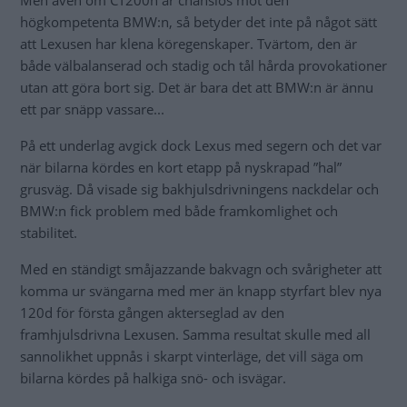
Men även om CT200h är chanslös mot den
högkompetenta BMW:n, så betyder det inte på något sätt
att Lexusen har klena köregenskaper. Tvärtom, den är
både välbalanserad och stadig och tål hårda provokationer
utan att göra bort sig. Det är bara det att BMW:n är ännu
ett par snäpp vassare...
På ett underlag avgick dock Lexus med segern och det var
när bilarna kördes en kort etapp på nyskrapad ”hal”
grusväg. Då visade sig bakhjulsdrivningens nackdelar och
BMW:n fick problem med både framkomlighet och
stabilitet.
Med en ständigt småjazzande bakvagn och svårigheter att
komma ur svängarna med mer än knapp styrfart blev nya
120d för första gången akterseglad av den
framhjulsdrivna Lexusen. Samma resultat skulle med all
sannolikhet uppnås i skarpt vinterläge, det vill säga om
bilarna kördes på halkiga snö- och isvägar.