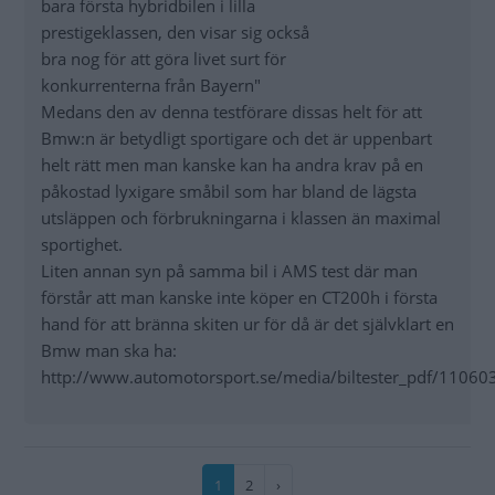
bara första hybridbilen i lilla
prestigeklassen, den visar sig också
bra nog för att göra livet surt för
konkurrenterna från Bayern"
Medans den av denna testförare dissas helt för att
Bmw:n är betydligt sportigare och det är uppenbart
helt rätt men man kanske kan ha andra krav på en
påkostad lyxigare småbil som har bland de lägsta
utsläppen och förbrukningarna i klassen än maximal
sportighet.
Liten annan syn på samma bil i AMS test där man
förstår att man kanske inte köper en CT200h i första
hand för att bränna skiten ur för då är det självklart en
Bmw man ska ha:
http://www.automotorsport.se/media/biltester_pdf/11060
Paginering
Nuvarande
1
Sida
2
Nästa
›