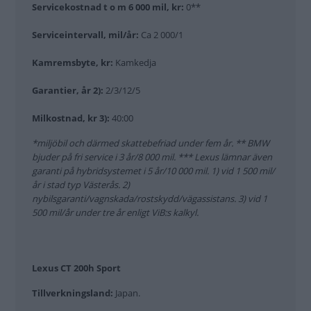
Servicekostnad t o m 6 000 mil, kr:
0**
Serviceintervall, mil/år:
Ca 2 000/1
Kamremsbyte, kr:
Kamkedja
Garantier, år 2):
2/3/12/5
Milkostnad, kr 3):
40:00
*miljöbil och därmed skattebefriad under fem år. ** BMW
bjuder på fri service i 3 år/8 000 mil. *** Lexus lämnar även
garanti på hybridsystemet i 5 år/10 000 mil. 1) vid 1 500 mil/
år i stad typ Västerås. 2)
nybilsgaranti/vagnskada/rostskydd/vägassistans. 3) vid 1
500 mil/år under tre år enligt ViB:s kalkyl.
Lexus CT 200h Sport
Tillverkningsland:
Japan.