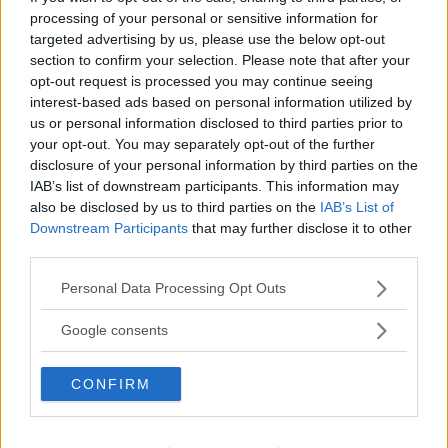
japanska hybridkonkurrent på nästan alla områden och är
processing of your personal or sensitive information for
dessutom mindre dyr att äga. Det skiljer fem kronor
targeted advertising by us, please use the below opt-out
section to confirm your selection. Please note that after your
milen, enligt testlagets kalkyl. Och det gör ju knappast
opt-out request is processed you may continue seeing
saken sämre.
interest-based ads based on personal information utilized by
us or personal information disclosed to third parties prior to
your opt-out. You may separately opt-out of the further
disclosure of your personal information by third parties on the
IAB’s list of downstream participants. This information may
also be disclosed by us to third parties on the
IAB’s List of
Downstream Participants
that may further disclose it to other
third parties.
Please note that this website/app uses one or more Google
Personal Data Processing Opt Outs
services and may gather and store information including but
not limited to your visit or usage behaviour. You may click to
Google consents
grant or deny consent to Google and its third-party tags to
use your data for below specified purposes in below Google
CONFIRM
consent section.