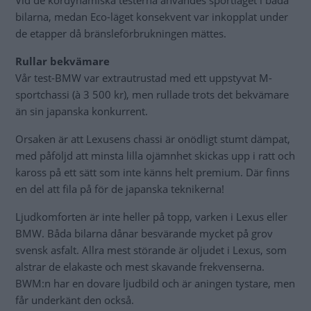
Vid de kördynamiska testerna användes sportläget i båda
bilarna, medan Eco-läget konsekvent var inkopplat under
de etapper då bränsleförbrukningen mättes.
Rullar bekvämare
Vår test-BMW var extrautrustad med ett uppstyvat M-
sportchassi (à 3 500 kr), men rullade trots det bekvämare
än sin japanska konkurrent.
Orsaken är att Lexusens chassi är onödligt stumt dämpat,
med påföljd att minsta lilla ojämnhet skickas upp i ratt och
kaross på ett sätt som inte känns helt premium. Där finns
en del att fila på för de japanska teknikerna!
Ljudkomforten är inte heller på topp, varken i Lexus eller
BMW. Båda bilarna dånar besvärande mycket på grov
svensk asfalt. Allra mest störande är oljudet i Lexus, som
alstrar de elakaste och mest skavande frekvenserna.
BWM:n har en dovare ljudbild och är aningen tystare, men
får underkänt den också.