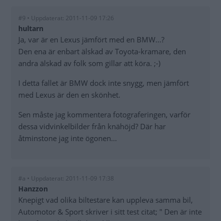
#9 • Uppdaterat: 2011-11-09 17:26
hultarn
Ja, var är en Lexus jämfört med en BMW...?
Den ena är enbart älskad av Toyota-kramare, den
andra älskad av folk som gillar att köra. ;-)
I detta fallet är BMW dock inte snygg, men jämfört
med Lexus är den en skönhet.
Sen måste jag kommentera fotograferingen, varför
dessa vidvinkelbilder från knähöjd? Där har
åtminstone jag inte ögonen...
#a • Uppdaterat: 2011-11-09 17:38
Hanzzon
Knepigt vad olika biltestare kan uppleva samma bil,
Automotor & Sport skriver i sitt test citat; " Den är inte