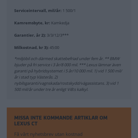
Serviceintervall, mil/år:
1 500/1
Kamremsbyte, kr:
Kamkedja
Garantier, år 2):
3/3/12/3***
Milkostnad, kr 3):
45:00
*miljöbil och därmed skattebefriad under fem år. ** BMW
bjuder på fri service i 3 år/8 000 mil. *** Lexus lämnar även
garanti på hybridsystemet i 5 år/10 000 mil. 1) vid 1 500 mil/
år i stad typ Västerås. 2)
nybilsgaranti/vagnskada/rostskydd/vägassistans. 3) vid 1
500 mil/år under tre år enligt ViB:s kalkyl.
MISSA INTE KOMMANDE ARTIKLAR OM
LEXUS CT
Få vårt nyhetsbrev utan kostnad