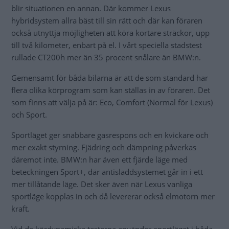
blir situationen en annan. Där kommer Lexus
hybridsystem allra bäst till sin rätt och där kan föraren
också utnyttja möjligheten att köra kortare sträckor, upp
till två kilometer, enbart på el. I vårt speciella stadstest
rullade CT200h mer än 35 procent snålare än BMW:n.
Gemensamt för båda bilarna är att de som standard har
flera olika körprogram som kan ställas in av föraren. Det
som finns att välja på är: Eco, Comfort (Normal för Lexus)
och Sport.
Sportläget ger snabbare gasrespons och en kvickare och
mer exakt styrning. Fjädring och dämpning påverkas
däremot inte. BMW:n har även ett fjärde läge med
beteckningen Sport+, där antisladdsystemet går in i ett
mer tillåtande läge. Det sker även när Lexus vanliga
sportläge kopplas in och då levererar också elmotorn mer
kraft.