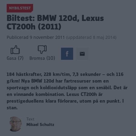
NYBILSTEST
Biltest: BMW 120d, Lexus
CT200h (2011)
Publicerad
9 november 2011
(
uppdaterad
8 maj 2014)
(7)
(10)
Gasa
Bromsa
184 hästkrafter, 228 km/tim, 7,3 sekunder – och 116
g/km! Nya BMW 120d har fartresurser som en
sportvagn och koldioxidutsläpp som en småbil. Det är
en vinnande kombination. Lexus CT200h är
prestigeduellens klara förlorare, utom på en punkt. I
stan.
Text
Mikael Schultz