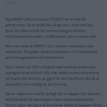
Nya BMW 120d och Lexus CT200h har en hel del
gemensamt. De är exakt lika långa och i stort sett lika
dyra. De slåss också om samma kategori köpare;
miljömedvetna kunder i Golfklassens allra översta skikt.
Men som bilar är BMW:n och Lexusen varandras raka
motsatser. Det gäller såväl konstruktion och framtoning
som körupplevelse och fartresurser.
Nya 1-serien är, helt i enlighet med märkets traditioner
utpräglat förarinriktad. Allt, från sittbrunnens utformning
till chassi och drivlina, är gjort för att chauffören ska få ut
så mycket som möjligt av sin körning.
Det är något som märks tydligt när vi släpper loss bilarna i
fartfylld duell på testslingans mest utmanande partier.
Svisch, säger det bara så försvinner BMW:ns bakparti långt