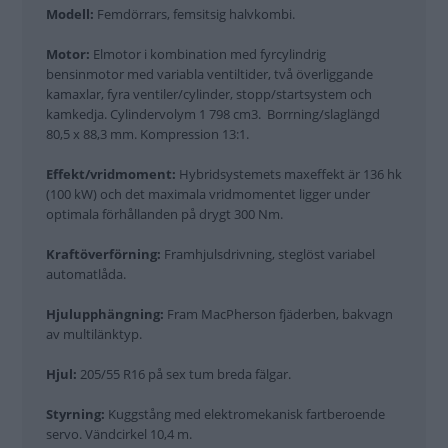
Modell:
Femdörrars, femsitsig halvkombi.
Motor:
Elmotor i kombination med fyrcylindrig
bensinmotor med variabla ventiltider, två överliggande
kamaxlar, fyra ventiler/cylinder, stopp/startsystem och
kamkedja. Cylindervolym 1 798 cm3. Borrning/slaglängd
80,5 x 88,3 mm. Kompression 13:1.
Effekt/vridmoment:
Hybridsystemets maxeffekt är 136 hk
(100 kW) och det maximala vridmomentet ligger under
optimala förhållanden på drygt 300 Nm.
Kraftöverförning:
Framhjulsdrivning, steglöst variabel
automatlåda.
Hjulupphängning:
Fram MacPherson fjäderben, bakvagn
av multilänktyp.
Hjul:
205/55 R16 på sex tum breda fälgar.
Styrning:
Kuggstång med elektromekanisk fartberoende
servo. Vändcirkel 10,4 m.