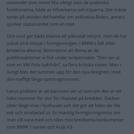
utseendet som minst lika viktigt som de praktiska
funktionerna, både av tillverkarna och köparna. Det måste
synas på utsidan det handlar om exklusiva åkdon, annars
sjunker statusvärdet som en sten.
Och visst ger båda bilarna ett påkostat intryck, men de har
också små missar i formgivningen. I BMW:s fall sitter
bristerna akterut, åtminstone att döma av de
publikreaktioner vi fick under testperioden. ”Den ser ut
som en VW Polo bakifrån”, sa flera kritiska röster. Men i
övrigt blev det tummen upp för den nya designen, med
den maffigt långa sportvagnsnosen.
Lexus problem är att karossen ser ut som om den är ett
halvt nummer för stor för chassiet på bredden. Däcken
sitter långt inne i hjulhusen och det gör att bilen ser lite
vek och smalaxlad ut. En märklig formgivningsmiss om
man vill vara med och slåss mot bredbenta konkurrenter
som BMW 1-serien och Audi A3.