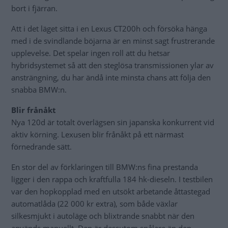
bort i fjärran.
Att i det läget sitta i en Lexus CT200h och försöka hänga
med i de svindlande böjarna är en minst sagt frustrerande
upplevelse. Det spelar ingen roll att du hetsar
hybridsystemet så att den steglösa transmissionen ylar av
ansträngning, du har ändå inte minsta chans att följa den
snabba BMW:n.
Blir frånåkt
Nya 120d är totalt överlägsen sin japanska konkurrent vid
aktiv körning. Lexusen blir frånåkt på ett närmast
förnedrande sätt.
En stor del av förklaringen till BMW:ns fina prestanda
ligger i den rappa och kraftfulla 184 hk-dieseln. I testbilen
var den hopkopplad med en utsökt arbetande åttastegad
automatlåda (22 000 kr extra), som både växlar
silkesmjukt i autoläge och blixtrande snabbt när den