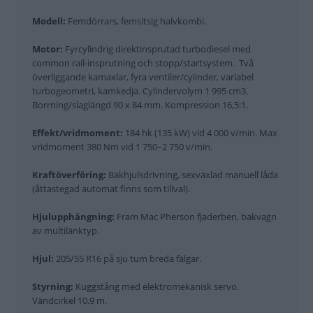
Modell:
Femdörrars, femsitsig halvkombi.
Motor:
Fyrcylindrig direktinsprutad turbodiesel med
common rail-insprutning och stopp/startsystem. Två
överliggande kamaxlar, fyra ventiler/cylinder, variabel
turbogeometri, kamkedja. Cylindervolym 1 995 cm3.
Borrning/slaglängd 90 x 84 mm. Kompression 16,5:1.
Effekt/vridmoment:
184 hk (135 kW) vid 4 000 v/min. Max
vridmoment 380 Nm vid 1 750–2 750 v/min.
Kraftöverföring:
Bakhjulsdrivning, sexväxlad manuell låda
(åttastegad automat finns som tillval).
Hjulupphängning:
Fram Mac Pherson fjäderben, bakvagn
av multilänktyp.
Hjul:
205/55 R16 på sju tum breda fälgar.
Styrning:
Kuggstång med elektromekanisk servo.
Vändcirkel 10,9 m.