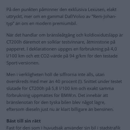
På den punkten påminner den exklusiva Lexusen, elakt
uttryckt, mer om en gammal Daf/Volvo av ”Rem-Johan-
typ” än om en modern premiumbil.
När det handlar om bränsleåtgång och koldioxidutsläpp är
CT200h däremot en solklar testvinnare, åtminstone på
papperet. I deklarationen uppges en förbrukning på 4,0
l/100 km och ett CO2-värde på 94 g/km för den testade
Sport-versionen.
Men i verkligheten höll de siffrorna inte alls, utan
överskreds med mer än 40 procent (!). Snittet under testet
slutade för CT200h på 5,8 l/100 km och exakt samma
förbrukning uppmättes för BMW:n. Det innebär att
bränslenotan för den tyska bilen blev något lägre,
eftersom dieseln just nu är klart billigare än bensinen.
Bäst till sin rätt
Fast för den som i huvudsak använder sin bil i stadstrafik