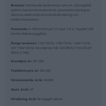
Bromsar:
Ventilerade skivbromsar runt om. Låsningsfritt
system med kurvbromskontroll, automatisk torkning av
skivorna, elektronisk bromskraftsfördelning och
nödbromsassistans.
Prestanda:
0–100 km/tim på 7,2 s (aut. 7,3 s). Toppfart 228
km/tim (fabriksuppgifter).
Övriga versioner:
116i/136 hk, 118i/170 hk, 116d/116 hk
och 118d/143 hk. Grundpriser från 223 000 kr (116i) till 247
000 kr (118d).
Grundpris, kr:
291 500
Testbilens pris, kr:
420 200
Förmånsvärde, kr/år:
46 000
Skatt, kr/år:
0*
Försäkring, kr/år 1):
Uppgift saknas