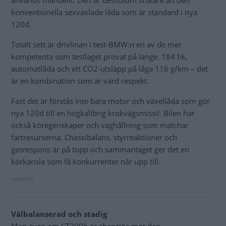
används manuellt. Den är dessutom snålare än den
konventionella sexväxlade låda som är standard i nya
120d.
Totalt sett är drivlinan i test-BMW:n en av de mer
kompetenta som testlaget provat på länge. 184 hk,
automatlåda och ett CO2-utsläpp på låga 116 g/km – det
är en kombination som är värd respekt.
Fast det är förstås inte bara motor och växellåda som gör
nya 120d till en högkalibrig krokvägsmissil. Bilen har
också köregenskaper och väghållning som matchar
fartresurserna. Chassibalans, styrreaktioner och
gasrespons är på topp och sammantaget ger det en
körkänsla som få konkurrenter når upp till.
Välbalanserad och stadig