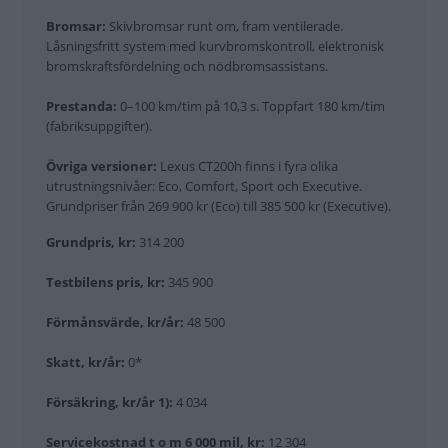
Bromsar:
Skivbromsar runt om, fram ventilerade.
Låsningsfritt system med kurvbromskontroll, elektronisk
bromskraftsfördelning och nödbromsassistans.
Prestanda:
0–100 km/tim på 10,3 s. Toppfart 180 km/tim
(fabriksuppgifter).
Övriga versioner:
Lexus CT200h finns i fyra olika
utrustningsnivåer: Eco, Comfort, Sport och Executive.
Grundpriser från 269 900 kr (Eco) till 385 500 kr (Executive).
Grundpris, kr:
314 200
Testbilens pris, kr:
345 900
Förmånsvärde, kr/år:
48 500
Skatt, kr/år:
0*
Försäkring, kr/år 1):
4 034
Servicekostnad t o m 6 000 mil, kr:
12 304