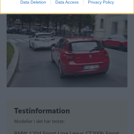
Data Deletion
Data Access
Privacy Policy
Testinformation
Modeller i det här testet:
BMW 120d Sport Line Lexus CT200h Sport