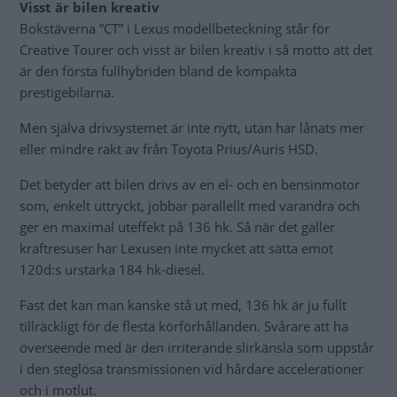
Visst är bilen kreativ
Bokstäverna ”CT” i Lexus modellbeteckning står för
Creative Tourer och visst är bilen kreativ i så motto att det
är den första fullhybriden bland de kompakta
prestigebilarna.
Men själva drivsystemet är inte nytt, utan har lånats mer
eller mindre rakt av från Toyota Prius/Auris HSD.
Det betyder att bilen drivs av en el- och en bensinmotor
som, enkelt uttryckt, jobbar parallellt med varandra och
ger en maximal uteffekt på 136 hk. Så när det gäller
kraftresuser har Lexusen inte mycket att sätta emot
120d:s urstarka 184 hk-diesel.
Fast det kan man kanske stå ut med, 136 hk är ju fullt
tillräckligt för de flesta körförhållanden. Svårare att ha
överseende med är den irriterande slirkänsla som uppstår
i den steglösa transmissionen vid hårdare accelerationer
och i motlut.