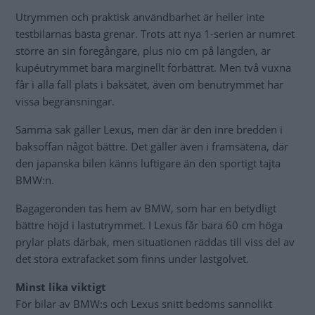
Utrymmen och praktisk användbarhet är heller inte
testbilarnas bästa grenar. Trots att nya 1-serien är numret
större än sin föregångare, plus nio cm på längden, är
kupéutrymmet bara marginellt förbättrat. Men två vuxna
får i alla fall plats i baksätet, även om benutrymmet har
vissa begränsningar.
Samma sak gäller Lexus, men där är den inre bredden i
baksoffan något bättre. Det gäller även i framsätena, där
den japanska bilen känns luftigare än den sportigt tajta
BMW:n.
Bagageronden tas hem av BMW, som har en betydligt
bättre höjd i lastutrymmet. I Lexus får bara 60 cm höga
prylar plats därbak, men situationen räddas till viss del av
det stora extrafacket som finns under lastgolvet.
Minst lika viktigt
För bilar av BMW:s och Lexus snitt bedöms sannolikt