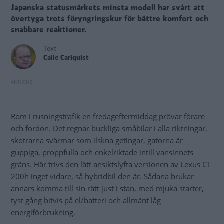
Japanska statusmärkets minsta modell har svårt att
övertyga trots föryngringskur för bättre komfort och
snabbare reaktioner.
Text
Calle Carlquist
Rom i rusningstrafik en fredageftermiddag prövar förare
och fordon. Det regnar buckliga småbilar i alla riktningar,
skotrarna svärmar som ilskna getingar, gatorna är
guppiga, proppfulla och enkelriktade intill vansinnets
gräns. Här trivs den lätt ansiktslyfta versionen av Lexus CT
200h inget vidare, så hybridbil den är. Sådana brukar
annars komma till sin rätt just i stan, med mjuka starter,
tyst gång bitvis på el/batteri och allmänt låg
energiförbrukning.