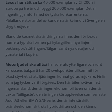
Lexus har sålt cirka
40 000 exemplar av CT 200h i
Europa på tre år och byggt 200 000 exemplar. Det är
ingenting jämfört med de tyska konkurrenterna.
Påfallande stor andel av kunderna är kvinnor, i Sverige en
dryg tredjedel.
Bland de kosmetiska ändringarna finns den för Lexus
numera typiska formen på kylargrillen, nya linjer i
baklampor/stötfångare/fälgar, samt nya detaljer och
ytmaterial i kupén.
Motorljudet ska alltså
ha isolerats ytterligare och runt
karossens bakparti har 20 svetspunkter tillkommit för
ökad styvhet så att fjädringen kunnat göras mjukare. Finlir
som jag tycker varit förgäves. Den här bilen svävar i ett
ingemansland: den är ingen ekonomibil även om den är
Lexus ”billigaste”, den är ingen körupplevelse som senaste
Audi A3 eller BMW 2/3-serie, den är inte särskilt
bränsleekonomisk trots hybriddriften och den känns