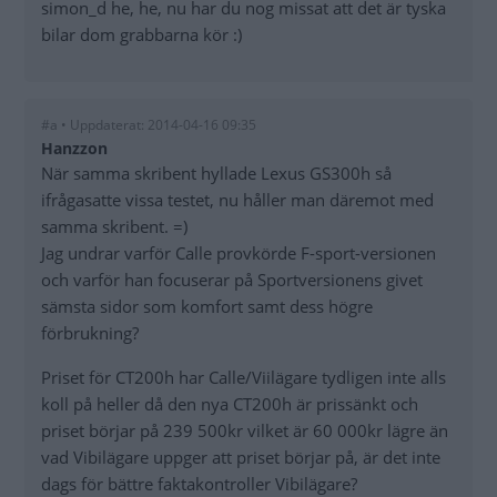
simon_d he, he, nu har du nog missat att det är tyska
bilar dom grabbarna kör :)
#a • Uppdaterat: 2014-04-16 09:35
Hanzzon
När samma skribent hyllade Lexus GS300h så
ifrågasatte vissa testet, nu håller man däremot med
samma skribent. =)
Jag undrar varför Calle provkörde F-sport-versionen
och varför han focuserar på Sportversionens givet
sämsta sidor som komfort samt dess högre
förbrukning?
Priset för CT200h har Calle/Viilägare tydligen inte alls
koll på heller då den nya CT200h är prissänkt och
priset börjar på 239 500kr vilket är 60 000kr lägre än
vad Vibilägare uppger att priset börjar på, är det inte
dags för bättre faktakontroller Vibilägare?