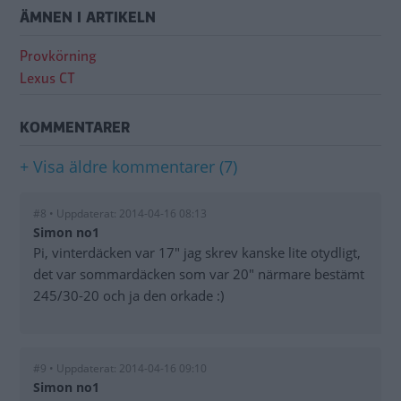
ÄMNEN I ARTIKELN
Provkörning
Lexus CT
KOMMENTARER
+ Visa äldre kommentarer (7)
#8 • Uppdaterat: 2014-04-16 08:13
Simon no1
Pi, vinterdäcken var 17" jag skrev kanske lite otydligt,
det var sommardäcken som var 20" närmare bestämt
245/30-20 och ja den orkade :)
#9 • Uppdaterat: 2014-04-16 09:10
Simon no1