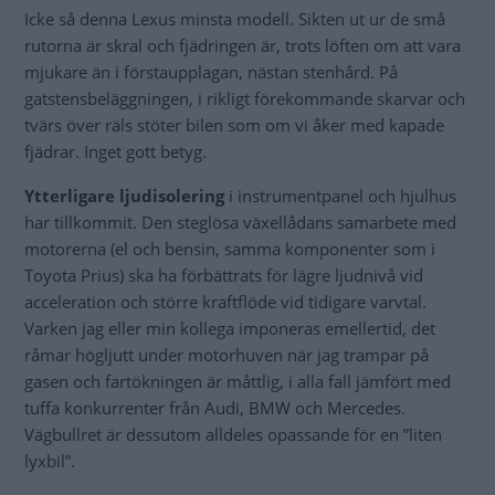
Icke så denna Lexus minsta modell. Sikten ut ur de små
rutorna är skral och fjädringen är, trots löften om att vara
mjukare än i förstaupplagan, nästan stenhård. På
gatstensbeläggningen, i rikligt förekommande skarvar och
tvärs över räls stöter bilen som om vi åker med kapade
fjädrar. Inget gott betyg.
Ytterligare ljudisolering
i instrumentpanel och hjulhus
har tillkommit. Den steglösa växellådans samarbete med
motorerna (el och bensin, samma komponenter som i
Toyota Prius) ska ha förbättrats för lägre ljudnivå vid
acceleration och större kraftflöde vid tidigare varvtal.
Varken jag eller min kollega imponeras emellertid, det
råmar högljutt under motorhuven när jag trampar på
gasen och fartökningen är måttlig, i alla fall jämfört med
tuffa konkurrenter från Audi, BMW och Mercedes.
Vägbullret är dessutom alldeles opassande för en ”liten
lyxbil”.