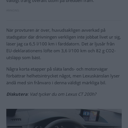
väldigt trång överallt utom på bredden fram.
När provturen är över, huvudsakligen avverkad på
stadsgator där drivningen verkligen inte jobbat livet ur sig,
läser jag ca 6,5 l/100 km i färddatorn. Det är ljusår från
EU-deklarationens löfte om 3,6 l/100 km och 82 g CO2-
utsläpp som bäst.
Några korta etapper på släta lands- och motorvägar
förbättrar helhetsintrycket något, men Lexuskänslan lyser
ändå med sin frånvaro i denna väldigt märkliga bil.
Diskutera
: Vad tycker du om Lexus CT 200h?