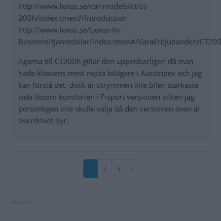
http://www.lexus.se/car-models/ct/ct-
200h/index.tmex#/Introduction
http://www.lexus.se/Lexus-In-
Business/tjanstebilar/index.tmex#/VaraErbjudanden/CT20
Ägarna till CT200h gillar den uppenbarligen då man
hade klassens mest nöjda bilägare i Autoindex och jag
kan förstå det, dock är utrymmen inte bilen starkaste
sida liksom komforten i F-sport versionen vilken jag
personligen inte skulle välja då den versionen även är
överdrivet dyr.
Paginering
Nuvarande
1
Sida
2
Sida
3
Nästa
›
sida
sida