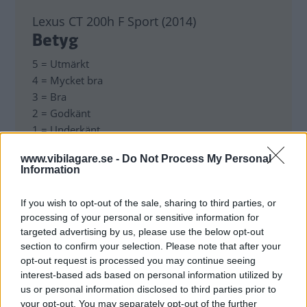
Lexus CT 200h F Sport (2014)
Betyg
5 = Utmärkt
4 = Mycket bra
3 = Bra
2 = Godkänt
1 = Underkänt
www.vibilagare.se -
Do Not Process My Personal
Information
If you wish to opt-out of the sale, sharing to third parties, or
LEXUS CT 200H F SPORT
processing of your personal or sensitive information for
targeted advertising by us, please use the below opt-out
PRIS, FRÅN KR
: 297 900.
section to confirm your selection. Please note that after your
opt-out request is processed you may continue seeing
MODELL
: Kompakt bensin/el-hybrid.
interest-based ads based on personal information utilized by
us or personal information disclosed to third parties prior to
SÄLJSTART
: Nu.
your opt-out. You may separately opt-out of the further