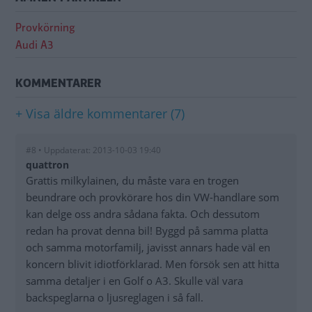
Provkörning
Audi A3
KOMMENTARER
+ Visa äldre kommentarer (7)
#8 • Uppdaterat: 2013-10-03 19:40
quattron
Grattis milkylainen, du måste vara en trogen
beundrare och provkörare hos din VW-handlare som
kan delge oss andra sådana fakta. Och dessutom
redan ha provat denna bil! Byggd på samma platta
och samma motorfamilj, javisst annars hade väl en
koncern blivit idiotförklarad. Men försök sen att hitta
samma detaljer i en Golf o A3. Skulle väl vara
backspeglarna o ljusreglagen i så fall.