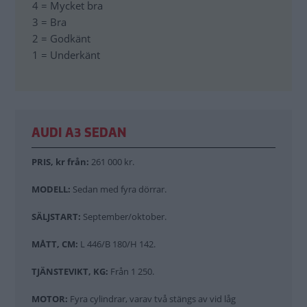
4 = Mycket bra
3 = Bra
2 = Godkänt
1 = Underkänt
AUDI A3 SEDAN
PRIS, kr från:
261 000 kr.
MODELL:
Sedan med fyra dörrar.
SÄLJSTART:
September/oktober.
MÅTT, CM:
L 446/B 180/H 142.
TJÄNSTEVIKT, KG:
Från 1 250.
MOTOR:
Fyra cylindrar, varav två stängs av vid låg