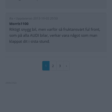
#a • Uppdaterat: 2013-10-03 20:50
Morris1100
Riktigt snygg bil, men varför så fruktansvärt ful front,
som på alla AUDI bilar, verkar vara något som man
klappat dit i sista stund.
Paginering
Nuvarande
1
Sida
2
Sida
3
Nästa
›
sida
sida