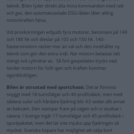
teknik. Bilen lyder direkt alla mina kommandon med ratt
och gas, den automatväxlade DSG-lådan låter aldrig
motorkraften falna.
Vid provkörningen erbjuds fyra motorer, bensinare på 140
och 180 hk och dieslar på 105 och 150 hk. 140-
hästarsmotorn räcker mer än väl och den innehåller ny
teknik som gör den extra snål. När motorn belastas lätt
stängs två cylindrar av. Så fort gaspedalen trycks ned
tänder motorn för fullt igen och kraften kommer
ögonblickligen.
Bilen är utrustad med sportchassi.
Det är förvisso
snyggt med 18-tumsfälgar och 40-profilsdäck, men med
sådana sulor och hårdare fjädring blir A3 sedan allt annat
än bekväm. Den stampar fram på vägen och vi studsar i
sätena. I Sverige ingår 17-tumsfälgar och 45-profilsdäck i
sportpaketet, men det lär inte mjuka upp fjädringen så
mycket. Svenska köpare har möjlighet att välja bort