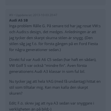
#9 • Uppdaterat: 2013-10-03 20:47
Audi A5 SB
Inga problem Rålle G. På senare tid har jag rosat VW:s
och Audis:s design, det medges. Anledningen är att
jag tycker den skarpt skurna stilen är snygg. (Den
stilen såg jag f.ö. för första gången på en Ford Fiesta
för några generationer sedan.)
Direkt ful var Audi A6 C5 sedan (har haft en sådan),
VW Golf 5 var också "mindre fin". Även första
generationens Audi A3 klassar in som ful bil.
Nu tycker jag att hela VAG (med få undantag) hittat en
stil som tilltalar mig. Kan man kalla den skarpt
skuren?
Edit; F.ö. skrev jag att nya A3 sedan var snyggare i
verkligheten än på bild;-)