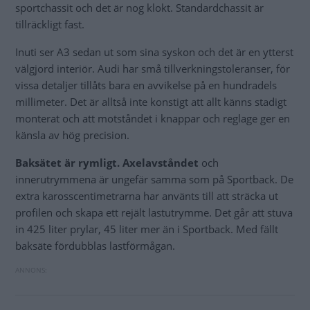
sportchassit och det är nog klokt. Standardchassit är
tillräckligt fast.
Inuti ser A3 sedan ut som sina syskon och det är en ytterst
välgjord interiör. Audi har små tillverkningstoleranser, för
vissa detaljer tillåts bara en avvikelse på en hundradels
millimeter. Det är alltså inte konstigt att allt känns stadigt
monterat och att motståndet i knappar och reglage ger en
känsla av hög precision.
Baksätet är rymligt. Axelavståndet
och
innerutrymmena är ungefär samma som på Sportback. De
extra karosscentimetrarna har använts till att sträcka ut
profilen och skapa ett rejält lastutrymme. Det går att stuva
in 425 liter prylar, 45 liter mer än i Sportback. Med fällt
baksäte fördubblas lastförmågan.