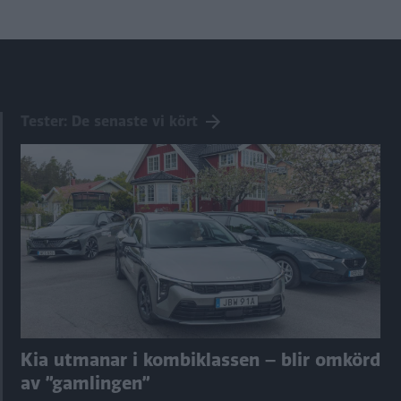
Tester: De senaste vi kört
Kia utmanar i kombiklassen – blir omkörd
av ”gamlingen”