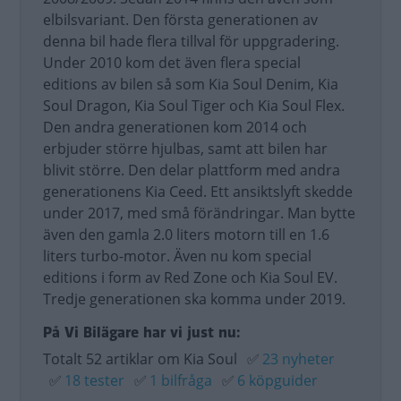
elbilsvariant. Den första generationen av
denna bil hade flera tillval för uppgradering.
Under 2010 kom det även flera special
editions av bilen så som Kia Soul Denim, Kia
Soul Dragon, Kia Soul Tiger och Kia Soul Flex.
Den andra generationen kom 2014 och
erbjuder större hjulbas, samt att bilen har
blivit större. Den delar plattform med andra
generationens Kia Ceed. Ett ansiktslyft skedde
under 2017, med små förändringar. Man bytte
även den gamla 2.0 liters motorn till en 1.6
liters turbo-motor. Även nu kom special
editions i form av Red Zone och Kia Soul EV.
Tredje generationen ska komma under 2019.
På Vi Bilägare har vi just nu:
Totalt 52 artiklar om Kia Soul
✅
23 nyheter
✅
18 tester
✅
1 bilfråga
✅
6 köpguider