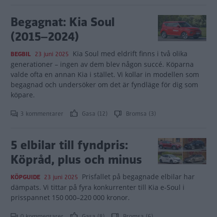
Begagnat: Kia Soul
(2015–2024)
Kia Soul med eldrift finns i två olika
BEGBIL
23 juni 2025
generationer – ingen av dem blev någon succé. Köparna
valde ofta en annan Kia i stället. Vi kollar in modellen som
begagnad och undersöker om det är fyndläge för dig som
köpare.
3 kommentarer
Gasa (12)
Bromsa (3)
5 elbilar till fyndpris:
Köpråd, plus och minus
Prisfallet på begagnade elbilar har
KÖPGUIDE
23 juni 2025
dämpats. Vi tittar på fyra konkurrenter till Kia e-Soul i
prisspannet 150 000–220 000 kronor.
0 kommentarer
Gasa (8)
Bromsa (6)