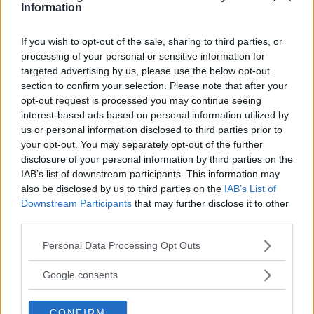
Information
0 kommentarer
Gasa
Bromsa (3)
If you wish to opt-out of the sale, sharing to third parties, or
Kia Soul återkallas –
processing of your personal or sensitive information for
targeted advertising by us, please use the below opt-out
problem med
section to confirm your selection. Please note that after your
krockkudden
opt-out request is processed you may continue seeing
interest-based ads based on personal information utilized by
Störningar mellan system kan göra att
NYHETER
20 april 2022
us or personal information disclosed to third parties prior to
airbagen inte löser ut vid krock. Bilar i Sverige omfattas.
your opt-out. You may separately opt-out of the further
disclosure of your personal information by third parties on the
0 kommentarer
Gasa (1)
Bromsa (5)
IAB’s list of downstream participants. This information may
also be disclosed by us to third parties on the
IAB’s List of
Downstream Participants
that may further disclose it to other
Kia e-Soul kommer med
third parties.
dragkrok,
Please note that this website/app uses one or more Google
Personal Data Processing Opt Outs
trefasladdning och ”suv-
services and may gather and store information including but
paket”
not limited to your visit or usage behaviour. You may click to
Google consents
grant or deny consent to Google and its third-party tags to
Elbilen förses med dragkrok som tillval –
NYHETER
9 juli 2020
use your data for below specified purposes in below Google
CONFIRM