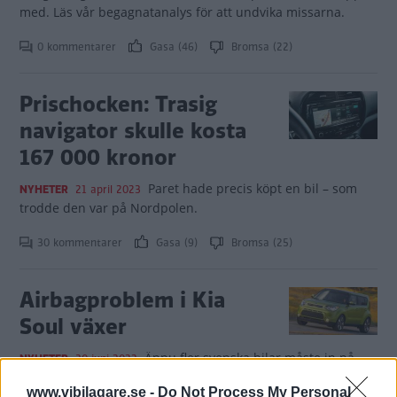
med. Läs vår begagnatanalys för att undvika missarna.
0 kommentarer
Gasa (46)
Bromsa (22)
Prischocken: Trasig
navigator skulle kosta
167 000 kronor
Paret hade precis köpt en bil – som
NYHETER
21 april 2023
trodde den var på Nordpolen.
30 kommentarer
Gasa (9)
Bromsa (25)
Airbagproblem i Kia
Soul växer
Ännu fler svenska bilar måste in på
NYHETER
30 juni 2022
verkstaden på grund av möjliga störningar i krockkudden.
www.vibilagare.se -
Do Not Process My Personal