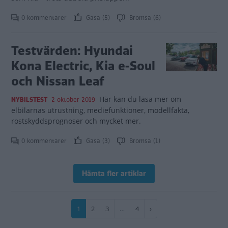
0 kommentarer
Gasa (5)
Bromsa (6)
Testvärden: Hyundai
Kona Electric, Kia e-Soul
och Nissan Leaf
Här kan du läsa mer om
NYBILSTEST
2 oktober 2019
elbilarnas utrustning, mediefunktioner, modellfakta,
rostskyddsprognoser och mycket mer.
0 kommentarer
Gasa (3)
Bromsa (1)
Hämta fler artiklar
Paginering
Nuvarande
1
Sida
2
Sida
3
…
Sida
4
Nästa
›
sida
sida