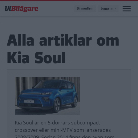
Hoppa
Bli medlem
Logga in
till
huvudinnehåll
Alla artiklar om
Kia Soul
Kia Soul är en 5-dörrars subcompact
crossover eller mini-MPV som lanserades
2008/2009. Sedan 2014 finns den även som