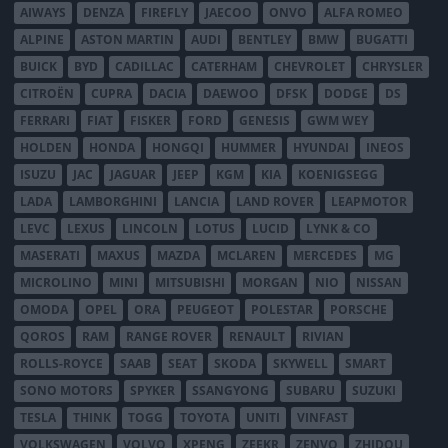
AIWAYS
DENZA
FIREFLY
JAECOO
ONVO
ALFA ROMEO
ALPINE
ASTON MARTIN
AUDI
BENTLEY
BMW
BUGATTI
BUICK
BYD
CADILLAC
CATERHAM
CHEVROLET
CHRYSLER
CITROËN
CUPRA
DACIA
DAEWOO
DFSK
DODGE
DS
FERRARI
FIAT
FISKER
FORD
GENESIS
GWM WEY
HOLDEN
HONDA
HONGQI
HUMMER
HYUNDAI
INEOS
ISUZU
JAC
JAGUAR
JEEP
KGM
KIA
KOENIGSEGG
LADA
LAMBORGHINI
LANCIA
LAND ROVER
LEAPMOTOR
LEVC
LEXUS
LINCOLN
LOTUS
LUCID
LYNK & CO
MASERATI
MAXUS
MAZDA
MCLAREN
MERCEDES
MG
MICROLINO
MINI
MITSUBISHI
MORGAN
NIO
NISSAN
OMODA
OPEL
ORA
PEUGEOT
POLESTAR
PORSCHE
QOROS
RAM
RANGE ROVER
RENAULT
RIVIAN
ROLLS-ROYCE
SAAB
SEAT
SKODA
SKYWELL
SMART
SONO MOTORS
SPYKER
SSANGYONG
SUBARU
SUZUKI
TESLA
THINK
TOGG
TOYOTA
UNITI
VINFAST
VOLKSWAGEN
VOLVO
XPENG
ZEEKR
ZENVO
ZHIDOU