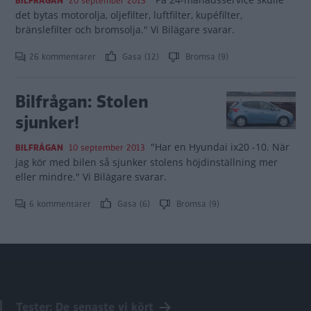
BILFRÅGAN
20 september 2013
det bytas motorolja, oljefilter, luftfilter, kupéfilter,
bränslefilter och bromsolja." Vi Bilägare svarar.
26 kommentarer
Gasa (12)
Bromsa (9)
Bilfrågan: Stolen
sjunker!
"Har en Hyundai ix20 -10. När
BILFRÅGAN
10 september 2013
jag kör med bilen så sjunker stolens höjdinställning mer
eller mindre." Vi Bilägare svarar.
6 kommentarer
Gasa (6)
Bromsa (9)
Tester: De senaste vi kört