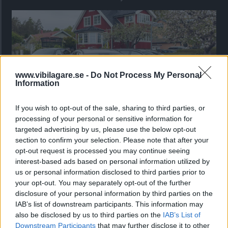
www.vibilagare.se -
Do Not Process My Personal
Information
If you wish to opt-out of the sale, sharing to third parties, or
processing of your personal or sensitive information for
targeted advertising by us, please use the below opt-out
Kia utmanar i kombiklassen – blir omkörd
section to confirm your selection. Please note that after your
av ”gamlingen”
opt-out request is processed you may continue seeing
interest-based ads based on personal information utilized by
Nykomlingen fälls av en besvärande nackdel.
us or personal information disclosed to third parties prior to
your opt-out. You may separately opt-out of the further
disclosure of your personal information by third parties on the
IAB’s list of downstream participants. This information may
also be disclosed by us to third parties on the
IAB’s List of
Downstream Participants
that may further disclose it to other