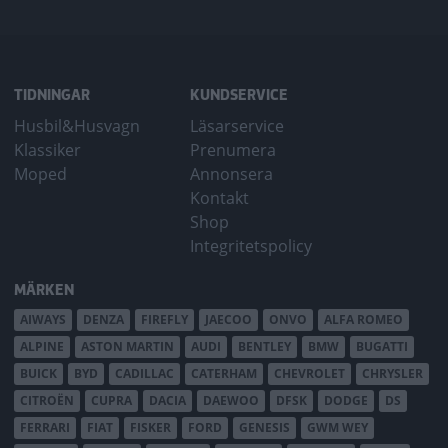
TIDNINGAR
KUNDSERVICE
Husbil&Husvagn
Läsarservice
Klassiker
Prenumera
Moped
Annonsera
Kontakt
Shop
Integritetspolicy
MÄRKEN
AIWAYS
DENZA
FIREFLY
JAECOO
ONVO
ALFA ROMEO
ALPINE
ASTON MARTIN
AUDI
BENTLEY
BMW
BUGATTI
BUICK
BYD
CADILLAC
CATERHAM
CHEVROLET
CHRYSLER
CITROËN
CUPRA
DACIA
DAEWOO
DFSK
DODGE
DS
FERRARI
FIAT
FISKER
FORD
GENESIS
GWM WEY