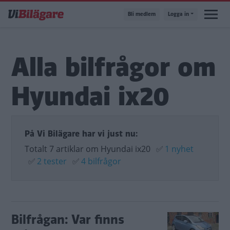
Hoppa
Bli medlem
Logga in
till
huvudinnehåll
Alla bilfrågor om
Hyundai ix20
På Vi Bilägare har vi just nu:
Totalt 7 artiklar om Hyundai ix20
✅
1 nyhet
✅
2 tester
✅
4 bilfrågor
Bilfrågan: Var finns