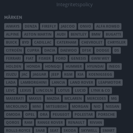
Integritetspolicy
MÄRKEN
AIWAYS
DENZA
FIREFLY
JAECOO
ONVO
ALFA ROMEO
ALPINE
ASTON MARTIN
AUDI
BENTLEY
BMW
BUGATTI
BUICK
BYD
CADILLAC
CATERHAM
CHEVROLET
CHRYSLER
CITROËN
CUPRA
DACIA
DAEWOO
DFSK
DODGE
DS
FERRARI
FIAT
FISKER
FORD
GENESIS
GWM WEY
HOLDEN
HONDA
HONGQI
HUMMER
HYUNDAI
INEOS
ISUZU
JAC
JAGUAR
JEEP
KGM
KIA
KOENIGSEGG
LADA
LAMBORGHINI
LANCIA
LAND ROVER
LEAPMOTOR
LEVC
LEXUS
LINCOLN
LOTUS
LUCID
LYNK & CO
MASERATI
MAXUS
MAZDA
MCLAREN
MERCEDES
MG
MICROLINO
MINI
MITSUBISHI
MORGAN
NIO
NISSAN
OMODA
OPEL
ORA
PEUGEOT
POLESTAR
PORSCHE
QOROS
RAM
RANGE ROVER
RENAULT
RIVIAN
ROLLS-ROYCE
SAAB
SEAT
SKODA
SKYWELL
SMART