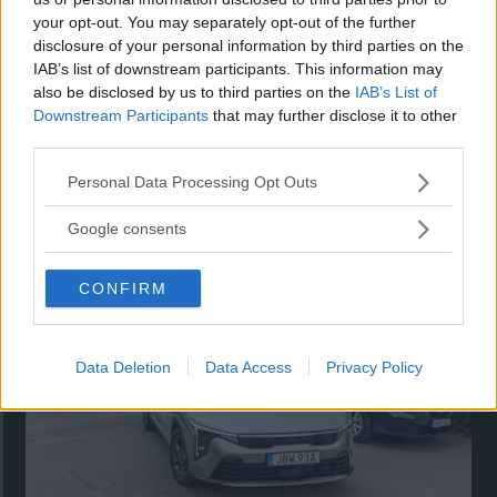
är en vinnande kombination. Lexus CT200h är
your opt-out. You may separately opt-out of the further
prestigeduellens klara förlorare, utom på en punkt. I stan.
disclosure of your personal information by third parties on the
IAB’s list of downstream participants. This information may
16 kommentarer
Gasa (7)
Bromsa (10)
also be disclosed by us to third parties on the
IAB’s List of
Downstream Participants
that may further disclose it to other
third parties.
Please note that this website/app uses one or more Google
Personal Data Processing Opt Outs
services and may gather and store information including but
not limited to your visit or usage behaviour. You may click to
Google consents
Tester: De senaste vi kört
grant or deny consent to Google and its third-party tags to
use your data for below specified purposes in below Google
CONFIRM
consent section.
Data Deletion
Data Access
Privacy Policy