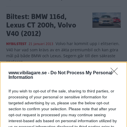
Biltest: BMW 116d,
Lexus CT 200h, Volvo
V40 (2012)
Volvo har kommit upp i elitserien.
NYBILSTEST
21 januari 2013
V40 har vad som krävs av en äkta premiumbil och kan göra
mål på både BMW och Lexus. Segern går till den säkraste
spelaren.
www.vibilagare.se -
Do Not Process My Personal
16 kommentarer
Gasa (9)
Bromsa (11)
Information
Biltest: BMW 120d, Lexus CT200h
If you wish to opt-out of the sale, sharing to third parties, or
processing of your personal or sensitive information for
(2011)
targeted advertising by us, please use the below opt-out
section to confirm your selection. Please note that after your
184 hästkrafter, 228 km/tim, 7,3
NYBILSTEST
9 november 2011
opt-out request is processed you may continue seeing
sekunder – och 116 g/km! Nya BMW 120d har fartresurser
interest-based ads based on personal information utilized by
som en sportvagn och koldioxidutsläpp som en småbil. Det
us or personal information disclosed to third parties prior to