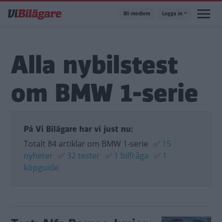
Hoppa
Bli medlem
Logga in
till
huvudinnehåll
Alla nybilstest
om BMW 1-serie
På Vi Bilägare har vi just nu:
Totalt 84 artiklar om BMW 1-serie
✅
15
nyheter
✅
32 tester
✅
1 bilfråga
✅
1
köpguide