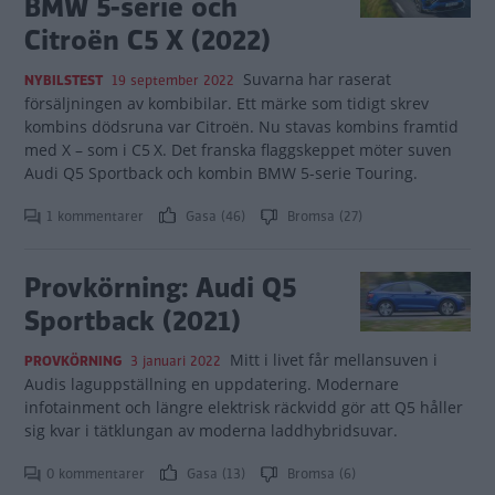
BMW 5-serie och
Citroën C5 X (2022)
Suvarna har raserat
NYBILSTEST
19 september 2022
försäljningen av kombibilar. Ett märke som tidigt skrev
kombins dödsruna var Citroën. Nu stavas kombins framtid
med X – som i C5 X. Det franska flaggskeppet möter suven
Audi Q5 Sportback och kombin BMW 5-serie Touring.
1 kommentarer
Gasa (46)
Bromsa (27)
Provkörning: Audi Q5
Sportback (2021)
Mitt i livet får mellansuven i
PROVKÖRNING
3 januari 2022
Audis laguppställning en uppdatering. Modernare
infotainment och längre elektrisk räckvidd gör att Q5 håller
sig kvar i tätklungan av moderna laddhybridsuvar.
0 kommentarer
Gasa (13)
Bromsa (6)