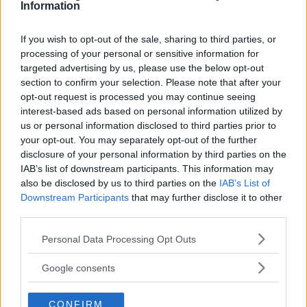
LED-lampor i hela testtrion ger bra
LJUS
25 augusti 2017
Information
ljusresultat och höga betyg. Läs mer i Vi Bilägares ljustest.
If you wish to opt-out of the sale, sharing to third parties, or
12 kommentarer
Gasa (25)
Bromsa (37)
processing of your personal or sensitive information for
targeted advertising by us, please use the below opt-out
Provkörning: Audi SQ5
section to confirm your selection. Please note that after your
opt-out request is processed you may continue seeing
(2017)
interest-based ads based on personal information utilized by
us or personal information disclosed to third parties prior to
Audis mellanklassuv Q5 erbjuder
PROVKÖRNING
3 juni 2017
your opt-out. You may separately opt-out of the further
extra mycket körglädje med prefixet ”S” i modellnamnet.
disclosure of your personal information by third parties on the
Anrättningen smakar gott men kostar också därefter.
IAB’s list of downstream participants. This information may
also be disclosed by us to third parties on the
IAB’s List of
0 kommentarer
Gasa (1)
Bromsa (1)
Downstream Participants
that may further disclose it to other
third parties.
Provkörning: Audi Q5
Please note that this website/app uses one or more Google
Personal Data Processing Opt Outs
(2016)
services and may gather and store information including but
not limited to your visit or usage behaviour. You may click to
Google consents
Nya Audi Q5 delar uppbyggnad
PROVKÖRNING
21 januari 2017
grant or deny consent to Google and its third-party tags to
med Q7. Q5 ger många av den större suvens fördelar till ett
use your data for below specified purposes in below Google
CONFIRM
överkomligare pris och i ett mer lätthanterligt format.