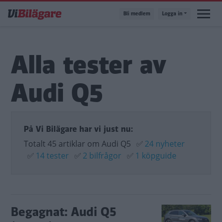
Hoppa
Bli medlem
Logga in
till
huvudinnehåll
Alla tester av
Audi Q5
På Vi Bilägare har vi just nu:
Totalt 45 artiklar om Audi Q5
✅
24 nyheter
✅
14 tester
✅
2 bilfrågor
✅
1 köpguide
Begagnat: Audi Q5