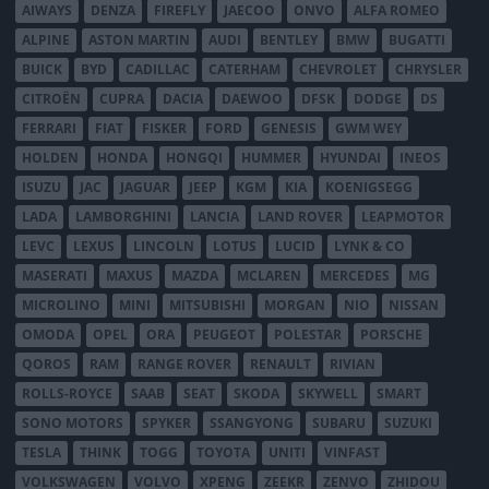
AIWAYS
DENZA
FIREFLY
JAECOO
ONVO
ALFA ROMEO
ALPINE
ASTON MARTIN
AUDI
BENTLEY
BMW
BUGATTI
BUICK
BYD
CADILLAC
CATERHAM
CHEVROLET
CHRYSLER
CITROËN
CUPRA
DACIA
DAEWOO
DFSK
DODGE
DS
FERRARI
FIAT
FISKER
FORD
GENESIS
GWM WEY
HOLDEN
HONDA
HONGQI
HUMMER
HYUNDAI
INEOS
ISUZU
JAC
JAGUAR
JEEP
KGM
KIA
KOENIGSEGG
LADA
LAMBORGHINI
LANCIA
LAND ROVER
LEAPMOTOR
LEVC
LEXUS
LINCOLN
LOTUS
LUCID
LYNK & CO
MASERATI
MAXUS
MAZDA
MCLAREN
MERCEDES
MG
MICROLINO
MINI
MITSUBISHI
MORGAN
NIO
NISSAN
OMODA
OPEL
ORA
PEUGEOT
POLESTAR
PORSCHE
QOROS
RAM
RANGE ROVER
RENAULT
RIVIAN
ROLLS-ROYCE
SAAB
SEAT
SKODA
SKYWELL
SMART
SONO MOTORS
SPYKER
SSANGYONG
SUBARU
SUZUKI
TESLA
THINK
TOGG
TOYOTA
UNITI
VINFAST
VOLKSWAGEN
VOLVO
XPENG
ZEEKR
ZENVO
ZHIDOU