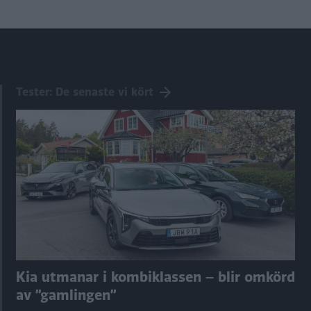
Tester: De senaste vi kört
Kia utmanar i kombiklassen – blir omkörd
av ”gamlingen”