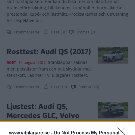
slut förstaplatsen. Här kan du läsa mer om bland annat
bränsleförbrukning, bilekonomi, kupébuller, barnsäkerhet,
prestanda, kupé- och lastmått, krocksäkerhet och utrustning
för respektive bil.
0 kommentarer
Gasa (3)
Bromsa (1)
Rosttest: Audi Q5 (2017)
Stänklappar saknas,
ROST
29 augusti 2017
men plastlister fram och bak skyddar mot
stenskott. Läs mer i Vi Bilägares rosttest.
5 kommentarer
Gasa (15)
Bromsa (25)
Ljustest: Audi Q5,
Mercedes GLC, Volvo
XC60 (2017)
www.vibilagare.se -
Do Not Process My Personal