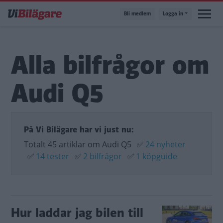
Hoppa
Bli medlem
Logga in
till
huvudinnehåll
Alla bilfrågor om
Audi Q5
På Vi Bilägare har vi just nu:
Totalt 45 artiklar om Audi Q5
✅
24 nyheter
✅
14 tester
✅
2 bilfrågor
✅
1 köpguide
Hur laddar jag bilen till