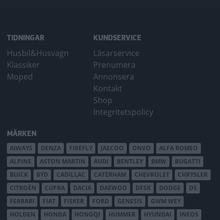
TIDNINGAR
KUNDSERVICE
Husbil&Husvagn
Läsarservice
Klassiker
Prenumera
Moped
Annonsera
Kontakt
Shop
Integritetspolicy
MÄRKEN
AIWAYS
DENZA
FIREFLY
JAECOO
ONVO
ALFA ROMEO
ALPINE
ASTON MARTIN
AUDI
BENTLEY
BMW
BUGATTI
BUICK
BYD
CADILLAC
CATERHAM
CHEVROLET
CHRYSLER
CITROËN
CUPRA
DACIA
DAEWOO
DFSK
DODGE
DS
FERRARI
FIAT
FISKER
FORD
GENESIS
GWM WEY
HOLDEN
HONDA
HONGQI
HUMMER
HYUNDAI
INEOS