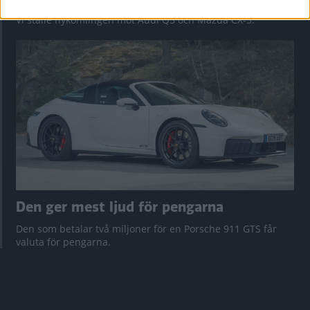
Vi ställe nykomlingen mot Audi Q3 och Mazda CX-5.
Den ger mest ljud för pengarna
Den som betalar två miljoner för en Porsche 911 GTS får
valuta för pengarna.