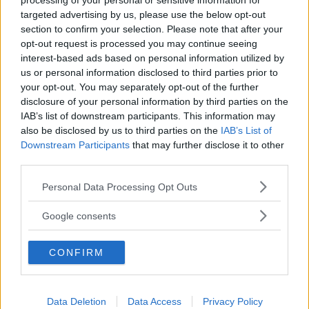
processing of your personal or sensitive information for
targeted advertising by us, please use the below opt-out
section to confirm your selection. Please note that after your
opt-out request is processed you may continue seeing
interest-based ads based on personal information utilized by
us or personal information disclosed to third parties prior to
”God chans att bli ny favorit”
your opt-out. You may separately opt-out of the further
disclosure of your personal information by third parties on the
Utbudet av terrängdugliga kombibilar har krympt men fylls
IAB’s list of downstream participants. This information may
nu på av eldrivna Toyota bZ4X Touring. Vi provkör.
also be disclosed by us to third parties on the
IAB’s List of
Downstream Participants
that may further disclose it to other
third parties.
Please note that this website/app uses one or more Google
Personal Data Processing Opt Outs
services and may gather and store information including but
not limited to your visit or usage behaviour. You may click to
Google consents
grant or deny consent to Google and its third-party tags to
use your data for below specified purposes in below Google
CONFIRM
consent section.
Data Deletion
Data Access
Privacy Policy
Så står sig nya Toyota RAV4