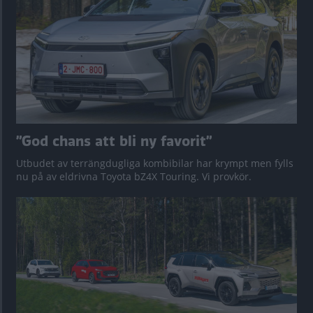
”God chans att bli ny favorit”
Utbudet av terrängdugliga kombibilar har krympt men fylls
nu på av eldrivna Toyota bZ4X Touring. Vi provkör.