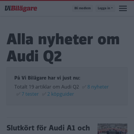
Hoppa
Bli medlem
Logga in
till
huvudinnehåll
Alla nyheter om
Audi Q2
På Vi Bilägare har vi just nu:
Totalt 19 artiklar om Audi Q2
✅
8 nyheter
✅
7 tester
✅
2 köpguider
Slutkört för Audi A1 och