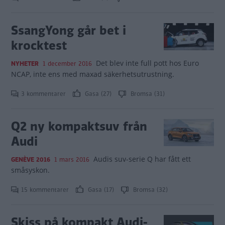
SsangYong går bet i
krocktest
Det blev inte full pott hos Euro
NYHETER
1 december 2016
NCAP, inte ens med maxad säkerhetsutrustning.
3 kommentarer
Gasa (27)
Bromsa (31)
Q2 ny kompaktsuv från
Audi
Audis suv-serie Q har fått ett
GENÈVE 2016
1 mars 2016
småsyskon.
15 kommentarer
Gasa (17)
Bromsa (32)
Skiss på kompakt Audi-