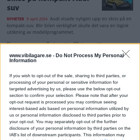
suv
Audi visade nyligen upp en skiss på en
NYHETER
9 april 2014
kompakt-suv. Blir bilen verklighet skulle det vara en logisk
utökning av modellprogrammet.
4 kommentarer
Gasa (16)
Bromsa (17)
www.vibilagare.se -
Do Not Process My Personal
Information
Audi Q2 mixar suv och
kupé
If you wish to opt-out of the sale, sharing to third parties, or
processing of your personal or sensitive information for
Audi har långt gångna planer på en ny
NYHETER
11 maj 2013
targeted advertising by us, please use the below opt-out
småsuv med sportiga ambitioner. Här skissar Vi Bilägares
section to confirm your selection. Please note that after your
illustratör kommande Q2.
opt-out request is processed you may continue seeing
interest-based ads based on personal information utilized by
3 kommentarer
Gasa (5)
Bromsa (11)
us or personal information disclosed to third parties prior to
your opt-out. You may separately opt-out of the further
disclosure of your personal information by third parties on the
IAB’s list of downstream participants. This information may