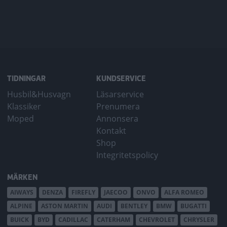
TIDNINGAR
KUNDSERVICE
Husbil&Husvagn
Läsarservice
Klassiker
Prenumera
Moped
Annonsera
Kontakt
Shop
Integritetspolicy
MÄRKEN
AIWAYS
DENZA
FIREFLY
JAECOO
ONVO
ALFA ROMEO
ALPINE
ASTON MARTIN
AUDI
BENTLEY
BMW
BUGATTI
BUICK
BYD
CADILLAC
CATERHAM
CHEVROLET
CHRYSLER