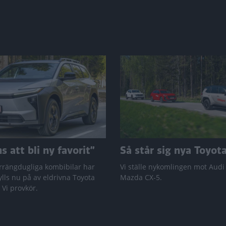
 att bli ny favorit”
Så står sig nya Toyot
rrängdugliga kombibilar har
Vi ställe nykomlingen mot Audi
lls nu på av eldrivna Toyota
Mazda CX-5.
 Vi provkör.