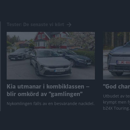
Tester: De senaste vi kört
Kia utmanar i kombiklassen –
”God chans
blir omkörd av ”gamlingen”
Utbudet av te
krympt men fy
Nykomlingen fälls av en besvärande nackdel.
bZ4X Touring.