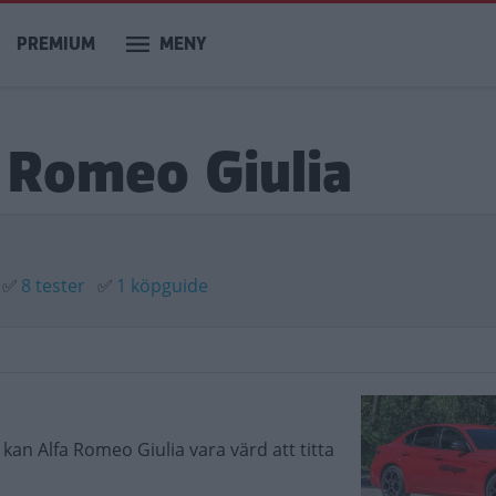
PREMIUM
MENY
a Romeo Giulia
✅
8 tester
✅
1 köpguide
å kan Alfa Romeo Giulia vara värd att titta