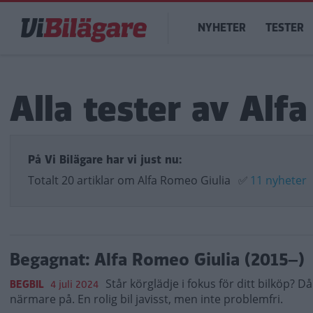
Hoppa
Main
till
NYHETER
TESTER
navigation
huvudinnehåll
Alla tester av Alf
På Vi Bilägare har vi just nu:
Totalt 20 artiklar om Alfa Romeo Giulia
✅
11 nyheter
Begagnat: Alfa Romeo Giulia (2015–)
Står körglädje i fokus för ditt bilköp? D
BEGBIL
4 juli 2024
närmare på. En rolig bil javisst, men inte problemfri.