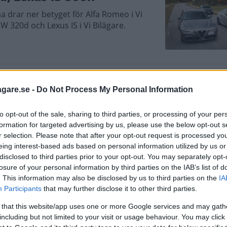
a drar ner betyget för Alfa Romeo i Vi
MW 320d och Lexus IS i Vi Bilägare.
 och Lexus IS (2016)
agare.se -
Do Not Process My Personal Information
rån Alfa Romeo hör inte till
eback och försvarar märkets glans med
to opt-out of the sale, sharing to third parties, or processing of your per
formation for targeted advertising by us, please use the below opt-out s
r selection. Please note that after your opt-out request is processed y
eing interest-based ads based on personal information utilized by us or
disclosed to third parties prior to your opt-out. You may separately opt-
losure of your personal information by third parties on the IAB’s list of
-serie och Lexus IS (2016)
. This information may also be disclosed by us to third parties on the
IA
Participants
that may further disclose it to other third parties.
te det lättaste - inte ens för Alfa Romeo
örbrukning, bilekonomi, kupébuller,
 that this website/app uses one or more Google services and may gath
et och utrustning för modellera Giulia,
including but not limited to your visit or usage behaviour. You may click 