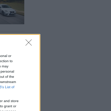
sonal or
ection to
ou may
 personal
out of the
 downstream
B’s List of
er and store
to grant or