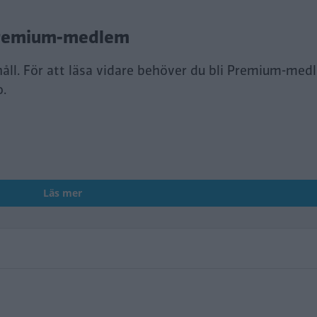
i Premium-medlem
håll. För att läsa vidare behöver du bli Premium-med
o.
Läs mer