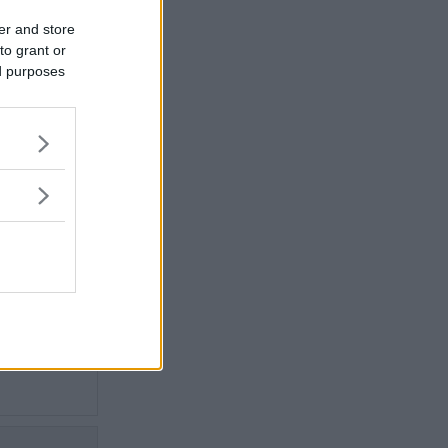
ller
er and store
onomi,
to grant or
et och
ed purposes