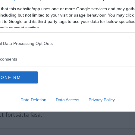
det lättaste - inte ens för Alfa Romeo e
 that this website/app uses one or more Google services and may gath
bland annat bränsleförbrukning, bilek
including but not limited to your visit or usage behaviour. You may click 
anda, kupé- och lastmått, krocksäkerh
 to Google and its third-party tags to use your data for below specifi
ogle consent section.
3-serie och IS.
l Data Processing Opt Outs
consents
CONFIRM
Data Deletion
Data Access
Privacy Policy
tt fortsätta läsa.