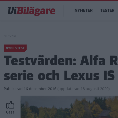
Hoppa
Main
till
NYHETER
TESTER
navigation
huvudinnehåll
NYBILSTEST
Testvärden: Alfa 
serie och Lexus IS
Publicerad
16 december 2016
(
uppdaterad
18 augusti 2020)
Gasa