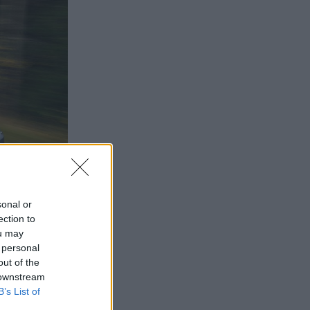
sonal or
ection to
ou may
 personal
out of the
 downstream
B’s List of