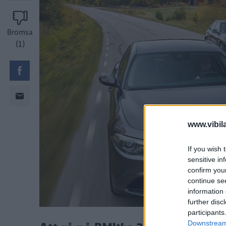
Bromsa
(1)
www.vibil
If you wish 
sensitive in
confirm you
continue se
information 
further disc
participants
Downstream 