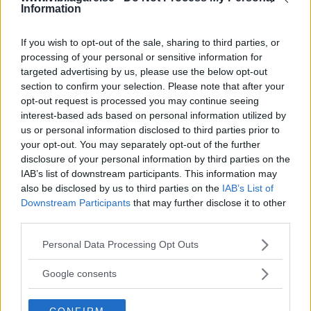
Information
direkt. Styrningen likaså. Färdvägen bestäms av
små handledsrörelser och även med den
If you wish to opt-out of the sale, sharing to third parties, or
ovanligt kvicka styrutväxlingen är vägkänslan
processing of your personal or sensitive information for
god.
targeted advertising by us, please use the below opt-out
section to confirm your selection. Please note that after your
opt-out request is processed you may continue seeing
Den nyutvecklade
fyrhjulsdriften är lätt (60 kg)
interest-based ads based on personal information utilized by
och bibehåller Giulias bakhjulsdrivna karaktär. I
us or personal information disclosed to third parties prior to
extremfall kan 60 procent av kraften överföras
your opt-out. You may separately opt-out of the further
till framhjulen men enligt Alfa-ingenjörerna blir
disclosure of your personal information by third parties on the
IAB’s list of downstream participants. This information may
det sällan mer än 30 procent när bilen väl är på
also be disclosed by us to third parties on the
IAB’s List of
rull. Oftast driver inte framhjulen alls.
Downstream Participants
that may further disclose it to other
third parties.
Provexemplaret är förärat
ett prestandapaket
Please note that this website/app uses one or more Google
Personal Data Processing Opt Outs
(23 000 kr) med bland annat adaptiva dämpare
services and may gather and store information including but
not limited to your visit or usage behaviour. You may click to
och komforten imponerar. Trots trimmad
Google consents
grant or deny consent to Google and its third-party tags to
sportversion är sättningen inte hård utan
use your data for below specified purposes in below Google
CONFIRM