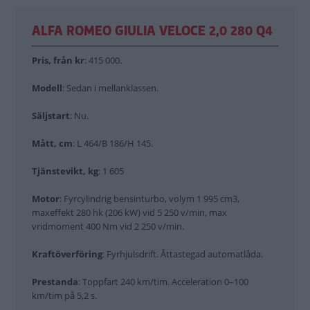
ALFA ROMEO GIULIA VELOCE 2,0 280 Q4
Pris, från kr
: 415 000.
Modell
: Sedan i mellanklassen.
Säljstart
: Nu.
Mått, cm
: L 464/B 186/H 145.
Tjänstevikt, kg
: 1 605
Motor
: Fyrcylindrig bensinturbo, volym 1 995 cm3,
maxeffekt 280 hk (206 kW) vid 5 250 v/min, max
vridmoment 400 Nm vid 2 250 v/min.
Kraftöverföring
: Fyrhjulsdrift. Åttastegad automatlåda.
Prestanda
: Toppfart 240 km/tim. Acceleration 0–100
km/tim på 5,2 s.