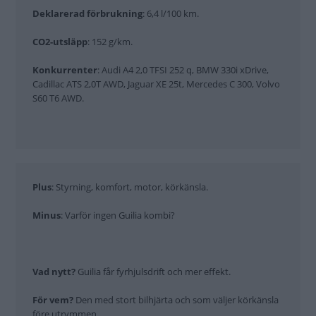
Deklarerad förbrukning
: 6,4 l/100 km.
CO2-utsläpp
: 152 g/km.
Konkurrenter
: Audi A4 2,0 TFSI 252 q, BMW 330i xDrive,
Cadillac ATS 2,0T AWD, Jaguar XE 25t, Mercedes C 300, Volvo
S60 T6 AWD.
Plus
: Styrning, komfort, motor, körkänsla.
Minus
: Varför ingen Guilia kombi?
Vad nytt?
Guilia får fyrhjulsdrift och mer effekt.
För vem?
Den med stort bilhjärta och som väljer körkänsla
före utrymmen.