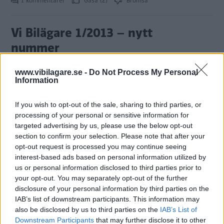
1 kommentarer
Gasa (2)
Bromsa
Vi Bilägare 1/2013 – nytt
nummer
Nya långteststallet
AKTUELLT NUMMER
23 januari 2013
www.vibilagare.se -
Do Not Process My Personal
presenteras, tunga bilar vinnare med nya miljöreglerna och
Information
småbilar i test. Missa inte nya Vi Bilägare.
If you wish to opt-out of the sale, sharing to third parties, or
0 kommentarer
Gasa (1)
Bromsa (2)
processing of your personal or sensitive information for
targeted advertising by us, please use the below opt-out
Ny tidning - stort testspecial!
section to confirm your selection. Please note that after your
opt-out request is processed you may continue seeing
Vi Bilägare Testspecial är en
TIDNINGEN
1 januari 2013
interest-based ads based on personal information utilized by
omfattande faktabank och karta till det lyckade köpet – ett
us or personal information disclosed to third parties prior to
magasin i vilket du hittar ett års arbete av fem
your opt-out. You may separately opt-out of the further
professionella biljournalister som alla jobbat mot ett
disclosure of your personal information by third parties on the
gemensamt mål; att ta fram årets bästa köp i de vanligaste
IAB’s list of downstream participants. This information may
bilkategorierna.
also be disclosed by us to third parties on the
IAB’s List of
Downstream Participants
that may further disclose it to other