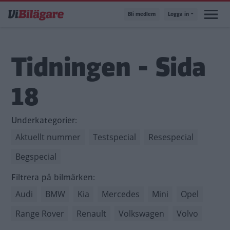
Hoppa
Bli medlem
Logga in
till
huvudinnehåll
Tidningen - Sida
18
Underkategorier:
Aktuellt nummer
Testspecial
Resespecial
Begspecial
Filtrera på bilmärken:
Audi
BMW
Kia
Mercedes
Mini
Opel
Range Rover
Renault
Volkswagen
Volvo