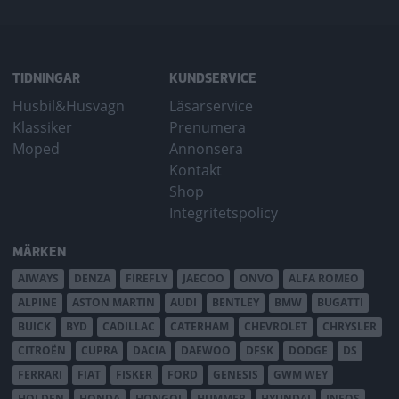
TIDNINGAR
KUNDSERVICE
Husbil&Husvagn
Läsarservice
Klassiker
Prenumera
Moped
Annonsera
Kontakt
Shop
Integritetspolicy
MÄRKEN
AIWAYS
DENZA
FIREFLY
JAECOO
ONVO
ALFA ROMEO
ALPINE
ASTON MARTIN
AUDI
BENTLEY
BMW
BUGATTI
BUICK
BYD
CADILLAC
CATERHAM
CHEVROLET
CHRYSLER
CITROËN
CUPRA
DACIA
DAEWOO
DFSK
DODGE
DS
FERRARI
FIAT
FISKER
FORD
GENESIS
GWM WEY
HOLDEN
HONDA
HONGQI
HUMMER
HYUNDAI
INEOS