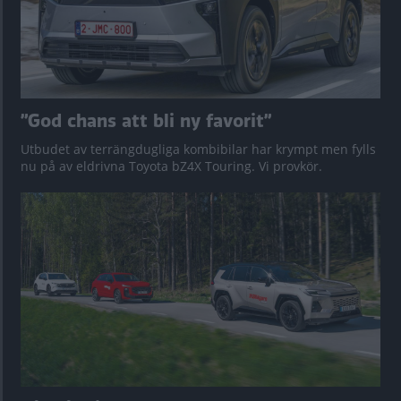
”God chans att bli ny favorit”
Utbudet av terrängdugliga kombibilar har krympt men fylls
nu på av eldrivna Toyota bZ4X Touring. Vi provkör.