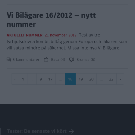
Vi Bilägare 16/2012 – nytt
nummer
Test av tre
AKTUELLT NUMMER
21 november 2012
fyrhjulsdrivna kombi, biltåg genom Europa och läkaren som
vill satsa mindre på säkerhet. Missa inte nya Vi Bilägare.
5 kommentarer
Gasa (4)
Bromsa (6)
Paginering
Föregående
‹
Sida
1
…
Sida
9
Sida
17
…
Nuvarande
18
Sida
19
Sida
20
…
Sida
22
Nästa
›
sida
sida
sida
Tester: De senaste vi kört