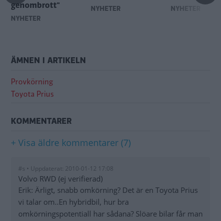
genombrott"
NYHETER
NYHETER
NYHETER
ÄMNEN I ARTIKELN
Provkörning
Toyota Prius
KOMMENTARER
+ Visa äldre kommentarer (7)
#s • Uppdaterat: 2010-01-12 17:08
Volvo RWD (ej verifierad)
Erik: Ärligt, snabb omkörning? Det är en Toyota Prius
vi talar om..En hybridbil, hur bra
omkörningspotentiall har sådana? Slöare bilar får man