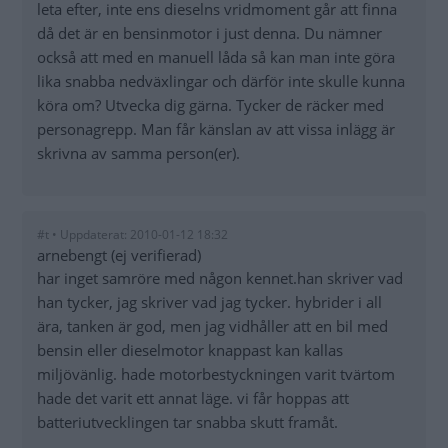
leta efter, inte ens dieselns vridmoment går att finna
då det är en bensinmotor i just denna. Du nämner
också att med en manuell låda så kan man inte göra
lika snabba nedväxlingar och därför inte skulle kunna
köra om? Utvecka dig gärna. Tycker de räcker med
personagrepp. Man får känslan av att vissa inlägg är
skrivna av samma person(er).
#t • Uppdaterat: 2010-01-12 18:32
arnebengt (ej verifierad)
har inget samröre med någon kennet.han skriver vad
han tycker, jag skriver vad jag tycker. hybrider i all
ära, tanken är god, men jag vidhåller att en bil med
bensin eller dieselmotor knappast kan kallas
miljövänlig. hade motorbestyckningen varit tvärtom
hade det varit ett annat läge. vi får hoppas att
batteriutvecklingen tar snabba skutt framåt.