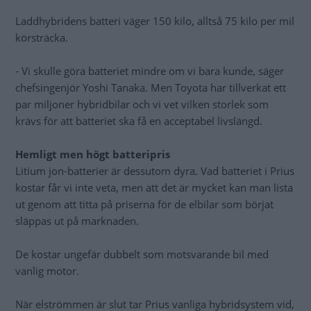
Laddhybridens batteri väger 150 kilo, alltså 75 kilo per mil
körsträcka.
- Vi skulle göra batteriet mindre om vi bara kunde, säger
chefsingenjör Yoshi Tanaka. Men Toyota har tillverkat ett
par miljoner hybridbilar och vi vet vilken storlek som
krävs för att batteriet ska få en acceptabel livslängd.
Hemligt men högt batteripris
Litium jon-batterier är dessutom dyra. Vad batteriet i Prius
kostar får vi inte veta, men att det är mycket kan man lista
ut genom att titta på priserna för de elbilar som börjat
släppas ut på marknaden.
De kostar ungefär dubbelt som motsvarande bil med
vanlig motor.
När elströmmen är slut tar Prius vanliga hybridsystem vid,