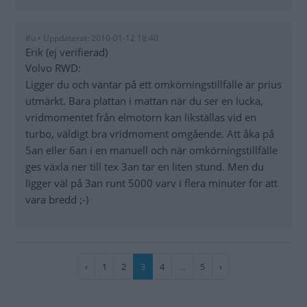
#u • Uppdaterat: 2010-01-12 18:40
Erik (ej verifierad)
Volvo RWD:
Ligger du och väntar på ett omkörningstillfälle är prius
utmärkt. Bara plattan i mattan när du ser en lucka,
vridmomentet från elmotorn kan likställas vid en
turbo, väldigt bra vridmoment omgående. Att åka på
5an eller 6an i en manuell och när omkörningstillfälle
ges växla ner till tex 3an tar en liten stund. Men du
ligger väl på 3an runt 5000 varv i flera minuter för att
vara bredd ;-)
Paginering
Föregående
‹
Sida
1
Sida
2
Nuvarande
3
Sida
4
…
Sida
5
Nästa
›
sida
sida
sida