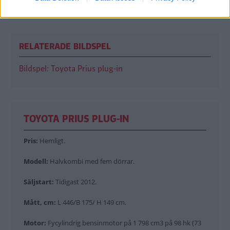
kommer till Sverige om två år?
RELATERADE BILDSPEL
Bildspel: Toyota Prius plug-in
TOYOTA PRIUS PLUG-IN
Pris:
Hemligt.
Modell:
Halvkombi med fem dörrar.
Säljstart:
Tidigast 2012.
Mått, cm:
L 446/B 175/ H 149 cm.
Motor:
Fycylindrig bensinmotor på 1 798 cm3 på 98 hk (73