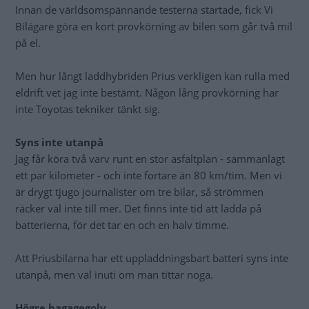
Innan de världsomspännande testerna startade, fick Vi
Bilägare göra en kort provkörning av bilen som går två mil
på el.
Men hur långt laddhybriden Prius verkligen kan rulla med
eldrift vet jag inte bestämt. Någon lång provkörning har
inte Toyotas tekniker tänkt sig.
Syns inte utanpå
Jag får köra två varv runt en stor asfaltplan - sammanlagt
ett par kilometer - och inte fortare än 80 km/tim. Men vi
är drygt tjugo journalister om tre bilar, så strömmen
räcker väl inte till mer. Det finns inte tid att ladda på
batterierna, för det tar en och en halv timme.
Att Priusbilarna har ett uppladdningsbart batteri syns inte
utanpå, men väl inuti om man tittar noga.
Högre bagagegolv