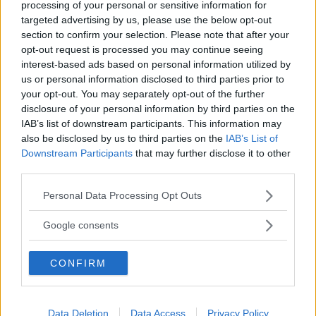
- Hm, säger ingenjör Tanaka tankfullt.
processing of your personal or sensitive information for
targeted advertising by us, please use the below opt-out
section to confirm your selection. Please note that after your
Det kanske kommer en knapp så småningom, när
opt-out request is processed you may continue seeing
laddhybriden är färdig att säljas. Nu ska den först
interest-based ads based on personal information utilized by
utvärderas i ett par år.
us or personal information disclosed to third parties prior to
your opt-out. You may separately opt-out of the further
Toyota är försiktiga
disclosure of your personal information by third parties on the
Trots att andra tillverkare aviserar elbilar redan nu går
IAB’s list of downstream participants. This information may
also be disclosed by us to third parties on the
IAB’s List of
Toyota försiktigt fram.
Downstream Participants
that may further disclose it to other
third parties.
- Testflottan ska hjälpa oss att utvärdera intresset för
eldrivna bilar och dessutom hjälpa oss att upptäcka
Please note that this website/app uses one or more Google
Personal Data Processing Opt Outs
eventuella problem, säger ingenjör Tanaka.
services and may gather and store information including but
not limited to your visit or usage behaviour. You may click to
Google consents
grant or deny consent to Google and its third-party tags to
Av de 600 provbilarna ska 100 köras av EU-folket i
use your data for below specified purposes in below Google
Strasbourg. Till Sverige skickas två laddhybrider för
CONFIRM
consent section.
utvärdering av myndigheter och andra.
Diskutera: Blir Toyota Prius plug in framgångsrik när den
Data Deletion
Data Access
Privacy Policy