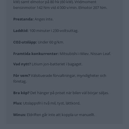
kW) samt elmotor på 80 hk (60 kW). Vridmoment
bensinmotor 142 Nm vid 4 000 v/min. Elmotor 207 Nm.
Prestanda:
Anges inte.
Laddtid:
100 minuter i 230-voltsuttag.
CO2-utsläpp:
Under 60 g/km.
Framtida konkurrenter:
Mitsubishi i-Miev, Nissan Leaf.
Vad nytt?
Litium jon-batteriet i bagaget.
För vem?
Välsituerade förvaltningar, myndigheter och
företag.
Bra köp?
Det hänger på priset när bilen väl börjar säljas.
Plus:
Utsläppsfri i två mil, tyst, lättkörd.
Minus:
Eldriften går inte att koppla ur manuellt.