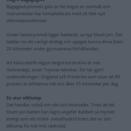
Bagageutrymmets golv är lite högre än normalt och
instrumenten har kompletterats med ett litet nytt
informationsfönster.
Under lastutrymmet ligger batteriet, av typ litium jon. Det
laddas via ett vanligt eluttag och uppges kunna driva bilen
20 kilometer under gynnsamma förhållanden.
Att klara eldrift någon längre körsträcka är inte
nödvändigt, anser Toyotas tekniker. De har gjort
undersökningar i England och Frankrike som visar att 80
procent av bilisterna inte ens åker 25 kilometer per dag.
En stor elklump
Det handlar också om vikt och kostnader. Trots att ett
litium jon-batteri kan lagra ungefär dubbelt så mycket
energi som ett nickel- metallhydrid krävs det en stor
elklump för två mils räckvidd.