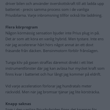
driver bilen och använder överskottskraft till att ladda upp
batteriet - precis samma process som i de vanliga
Priusbilarna. Varje inbromsning tillför också lite laddning.
Flera körprogram
Någon körmässig sensation bjuder inte Prius plug in på.
Det är som att köra en vanlig hybrid. Men tystare. Inte ens
när jag accelererar hårt hörs något annat än ett dovt
fräsande från däcken. Bensinmotorn förblir frånslagen.
Tunga kliv på gasen straffas däremot direkt i ett litet
instrumentfönster där jag kan avläsa hur mycket kraft som
finns kvar i batteriet och hur långt jag kommer på eldrift.
Vid varje acceleration förlorar jag hundratals meter
räckvidd. Men när jag bromsar tjänar jag lite körsträcka.
Knapp saknas
Som i den vanliga Priushybriden finns det knappar för