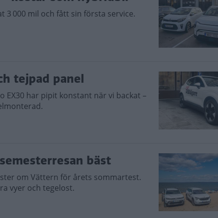
 3 000 mil och fått sin första service.
h tejpad panel
o EX30 har pipit konstant när vi backat –
felmonterad.
 semesterresan bäst
väster om Vättern för årets sommartest.
a vyer och tegelost.