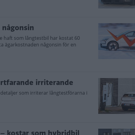
t någonsin
 haft som långtestbil har kostat 60
sta ägarkostnaden någonsin för en
rtfarande irriterande
etaljer som irriterar långtestförarna i
 – kostar som hybridbil