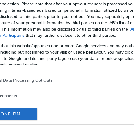
r selection. Please note that after your opt-out request is processed y
eing interest-based ads based on personal information utilized by us or
disclosed to third parties prior to your opt-out. You may separately opt-
losure of your personal information by third parties on the IAB’s list of
 långresan
. This information may also be disclosed by us to third parties on the
IA
Participants
that may further disclose it to other third parties.
sa på långresa – snabbladdningen är i
 that this website/app uses one or more Google services and may gath
ar vårt vintertest.
including but not limited to your visit or usage behaviour. You may click 
 to Google and its third-party tags to use your data for below specifi
ogle consent section.
00 mil
l Data Processing Opt Outs
vo EX30-ägarna haglat har vi inte råkat
consents
 på mätaren.
CONFIRM
på vintern