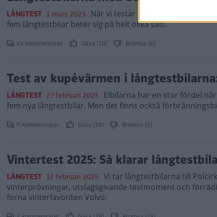
När vi testar drivgreppet från start
LÅNGTEST
1 mars 2025
fem långtestbilar beter sig på helt olika sätt.
43 kommentarer
Gasa (10)
Bromsa (6)
Test av kupévärmen i långtestbilarna:
Elbilarna har en stor fördel nä
LÅNGTEST
27 februari 2025
fem nya långtestbilar. Men det finns också förbränningsb
0 kommentarer
Gasa (19)
Bromsa (5)
Vintertest 2025: Så klarar långtestbil
Vi tar långtestbilarna till Polci
LÅNGTEST
12 februari 2025
vinterprövningar, utslagsgivande testmoment och förrädisk
forna vinterfavoriten Volvo.
2 kommentarer
Gasa (26)
Bromsa (18)