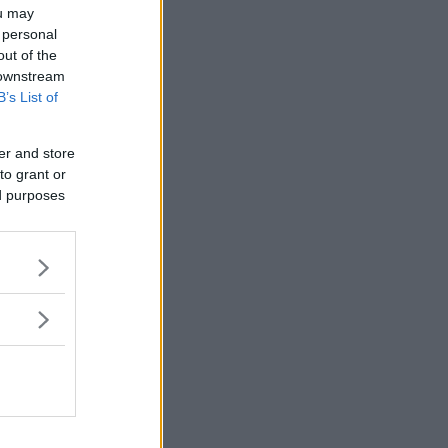
ou may
 personal
out of the
 downstream
B’s List of
er and store
to grant or
ed purposes