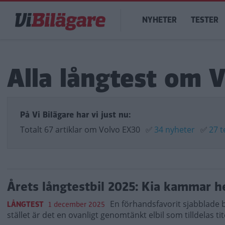
Hoppa
Main
till
NYHETER
TESTER
navigation
huvudinnehåll
Alla långtest om 
På Vi Bilägare har vi just nu:
Totalt 67 artiklar om Volvo EX30
✅
34 nyheter
✅
27 t
Årets långtestbil 2025: Kia kammar
En förhandsfavorit sjabblade b
LÅNGTEST
1 december 2025
stället är det en ovanligt genomtänkt elbil som tilldelas ti