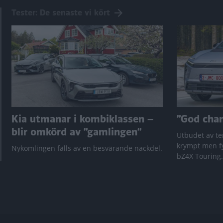
Tester: De senaste vi kört
Kia utmanar i kombiklassen –
”God chans
blir omkörd av ”gamlingen”
Utbudet av te
krympt men fy
Nykomlingen fälls av en besvärande nackdel.
bZ4X Touring.