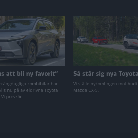
 att bli ny favorit”
Så står sig nya Toyot
rrängdugliga kombibilar har
Vi ställe nykomlingen mot Audi
lls nu på av eldrivna Toyota
Mazda CX-5.
 Vi provkör.