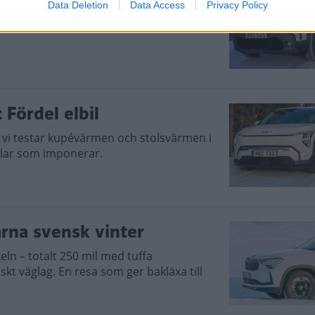
Data Deletion
Data Access
Privacy Policy
 i en uppförsbacke visar det sig att våra
 Fördel elbil
r vi testar kupévärmen och stolsvärmen i
ilar som imponerar.
arna svensk vinter
rkeln – totalt 250 mil med tuffa
t väglag. En resa som ger bakläxa till