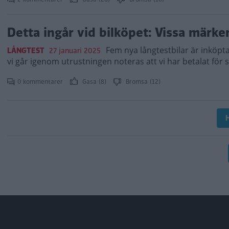
Detta ingår vid bilköpet: Vissa märk
Fem nya långtestbilar är inköpta
LÅNGTEST
27 januari 2025
vi går igenom utrustningen noteras att vi har betalat för 
0 kommentarer
Gasa (8)
Bromsa (12)
H
Paginering