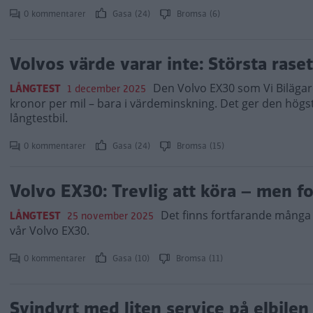
0 kommentarer
Gasa (24)
Bromsa (6)
Volvos värde varar inte: Största rase
Den Volvo EX30 som Vi Bilägare
LÅNGTEST
1 december 2025
kronor per mil – bara i värdeminskning. Det ger den hög
långtestbil.
0 kommentarer
Gasa (24)
Bromsa (15)
Volvo EX30: Trevlig att köra – men fo
Det finns fortfarande många d
LÅNGTEST
25 november 2025
vår Volvo EX30.
0 kommentarer
Gasa (10)
Bromsa (11)
Svindyrt med liten service på elbilen