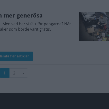
en mer generösa
. Men vad har vi fått för pengarna? När
saker som borde varit gratis.
ämta fler artiklar
Nuvarande
1
Sida
2
Nästa
›
sida
sida