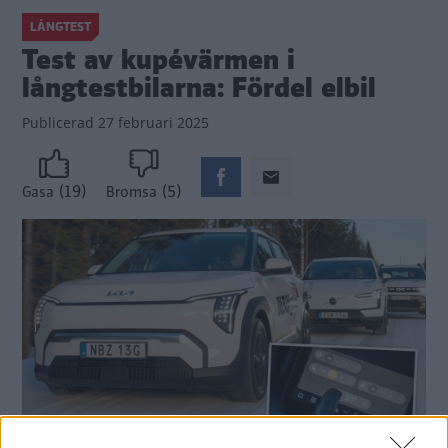
LÅNGTEST
Test av kupévärmen i
långtestbilarna: Fördel elbil
Publicerad
27 februari 2025
(19)
(5)
Gasa
Bromsa