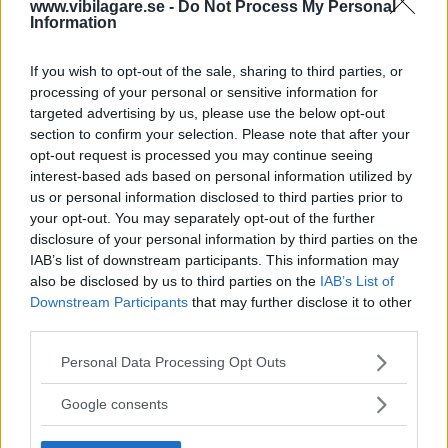
www.vibilagare.se -
Do Not Process My Personal
Elbilarna har en stor fördel när vi testar kupévärmen
Information
och stolsvärmen i fem nya långtestbilar. Men det
finns också förbränningsbilar som imponerar.
If you wish to opt-out of the sale, sharing to third parties, or
processing of your personal or sensitive information for
Text
targeted advertising by us, please use the below opt-out
Nils Svärd
section to confirm your selection. Please note that after your
opt-out request is processed you may continue seeing
interest-based ads based on personal information utilized by
Fotograf
Fredrik Diits Vikström
us or personal information disclosed to third parties prior to
your opt-out. You may separately opt-out of the further
disclosure of your personal information by third parties on the
IAB’s list of downstream participants. This information may
also be disclosed by us to third parties on the
IAB’s List of
Downstream Participants
that may further disclose it to other
Det här är en låst artikel.
Logga in
för
third parties.
att fortsätta läsa.
Please note that this website/app uses one or more Google
Personal Data Processing Opt Outs
services and may gather and store information including but
not limited to your visit or usage behaviour. You may click to
Google consents
grant or deny consent to Google and its third-party tags to
DIGITAL PRENUMERATION
use your data for below specified purposes in below Google