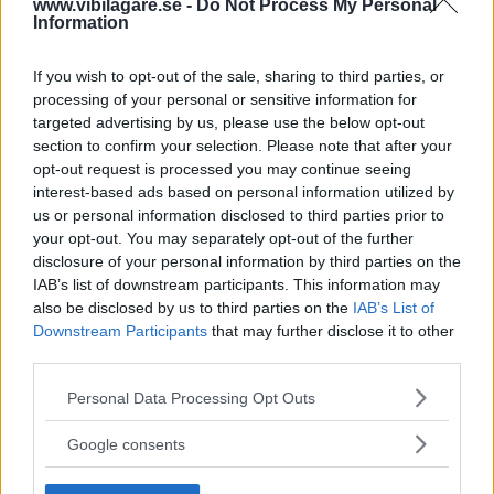
www.vibilagare.se -
Do Not Process My Personal
Vi tar långtestbilarna till Polcirkeln – totalt 250 mil
Information
med tuffa vinterprövningar, utslagsgivande
testmoment och förrädiskt väglag. En resa som ger
If you wish to opt-out of the sale, sharing to third parties, or
bakläxa till forna vinterfavoriten Volvo.
processing of your personal or sensitive information for
targeted advertising by us, please use the below opt-out
Text
section to confirm your selection. Please note that after your
Nils Svärd
opt-out request is processed you may continue seeing
interest-based ads based on personal information utilized by
us or personal information disclosed to third parties prior to
Fotograf
your opt-out. You may separately opt-out of the further
Fredrik Diits Vikström
disclosure of your personal information by third parties on the
IAB’s list of downstream participants. This information may
also be disclosed by us to third parties on the
IAB’s List of
Downstream Participants
that may further disclose it to other
third parties.
Det här är en låst artikel.
Logga in
för
Please note that this website/app uses one or more Google
Personal Data Processing Opt Outs
att fortsätta läsa.
services and may gather and store information including but
not limited to your visit or usage behaviour. You may click to
Google consents
grant or deny consent to Google and its third-party tags to
use your data for below specified purposes in below Google