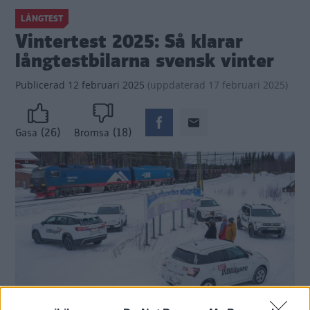
LÅNGTEST
Vintertest 2025: Så klarar
långtestbilarna svensk vinter
Publicerad
12 februari 2025
(
uppdaterad
17 februari 2025)
(26)
(18)
Gasa
Bromsa