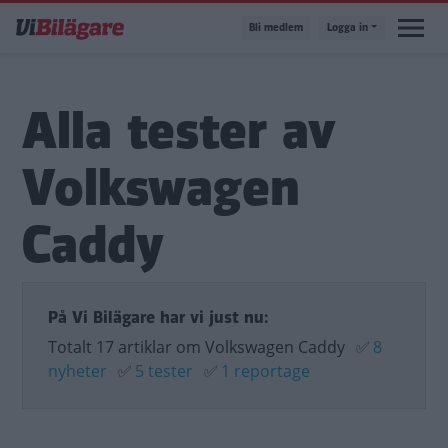
Hoppa
Bli medlem
Logga in
till
huvudinnehåll
Alla tester av
Volkswagen
Caddy
På Vi Bilägare har vi just nu:
Totalt 17 artiklar om Volkswagen Caddy
✅
8
nyheter
✅
5 tester
✅
1 reportage