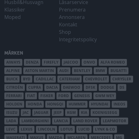
Husbil&Husvagn
Läsarservice
Klassiker
Prenumera
Moped
Annonsera
Kontakt
Shop
Integritetspolicy
MÄRKEN
AIWAYS
DENZA
FIREFLY
JAECOO
ONVO
ALFA ROMEO
ALPINE
ASTON MARTIN
AUDI
BENTLEY
BMW
BUGATTI
BUICK
BYD
CADILLAC
CATERHAM
CHEVROLET
CHRYSLER
CITROËN
CUPRA
DACIA
DAEWOO
DFSK
DODGE
DS
FERRARI
FIAT
FISKER
FORD
GENESIS
GWM WEY
HOLDEN
HONDA
HONGQI
HUMMER
HYUNDAI
INEOS
ISUZU
JAC
JAGUAR
JEEP
KGM
KIA
KOENIGSEGG
LADA
LAMBORGHINI
LANCIA
LAND ROVER
LEAPMOTOR
LEVC
LEXUS
LINCOLN
LOTUS
LUCID
LYNK & CO
MASERATI
MAXUS
MAZDA
MCLAREN
MERCEDES
MG