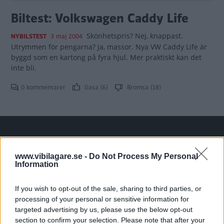
Biltest: Volkswagen Caddy Life
Skönhetspris? Nej, knappast.
NYBILSTEST
3 maj 2004
Utrymmen för pengarna? Ja, massor. Nya VW Caddy Life är
byggd som en kartong på fyra hjul. Mer praktiskt kan det
inte bli.
0 kommentarer
Gasa (6)
Bromsa (18)
www.vibilagare.se -
Do Not Process My Personal
Tester: De senaste vi kört
Information
If you wish to opt-out of the sale, sharing to third parties, or
processing of your personal or sensitive information for
targeted advertising by us, please use the below opt-out
section to confirm your selection. Please note that after your