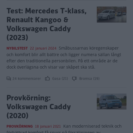
Test: Mercedes T-klass,
Renault Kangoo &
Volkswagen Caddy
(2023)
Småbussarnas köregenskaper
NYBILSTEST
22 januari 2024
och komfort blir allt bättre och ligger numera sällan långt
efter den traditionella personbilen. På ett område är de
dock överlägsna och visar var skåpet ska stå.
24 kommentarer
Gasa (21)
Bromsa (19)
Provkörning:
Volkswagen Caddy
(2020)
Kan moderniserad teknik och
PROVKÖRNING
18 januari 2021
förbättrad komfort få snurr på försäljningen av