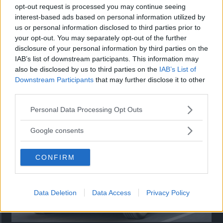
opt-out request is processed you may continue seeing
interest-based ads based on personal information utilized by
us or personal information disclosed to third parties prior to
your opt-out. You may separately opt-out of the further
disclosure of your personal information by third parties on the
IAB’s list of downstream participants. This information may
Kia utmanar i kombiklassen – blir omkörd
also be disclosed by us to third parties on the
IAB’s List of
Downstream Participants
that may further disclose it to other
av ”gamlingen”
third parties.
Nykomlingen fälls av en besvärande nackdel.
Please note that this website/app uses one or more Google
Personal Data Processing Opt Outs
services and may gather and store information including but
not limited to your visit or usage behaviour. You may click to
Google consents
grant or deny consent to Google and its third-party tags to
use your data for below specified purposes in below Google
CONFIRM
consent section.
Data Deletion
Data Access
Privacy Policy