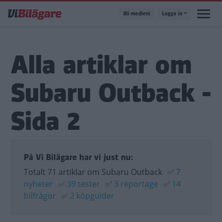
Hoppa
Bli medlem
Logga in
till
huvudinnehåll
Alla artiklar om
Subaru Outback -
Sida 2
På Vi Bilägare har vi just nu:
Totalt 71 artiklar om Subaru Outback
✅
7
nyheter
✅
39 tester
✅
3 reportage
✅
14
bilfrågor
✅
2 köpguider