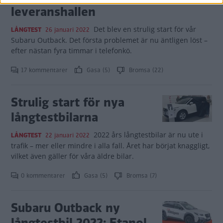
leveranshallen
Det blev en strulig start för vår
LÅNGTEST
26 januari 2022
Subaru Outback. Det första problemet är nu äntligen löst –
efter nästan fyra timmar i telefonkö.
17 kommentarer
Gasa (5)
Bromsa (22)
Strulig start för nya
långtestbilarna
2022 års långtestbilar är nu ute i
LÅNGTEST
22 januari 2022
trafik – mer eller mindre i alla fall. Året har börjat knaggligt,
vilket även gäller för våra äldre bilar.
0 kommentarer
Gasa (5)
Bromsa (7)
Subaru Outback ny
långtestbil 2022: Etanol