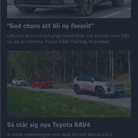
”God chans att bli ny favorit”
Utbudet av terrängdugliga kombibilar har krympt men fylls
nu på av eldrivna Toyota bZ4X Touring. Vi provkör.
Så står sig nya Toyota RAV4
Vi ställe nykomlingen mot Audi Q3 och Mazda CX-5.