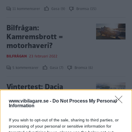
11 kommentarer
Gasa (9)
Bromsa (15)
Bilfrågan:
Kamremsbrott =
motorhaveri?
BILFRÅGAN
23 februari 2022
5 kommentarer
Gasa (7)
Bromsa (6)
Vintertest: Dacia
Sandero, Hyundai Ioniq
www.vibilagare.se -
Do Not Process My Personal
5, MG Marvel R, Nissan
Information
Qashqai och Subaru Outback
(2022)
If you wish to opt-out of the sale, sharing to third parties, or
processing of your personal or sensitive information for