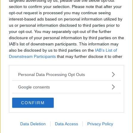
Snöstorm, temperaturväxlingar,
targeted advertising by us, please use the below opt-out
LÅNGTEST
9 februari 2022
blixthalka och kallstarter. Årets vintertest bjöd på tuffa
section to confirm your selection. Please note that after your
utmaningar. Några stod oberörda inför vädrets makter,
opt-out request is processed you may continue seeing
andra hade det kämpigare.
interest-based ads based on personal information utilized by
us or personal information disclosed to third parties prior to
8 kommentarer
Gasa (14)
Bromsa (14)
your opt-out. You may separately opt-out of the further
disclosure of your personal information by third parties on the
IAB’s list of downstream participants. This information may
Subaru Outback slogs ut
also be disclosed by us to third parties on the
IAB’s List of
av uppdatering – fast
Downstream Participants
that may further disclose it to other
third parties.
på verkstad
Please note that this website/app uses one or more Google
Personal Data Processing Opt Outs
Ett ovanligt fel har drabbat den
LÅNGTEST
28 januari 2022
services and may gather and store information including but
Subaru Outback som ingår i Vi Bilägares långteststall. Nu
not limited to your visit or usage behaviour. You may click to
Google consents
väntar minst en vecka på verkstad.
grant or deny consent to Google and its third-party tags to
use your data for below specified purposes in below Google
7 kommentarer
CONFIRM
Gasa (4)
Bromsa (21)
consent section.
Subaru Outback:
Data Deletion
Data Access
Privacy Policy
Problem direkt ut från