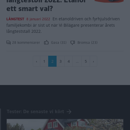
ett smart val?
En etanoldriven och fyrhjulsdriven
LÅNGTEST
8 januari 2022
familjekombi är sist ut när Vi Bilägare presenterar årets
långteststall 2022.
28 kommentarer
Gasa (31)
Bromsa (23)
Paginering
Föregående
‹
Sida
1
Nuvarande
2
Sida
3
Sida
4
…
Sida
5
Nästa
›
sida
sida
sida
Tester: De senaste vi kört