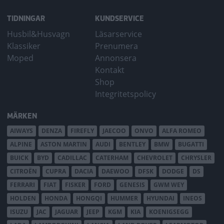
TIDNINGAR
KUNDSERVICE
Husbil&Husvagn
Läsarservice
Klassiker
Prenumera
Moped
Annonsera
Kontakt
Shop
Integritetspolicy
MÄRKEN
AIWAYS
DENZA
FIREFLY
JAECOO
ONVO
ALFA ROMEO
ALPINE
ASTON MARTIN
AUDI
BENTLEY
BMW
BUGATTI
BUICK
BYD
CADILLAC
CATERHAM
CHEVROLET
CHRYSLER
CITROËN
CUPRA
DACIA
DAEWOO
DFSK
DODGE
DS
FERRARI
FIAT
FISKER
FORD
GENESIS
GWM WEY
HOLDEN
HONDA
HONGQI
HUMMER
HYUNDAI
INEOS
ISUZU
JAC
JAGUAR
JEEP
KGM
KIA
KOENIGSEGG