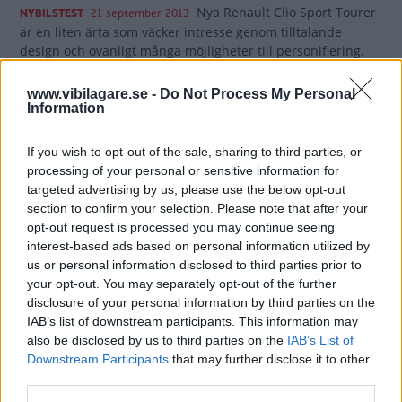
Nya Renault Clio Sport Tourer
NYBILSTEST
21 september 2013
är en liten ärta som väcker intresse genom tilltalande
design och ovanligt många möjligheter till personifiering.
Men det är också en klok bil med liten snål motor, extremt
bra rostskydd, bra krocksäkerhet och i övrigt modern teknik.
www.vibilagare.se -
Do Not Process My Personal
Men hur står sig bilen mot Seat Toledo och Skoda Fabia?
Information
Vårt test ger svar.
If you wish to opt-out of the sale, sharing to third parties, or
38 kommentarer
Gasa (12)
Bromsa (12)
processing of your personal or sensitive information for
targeted advertising by us, please use the below opt-out
section to confirm your selection. Please note that after your
Biltest: Skoda Fabia, Suzuki
opt-out request is processed you may continue seeing
Swift, Mazda 2 (2011)
interest-based ads based on personal information utilized by
us or personal information disclosed to third parties prior to
Småbilen har en ljus framtid. Det var
NYBILSTEST
22 juni 2011
your opt-out. You may separately opt-out of the further
Vi Bilägares testlag överens om efter en veckas körning med
disclosure of your personal information by third parties on the
Mazda2, Skoda Fabia och Suzuki Swift. Komforten räcker till
IAB’s list of downstream participants. This information may
också på långkörning. Småbilarna har vuxit. De duger till
also be disclosed by us to third parties on the
IAB’s List of
det mesta, kort och gott.
Downstream Participants
that may further disclose it to other
third parties.
0 kommentarer
Gasa (15)
Bromsa (8)