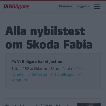
Hoppa
Bli medlem
Logga in
till
huvudinnehåll
Alla nybilstest
om Skoda Fabia
På Vi Bilägare har vi just nu:
Totalt 152 artiklar om Skoda Fabia
✅
24
nyheter
✅
58 tester
✅
18 bilfrågor
✅
1
köpguide