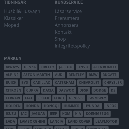
TIDNINGAR
KUNDSERVICE
Husbil&Husvagn
Läsarservice
Klassiker
Prenumera
Moped
Annonsera
Kontakt
Shop
Integritetspolicy
MÄRKEN
AIWAYS
DENZA
FIREFLY
JAECOO
ONVO
ALFA ROMEO
ALPINE
ASTON MARTIN
AUDI
BENTLEY
BMW
BUGATTI
BUICK
BYD
CADILLAC
CATERHAM
CHEVROLET
CHRYSLER
CITROËN
CUPRA
DACIA
DAEWOO
DFSK
DODGE
DS
FERRARI
FIAT
FISKER
FORD
GENESIS
GWM WEY
HOLDEN
HONDA
HONGQI
HUMMER
HYUNDAI
INEOS
ISUZU
JAC
JAGUAR
JEEP
KGM
KIA
KOENIGSEGG
LADA
LAMBORGHINI
LANCIA
LAND ROVER
LEAPMOTOR