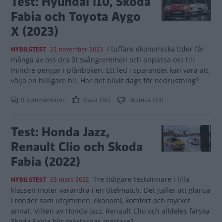
Test: Hyundai i10, Skoda
Fabia och Toyota Aygo
X (2023)
I tuffare ekonomiska tider får
NYBILSTEST
22 november 2023
många av oss dra åt svångremmen och anpassa oss till
mindre pengar i plånboken. Ett led i sparandet kan vara att
välja en billigare bil. Har det blivit dags för nedrustning?
0 kommentarer
Gasa (36)
Bromsa (33)
Test: Honda Jazz,
Renault Clio och Skoda
Fabia (2022)
Tre tidigare testvinnare i lilla
NYBILSTEST
23 mars 2022
klassen möter varandra i en titelmatch. Det gäller att glänsa
i ronder som utrymmen, ekonomi, komfort och mycket
annat. Vilken av Honda Jazz, Renault Clio och alldeles färska
Skoda Fabia blir mästarnas mästare?