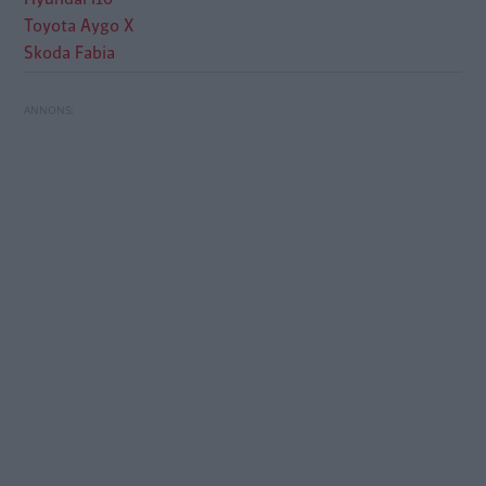
Toyota Aygo X
Skoda Fabia
Test: Hyundai i10, Skoda Fabia och Toyota
Aygo X (2023)