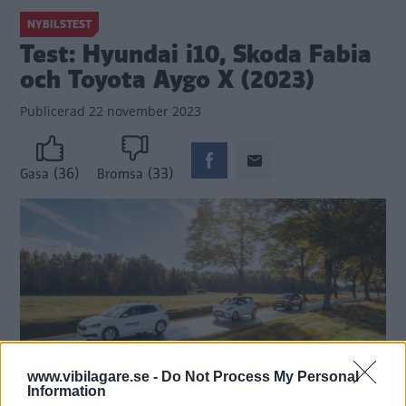
NYBILSTEST
Test: Hyundai i10, Skoda Fabia
och Toyota Aygo X (2023)
Publicerad
22 november 2023
(36)
(33)
Gasa
Bromsa
www.vibilagare.se -
Do Not Process My Personal
Information