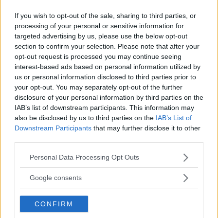
I tuffare ekonomiska tider får många av oss dra åt
If you wish to opt-out of the sale, sharing to third parties, or
svångremmen och anpassa oss till mindre pengar i
processing of your personal or sensitive information for
plånboken. Ett led i sparandet kan vara att välja en
targeted advertising by us, please use the below opt-out
billigare bil. Har det blivit dags för nedrustning?
section to confirm your selection. Please note that after your
opt-out request is processed you may continue seeing
Text
Tommy Wahlström
interest-based ads based on personal information utilized by
us or personal information disclosed to third parties prior to
your opt-out. You may separately opt-out of the further
Fotograf
disclosure of your personal information by third parties on the
Simon Hamelius
IAB’s list of downstream participants. This information may
also be disclosed by us to third parties on the
IAB’s List of
Downstream Participants
that may further disclose it to other
third parties.
Please note that this website/app uses one or more Google
Personal Data Processing Opt Outs
Det här är en låst artikel.
Logga in
för
services and may gather and store information including but
not limited to your visit or usage behaviour. You may click to
Google consents
att fortsätta läsa.
grant or deny consent to Google and its third-party tags to
use your data for below specified purposes in below Google
CONFIRM
consent section.