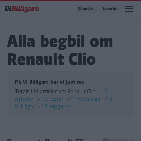
Hoppa
Bli medlem
Logga in
till
huvudinnehåll
Alla begbil om
Renault Clio
På Vi Bilägare har vi just nu:
Totalt 119 artiklar om Renault Clio
✅
21
nyheter
✅
55 tester
✅
1 reportage
✅
3
bilfrågor
✅
5 köpguider