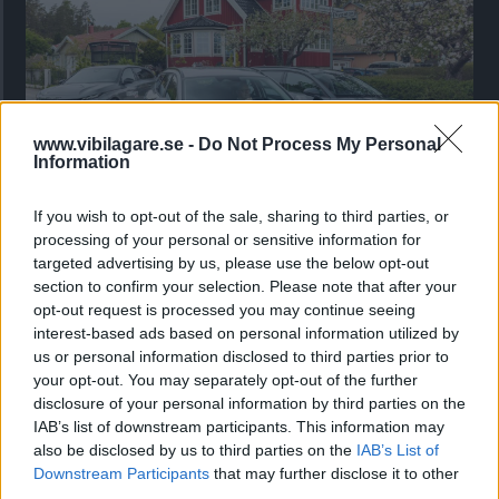
www.vibilagare.se -
Do Not Process My Personal
Information
If you wish to opt-out of the sale, sharing to third parties, or
processing of your personal or sensitive information for
Kia utmanar i kombiklassen – blir omkörd
targeted advertising by us, please use the below opt-out
av ”gamlingen”
section to confirm your selection. Please note that after your
opt-out request is processed you may continue seeing
Nykomlingen fälls av en besvärande nackdel.
interest-based ads based on personal information utilized by
us or personal information disclosed to third parties prior to
your opt-out. You may separately opt-out of the further
disclosure of your personal information by third parties on the
IAB’s list of downstream participants. This information may
also be disclosed by us to third parties on the
IAB’s List of
Downstream Participants
that may further disclose it to other
third parties.