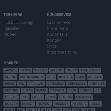
TIDNINGAR
KUNDSERVICE
Husbil&Husvagn
Läsarservice
Klassiker
Prenumera
Moped
Annonsera
Kontakt
Shop
Integritetspolicy
MÄRKEN
AIWAYS
DENZA
FIREFLY
JAECOO
ONVO
ALFA ROMEO
ALPINE
ASTON MARTIN
AUDI
BENTLEY
BMW
BUGATTI
BUICK
BYD
CADILLAC
CATERHAM
CHEVROLET
CHRYSLER
CITROËN
CUPRA
DACIA
DAEWOO
DFSK
DODGE
DS
FERRARI
FIAT
FISKER
FORD
GENESIS
GWM WEY
HOLDEN
HONDA
HONGQI
HUMMER
HYUNDAI
INEOS
ISUZU
JAC
JAGUAR
JEEP
KGM
KIA
KOENIGSEGG