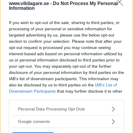
www.vibilagare.se -
Do Not Process My Personal
besiktningen på bromsrör och bromsar. Clio II verkar dock
Information
klart förbättrad på dessa punkter. Däremot får nyare Clio
ofta anmärkning för trasiga lyktor. Mer än var tredje Clio
If you wish to opt-out of the sale, sharing to third parties, or
från 2000 får underkänt i besiktningen, ofta just på grund
processing of your personal or sensitive information for
av lyktor som inte fungerar. Ett annat fel är bakbromsar
targeted advertising by us, please use the below opt-out
som låser fast, speciellt i kyla.
section to confirm your selection. Please note that after your
opt-out request is processed you may continue seeing
Trasiga tändspolar är ett vanligt fel, då går bilen bara på
interest-based ads based on personal information utilized by
us or personal information disclosed to third parties prior to
tre cylindrar. En emissionsgaranti på 8 000 mil eller 5 år
your opt-out. You may separately opt-out of the further
gör att en del ägare slipper betala för felet. Annars kostar
disclosure of your personal information by third parties on the
det cirka 2 000 kr per tändspole.
IAB’s list of downstream participants. This information may
also be disclosed by us to third parties on the
IAB’s List of
Downstream Participants
that may further disclose it to other
third parties.
Trasiga topplocksackningar har också förekommit. Felet
Please note that this website/app uses one or more Google
Personal Data Processing Opt Outs
upptäcks genom oljeläckage främst vid grenröret och kan
services and may gather and store information including but
kosta uppåt 10 000 kr att laga. Läckande
not limited to your visit or usage behaviour. You may click to
Google consents
grant or deny consent to Google and its third-party tags to
ventilkåpspackning är billigare, kostar knappt en
use your data for below specified purposes in below Google