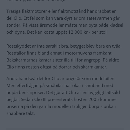
Trasiga fläktmotorer eller fläktmotstånd har drabbat en
del Clio. Ett fel som kan vara dyrt är om sätesvärmen går
sönder. På vissa årsmodeller måste man byta både klädsel
och dyna. Det kan kosta uppåt 12 000 kr - per stol!
Rostskyddet är inte särskilt bra, betyget blev bara en tvåa.
Rostfällor finns bland annat i motorhuvens framkant.
Bakskärmarnas kanter sitter illa till för angrepp. På äldre
Clio finns rosten oftast på dörrar och skärmkanter.
Andrahandsvärdet för Clio är ungefär som medelbilen.
Men efterfrågan på småbilar har ökat i samband med
höjda bensinpriser. Det gör att Clio är en hyggligt lättsåld
begbil. Sedan Clio III presenterats hösten 2005 kommer
priserna på den gamla modellen troligen börja sjunka i
snabbare takt.