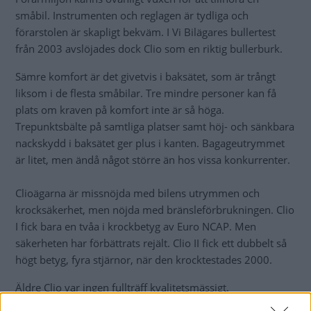
småbil. Instrumenten och reglagen är tydliga och
förarstolen är skapligt bekväm. I Vi Bilägares bullertest
från 2003 avslöjades dock Clio som en riktig bullerburk.
Sämre komfort är det givetvis i baksätet, som är trångt
liksom i de flesta småbilar. Tre mindre personer kan få
plats om kraven på komfort inte är så höga.
Trepunktsbälte på samtliga platser samt höj- och sänkbara
nackskydd i baksätet ger plus i kanten. Bagageutrymmet
är litet, men ändå något större än hos vissa konkurrenter.
Clioägarna är missnöjda med bilens utrymmen och
krocksäkerhet, men nöjda med bränsleförbrukningen. Clio
I fick bara en tvåa i krockbetyg av Euro NCAP. Men
säkerheten har förbättrats rejält. Clio II fick ett dubbelt så
högt betyg, fyra stjärnor, när den krocktestades 2000.
Äldre Clio var ingen fullträff kvalitetsmässigt.
Årsmodellerna före 1999 får många anmärkningar i