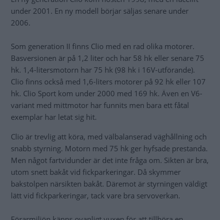
under 2001. En ny modell börjar säljas senare under
2006.
Som generation II finns Clio med en rad olika motorer.
Basversionen är på 1,2 liter och har 58 hk eller senare 75
hk. 1,4-litersmotorn har 75 hk (98 hk i 16V-utförande).
Clio finns också med 1,6-liters motorer på 92 hk eller 107
hk. Clio Sport kom under 2000 med 169 hk. Även en V6-
variant med mittmotor har funnits men bara ett fåtal
exemplar har letat sig hit.
Clio är trevlig att köra, med välbalanserad väghållning och
snabb styrning. Motorn med 75 hk ger hyfsade prestanda.
Men något fartvidunder är det inte fråga om. Sikten är bra,
utom snett bakåt vid fickparkeringar. Då skymmer
bakstolpen närsikten bakåt. Däremot är styrningen väldigt
lätt vid fickparkeringar, tack vare bra servoverkan.
Förarmiljön känns ovanligt vuxen för att tillhöra en