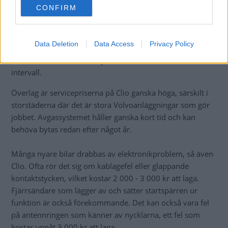
tusenlapp.
CONFIRM
consent section.
Kamremshaverier är inte vanliga, men kolla ändå när
remmen är bytt. Annars riskerar du dyra motorhaverier
Data Deletion
Data Access
Privacy Policy
om remmen kuggar över. Tänk på att remmen slits både
av miltal och år och bör bytas efter rekommenderat
intervall.
Överlag är servicepriserna på Clio ganska höga, särskilt i
storstäderna där det är stora Volvoanläggningar som gör
jobbet. Avgassystemet håller ganska kort tid och kan
behöva bytas redan efter något år.
Många nyare bilar drabbas av elektronikproblem, så även
Clio. Ofta rör det sig om kablagefel eller glappande
kontaktstycken, vilket kostar 2 000 - 3 000 kr att laga.
Fjärrsändare som lägger av och sätter startspärren ur
funktion är också förekommande. Det kan också vara fel
på antennringen som känner av nycklarna, ett fel som
kostar uppåt 3 000 kr att laga.