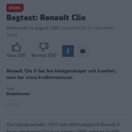
BEGBIL
Begtest: Renault Clio
Publicerad
16 augusti 2007
(
uppdaterad
27 september
2010)
(33)
(28)
Gasa
Bromsa
Renault Clio II har bra köregenskaper och komfort,
men har vissa kvalitetsmissar.
Text
Redaktionen
Clio introducerades 1991 som efterträdare till Renault 5.
En ny generation Clio kom hösten 1998, med en facelift