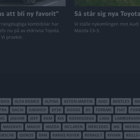
 att bli ny favorit”
Så står sig nya Toyot
rrängdugliga kombibilar har
Vi ställe nykomlingen mot Audi
lls nu på av eldrivna Toyota
Mazda CX-5.
 Vi provkör.
ONVO
ALFA ROMEO
ALPINE
ASTON MARTIN
AUDI
BENTLEY
B
PRA
DACIA
DAEWOO
DFSK
DODGE
DS
FERRARI
FIAT
FISK
JAC
JAGUAR
JEEP
KGM
KIA
KOENIGSEGG
LADA
LAMBORGHIN
MASERATI
MAXUS
MAZDA
MCLAREN
MERCEDES
MG
MICROL
ORSCHE
QOROS
RAM
RANGE ROVER
RENAULT
RIVIAN
ROLLS