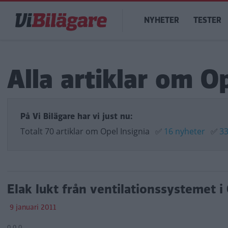
Hoppa
Main
till
NYHETER
TESTER
navigation
huvudinnehåll
Alla artiklar om Op
På Vi Bilägare har vi just nu:
Totalt 70 artiklar om Opel Insignia
✅
16 nyheter
✅
33
Elak lukt från ventilationssystemet i 
9 januari 2011
0 0 0