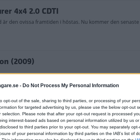
rer 4x4 2.0 CDTI
md är den ovissa framtiden i höstas. Nu kommer den senaste
ion (2009)
agare.se -
Do Not Process My Personal Information
to opt-out of the sale, sharing to third parties, or processing of your per
ort mot komfort
formation for targeted advertising by us, please use the below opt-out s
r selection. Please note that after your opt-out request is processed y
gnia och Toyota Avensis. Men i verkligheten är det två helt s
eing interest-based ads based on personal information utilized by us or
n. Sport eller komfort? Det beror på. Körglada Insignia är f
disclosed to third parties prior to your opt-out. You may separately opt-
kategori.
losure of your personal information by third parties on the IAB’s list of
. This information may also be disclosed by us to third parties on the
IA