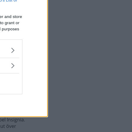
er and store
to grant or
ed purposes
använda.
el Insignia.
 ut över