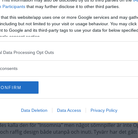
Participants
that may further disclose it to other third parties.
 that this website/app uses one or more Google services and may gath
ion (2009)
including but not limited to your visit or usage behaviour. You may click 
 to Google and its third-party tags to use your data for below specifi
ogle consent section.
l Data Processing Opt Outs
rer 1,6 Turbo
consents
de att titta på. Men också rymlig, bekväm och praktisk att 
t bästa från flera världar.
CONFIRM
Data Deletion
Data Access
Privacy Policy
es kalla den för "Insomnia" men något sömnpiller är inte Op
ch raffig design både utanpå och inuti. Tyvärr har det gått