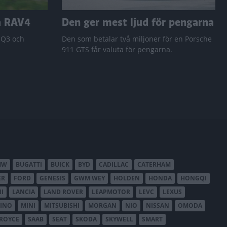
a RAV4
Den ger mest ljud för pengarna
 Q3 och
Den som betalar två miljoner för en Porsche
911 GTS får valuta för pengarna.
MW
BUGATTI
BUICK
BYD
CADILLAC
CATERHAM
ER
FORD
GENESIS
GWM WEY
HOLDEN
HONDA
HONGQI
I
LANCIA
LAND ROVER
LEAPMOTOR
LEVC
LEXUS
INO
MINI
MITSUBISHI
MORGAN
NIO
NISSAN
OMODA
-ROYCE
SAAB
SEAT
SKODA
SKYWELL
SMART