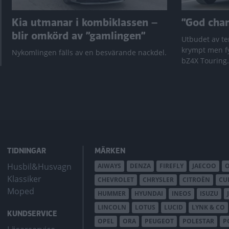
Kia utmanar i kombiklassen –
”God chans
blir omkörd av ”gamlingen”
Utbudet av te
krympt men fy
Nykomlingen fälls av en besvärande nackdel.
bZ4X Touring.
TIDNINGAR
MÄRKEN
Husbil&Husvagn
AIWAYS
DENZA
FIREFLY
JAECOO
Klassiker
CHEVROLET
CHRYSLER
CITROËN
CU
Moped
HUMMER
HYUNDAI
INEOS
ISUZU
LINCOLN
LOTUS
LUCID
LYNK & CO
KUNDSERVICE
OPEL
ORA
PEUGEOT
POLESTAR
P