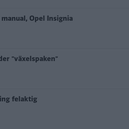
 manual, Opel Insignia
der "växelspaken"
ng felaktig