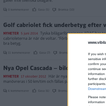
gäller inte svenska bilägare.
0 kommentarer
Gasa (5)
Bromsa (10)
Golf cabriolet fick underbetyg efter 
Tyska bilägarföreningen ADAC har tes
NYHETER
5 juni 2014
cabrioleterna är när de voltar. "Förbättringspotential" ble
www.vibil
bra betyg.
11 kommentarer
Gasa (7)
Bromsa (5)
If you wish 
sensitive in
confirm you
Nya Opel Cascada – bilder och fakta
continue se
information 
Här är nya Opel Cascada – Astra 
NYHETER
17 oktober 2012
further disc
manövreras i 50 km/tim och fällas på 17 sekunder.
participants
Downstream 
6 kommentarer
Gasa (6)
Bromsa (7)
Please note
information 