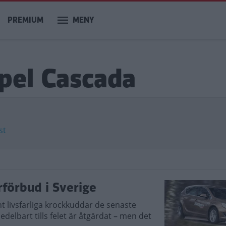
PREMIUM
MENY
pel Cascada
st
rförbud i Sverige
 livsfarliga krockkuddar de senaste
edelbart tills felet är åtgärdat – men det