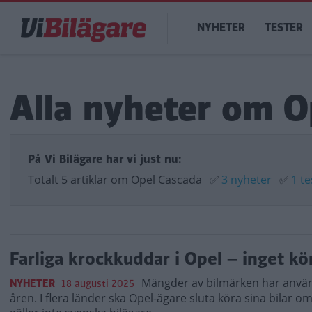
Hoppa
Main
till
NYHETER
TESTER
navigation
huvudinnehåll
Alla nyheter om O
På Vi Bilägare har vi just nu:
Totalt 5 artiklar om Opel Cascada
✅
3 nyheter
✅
1 te
Farliga krockkuddar i Opel – inget kö
Mängder av bilmärken har använt
NYHETER
18 augusti 2025
åren. I flera länder ska Opel-ägare sluta köra sina bilar om