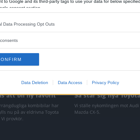
 to Google and its third-party tags to use your data for below specifi
ogle consent section.
l Data Processing Opt Outs
consents
CONFIRM
Data Deletion
Data Access
Privacy Policy
 att bli ny favorit”
Så står sig nya Toyot
rrängdugliga kombibilar har
Vi ställe nykomlingen mot Audi
lls nu på av eldrivna Toyota
Mazda CX-5.
 Vi provkör.