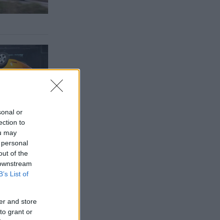
sonal or
ection to
ou may
 personal
out of the
 downstream
B’s List of
er and store
to grant or