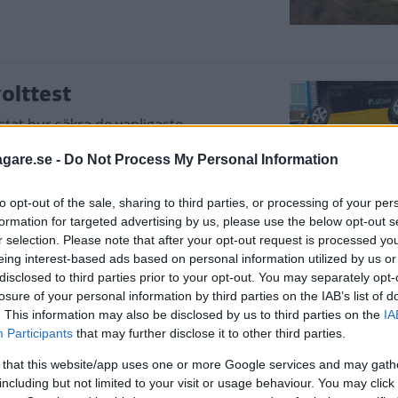
volttest
tat hur säkra de vanligaste
v slutsatsen, även om två av de fyra fick
agare.se -
Do Not Process My Personal Information
to opt-out of the sale, sharing to third parties, or processing of your per
formation for targeted advertising by us, please use the below opt-out s
r selection. Please note that after your opt-out request is processed y
eing interest-based ads based on personal information utilized by us or
disclosed to third parties prior to your opt-out. You may separately opt-
i cabrioletutförande. Tygsuffletten kan
losure of your personal information by third parties on the IAB’s list of
. This information may also be disclosed by us to third parties on the
IA
Participants
that may further disclose it to other third parties.
 that this website/app uses one or more Google services and may gath
including but not limited to your visit or usage behaviour. You may click 