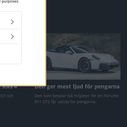
ed purposes
a RAV4
Den ger mest ljud för pengarna
 Q3 och
Den som betalar två miljoner för en Porsche
911 GTS får valuta för pengarna.