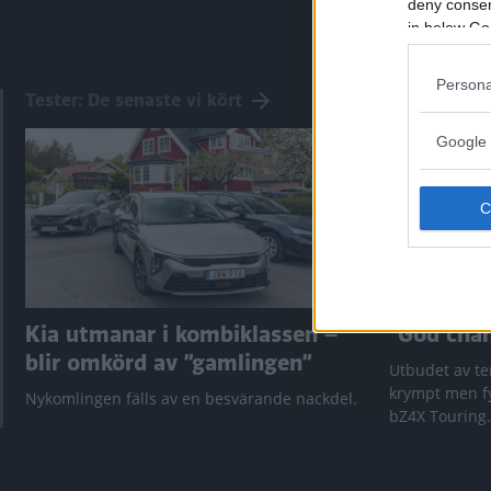
deny consent
in below Go
Persona
Tester: De senaste vi kört
Google 
Kia utmanar i kombiklassen –
”God chans
blir omkörd av ”gamlingen”
Utbudet av te
krympt men fy
Nykomlingen fälls av en besvärande nackdel.
bZ4X Touring.