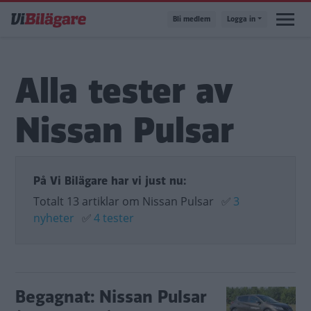
Hoppa
Bli medlem
Logga in
till
huvudinnehåll
Alla tester av
Nissan Pulsar
På Vi Bilägare har vi just nu:
Totalt 13 artiklar om Nissan Pulsar
✅
3
nyheter
✅
4 tester
Begagnat: Nissan Pulsar