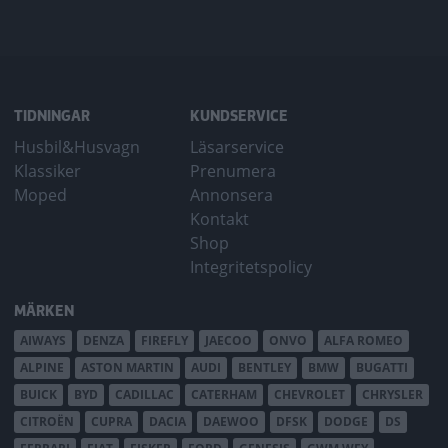
TIDNINGAR
KUNDSERVICE
Husbil&Husvagn
Läsarservice
Klassiker
Prenumera
Moped
Annonsera
Kontakt
Shop
Integritetspolicy
MÄRKEN
AIWAYS
DENZA
FIREFLY
JAECOO
ONVO
ALFA ROMEO
ALPINE
ASTON MARTIN
AUDI
BENTLEY
BMW
BUGATTI
BUICK
BYD
CADILLAC
CATERHAM
CHEVROLET
CHRYSLER
CITROËN
CUPRA
DACIA
DAEWOO
DFSK
DODGE
DS