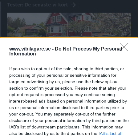
Tester: De senaste vi kört
www.vibilagare.se -
Do Not Process My Personal
Information
If you wish to opt-out of the sale, sharing to third parties, or
processing of your personal or sensitive information for
targeted advertising by us, please use the below opt-out
Kia utmanar i kombiklassen – blir omkörd
section to confirm your selection. Please note that after your
av ”gamlingen”
opt-out request is processed you may continue seeing
interest-based ads based on personal information utilized by
Nykomlingen fälls av en besvärande nackdel.
us or personal information disclosed to third parties prior to
your opt-out. You may separately opt-out of the further
disclosure of your personal information by third parties on the
IAB’s list of downstream participants. This information may
also be disclosed by us to third parties on the
IAB’s List of