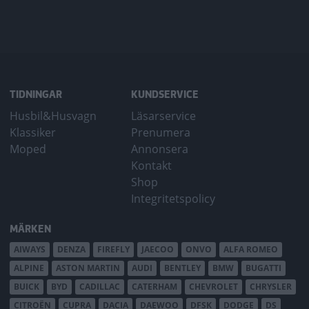
TIDNINGAR
KUNDSERVICE
Husbil&Husvagn
Läsarservice
Klassiker
Prenumera
Moped
Annonsera
Kontakt
Shop
Integritetspolicy
MÄRKEN
AIWAYS
DENZA
FIREFLY
JAECOO
ONVO
ALFA ROMEO
ALPINE
ASTON MARTIN
AUDI
BENTLEY
BMW
BUGATTI
BUICK
BYD
CADILLAC
CATERHAM
CHEVROLET
CHRYSLER
CITROËN
CUPRA
DACIA
DAEWOO
DFSK
DODGE
DS