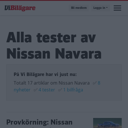
Hoppa
Bli medlem
Logga in
till
huvudinnehåll
Alla tester av
Nissan Navara
På Vi Bilägare har vi just nu:
Totalt 17 artiklar om Nissan Navara
✅
8
nyheter
✅
4 tester
✅
1 bilfråga
Provkörning: Nissan