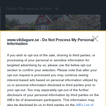
Tester: De senaste vi kört
www.vibilagare.se -
Do Not Process My Personal
Information
If you wish to opt-out of the sale, sharing to third parties, or
processing of your personal or sensitive information for
targeted advertising by us, please use the below opt-out
section to confirm your selection. Please note that after your
Kia utmanar i kombiklassen – blir omkörd
opt-out request is processed you may continue seeing
av ”gamlingen”
interest-based ads based on personal information utilized by
us or personal information disclosed to third parties prior to
Nykomlingen fälls av en besvärande nackdel.
your opt-out. You may separately opt-out of the further
disclosure of your personal information by third parties on the
IAB’s list of downstream participants. This information may
also be disclosed by us to third parties on the
IAB’s List of