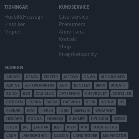
TIDNINGAR
KUNDSERVICE
Husbil&Husvagn
Läsarservice
Klassiker
Prenumera
Moped
Annonsera
Kontakt
Shop
Integritetspolicy
MÄRKEN
AIWAYS
DENZA
FIREFLY
JAECOO
ONVO
ALFA ROMEO
ALPINE
ASTON MARTIN
AUDI
BENTLEY
BMW
BUGATTI
BUICK
BYD
CADILLAC
CATERHAM
CHEVROLET
CHRYSLER
CITROËN
CUPRA
DACIA
DAEWOO
DFSK
DODGE
DS
FERRARI
FIAT
FISKER
FORD
GENESIS
GWM WEY
HOLDEN
HONDA
HONGQI
HUMMER
HYUNDAI
INEOS
ISUZU
JAC
JAGUAR
JEEP
KGM
KIA
KOENIGSEGG
LADA
LAMBORGHINI
LANCIA
LAND ROVER
LEAPMOTOR