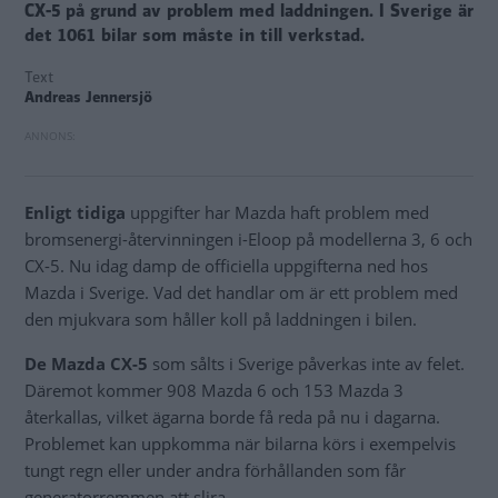
CX-5 på grund av problem med laddningen. I Sverige är
det 1061 bilar som måste in till verkstad.
Text
Andreas Jennersjö
Enligt tidiga
uppgifter har Mazda haft problem med
bromsenergi-återvinningen i-Eloop på modellerna 3, 6 och
CX-5. Nu idag damp de officiella uppgifterna ned hos
Mazda i Sverige. Vad det handlar om är ett problem med
den mjukvara som håller koll på laddningen i bilen.
De Mazda CX-5
som sålts i Sverige påverkas inte av felet.
Däremot kommer 908 Mazda 6 och 153 Mazda 3
återkallas, vilket ägarna borde få reda på nu i dagarna.
Problemet kan uppkomma när bilarna körs i exempelvis
tungt regn eller under andra förhållanden som får
generatorremmen att slira.