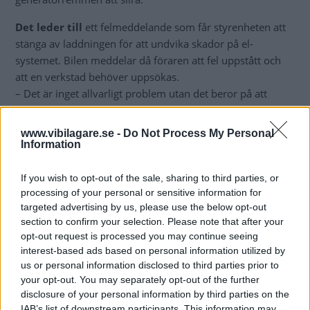
Det leder till
ett felmeddelande som får styrenheten att
stänga av laddningen för att undvika skador på el-
systemet. Bilen meddelar då föraren att fel uppstått och
att en verkstad behöver uppsökas.
– Det är inget allvarligt problem utan det beror på att
parametrarna för felmeddelande är för snäva, säger Stefan
Sandberg på Mazda Sverige.
www.vibilagare.se -
Do Not Process My Personal
Information
Åtgärden på
tar cirka en timme enligt Mazda själva men
om bilägaren inte får problemet åtgärdat kan batteriet
If you wish to opt-out of the sale, sharing to third parties, or
ladda ur och bilen stanna.
processing of your personal or sensitive information for
targeted advertising by us, please use the below opt-out
Diskutera:
Vad tycker du om Mazdas problem med
section to confirm your selection. Please note that after your
laddsystemet?
opt-out request is processed you may continue seeing
interest-based ads based on personal information utilized by
us or personal information disclosed to third parties prior to
your opt-out. You may separately opt-out of the further
MISSA INTE KOMMANDE ARTIKLAR OM
disclosure of your personal information by third parties on the
MAZDA CX-5
IAB’s list of downstream participants. This information may