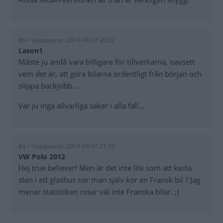
#9 • Uppdaterat: 2014-04-07 20:22
Lason1
Måste ju ändå vara billigare för tillverkarna, oavsett
vem det är, att göra bilarna ordentligt från början och
slippa backjobb...
Var ju inga allvarliga saker i alla fall...
#a • Uppdaterat: 2014-04-07 21:39
VW Polo 2012
Hej true believer! Men är det inte lite som att kasta
sten i ett glashus när man själv kör en Fransk bil ? Jag
menar statistiken rosar väl inte Franska bilar. ;)