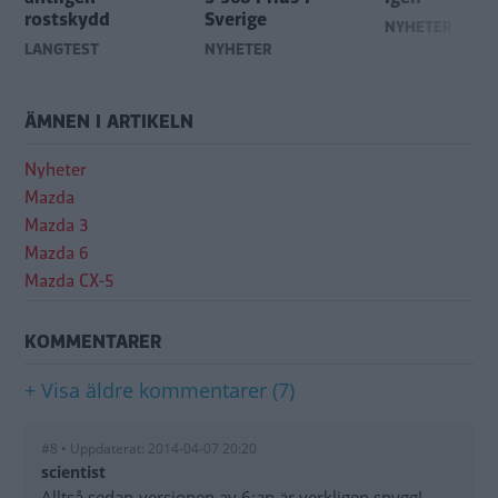
rostskydd
Sverige
NYHETER
LÅNGTEST
NYHETER
ÄMNEN I ARTIKELN
Nyheter
Mazda
Mazda 3
Mazda 6
Mazda CX-5
KOMMENTARER
+ Visa äldre kommentarer (7)
#8 • Uppdaterat: 2014-04-07 20:20
scientist
Alltså sedan-versionen av 6:an är verkligen snygg!