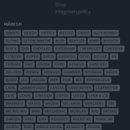
Shop
Integritetspolicy
MÄRKEN
AIWAYS
DENZA
FIREFLY
JAECOO
ONVO
ALFA ROMEO
ALPINE
ASTON MARTIN
AUDI
BENTLEY
BMW
BUGATTI
BUICK
BYD
CADILLAC
CATERHAM
CHEVROLET
CHRYSLER
CITROËN
CUPRA
DACIA
DAEWOO
DFSK
DODGE
DS
FERRARI
FIAT
FISKER
FORD
GENESIS
GWM WEY
HOLDEN
HONDA
HONGQI
HUMMER
HYUNDAI
INEOS
ISUZU
JAC
JAGUAR
JEEP
KGM
KIA
KOENIGSEGG
LADA
LAMBORGHINI
LANCIA
LAND ROVER
LEAPMOTOR
LEVC
LEXUS
LINCOLN
LOTUS
LUCID
LYNK & CO
MASERATI
MAXUS
MAZDA
MCLAREN
MERCEDES
MG
MICROLINO
MINI
MITSUBISHI
MORGAN
NIO
NISSAN
OMODA
OPEL
ORA
PEUGEOT
POLESTAR
PORSCHE
QOROS
RAM
RANGE ROVER
RENAULT
RIVIAN