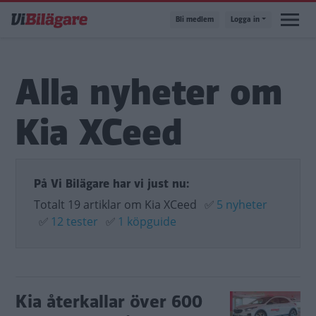
Hoppa
Bli medlem
Logga in
till
huvudinnehåll
Alla nyheter om
Kia XCeed
På Vi Bilägare har vi just nu:
Totalt 19 artiklar om Kia XCeed
✅
5 nyheter
✅
12 tester
✅
1 köpguide
Kia återkallar över 600