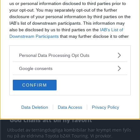
us or personal information disclosed to third parties prior to
your opt-out. You may separately opt-out of the further
Kia utmanar i kombiklassen – blir omkörd
disclosure of your personal information by third parties on the
IAB’s list of downstream participants. This information may
av ”gamlingen”
also be disclosed by us to third parties on the
IAB’s List of
Nykomlingen fälls av en besvärande nackdel.
Downstream Participants
that may further disclose it to other
third parties.
Please note that this website/app uses one or more Google
Personal Data Processing Opt Outs
services and may gather and store information including but
not limited to your visit or usage behaviour. You may click to
Google consents
grant or deny consent to Google and its third-party tags to
use your data for below specified purposes in below Google
CONFIRM
consent section.
Data Deletion
Data Access
Privacy Policy
”God chans att bli ny favorit”
Utbudet av terrängdugliga kombibilar har krympt men fylls
nu på av eldrivna Toyota bZ4X Touring. Vi provkör.