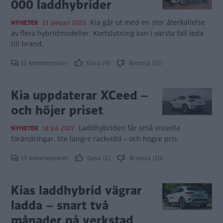
000 laddhybrider
Kia går ut med en stor återkallelse
NYHETER
21 januari 2025
av flera hybridmodeller. Kortslutning kan i värsta fall leda
till brand.
11 kommentarer
Gasa (9)
Bromsa (11)
Kia uppdaterar XCeed –
och höjer priset
Laddhybriden får små visuella
NYHETER
18 juli 2022
förändringar, lite längre räckvidd – och högre pris.
15 kommentarer
Gasa (2)
Bromsa (10)
Kias laddhybrid vägrar
ladda – snart två
månader på verkstad