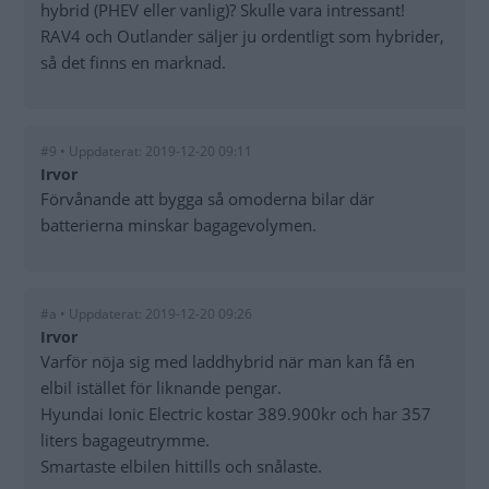
hybrid (PHEV eller vanlig)? Skulle vara intressant!
RAV4 och Outlander säljer ju ordentligt som hybrider,
så det finns en marknad.
#9 • Uppdaterat: 2019-12-20 09:11
Irvor
Förvånande att bygga så omoderna bilar där
batterierna minskar bagagevolymen.
#a • Uppdaterat: 2019-12-20 09:26
Irvor
Varför nöja sig med laddhybrid när man kan få en
elbil istället för liknande pengar.
Hyundai Ionic Electric kostar 389.900kr och har 357
liters bagageutrymme.
Smartaste elbilen hittills och snålaste.