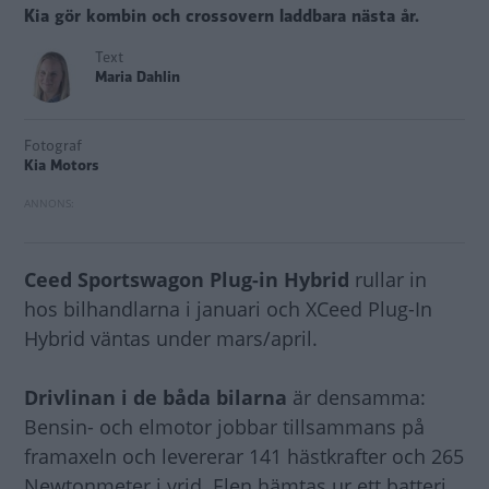
Kia gör kombin och crossovern laddbara nästa år.
Text
Maria Dahlin
Fotograf
Kia Motors
Ceed Sportswagon Plug-in Hybrid
rullar in
hos bilhandlarna i januari och XCeed Plug-In
Hybrid väntas under mars/april.
Drivlinan i de båda bilarna
är densamma:
Bensin- och elmotor jobbar tillsammans på
framaxeln och levererar 141 hästkrafter och 265
Newtonmeter i vrid. Elen hämtas ur ett batteri