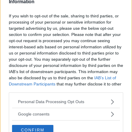
andra ord en del utrymme: Utan batteri rymmer
Information
de vanliga versionerna 625, respektive 426 liter.
If you wish to opt-out of the sale, sharing to third parties, or
processing of your personal or sensitive information for
Diskutera
: Vad tycker du om Kias nya
targeted advertising by us, please use the below opt-out
laddhybrider?
section to confirm your selection. Please note that after your
opt-out request is processed you may continue seeing
interest-based ads based on personal information utilized by
us or personal information disclosed to third parties prior to
your opt-out. You may separately opt-out of the further
disclosure of your personal information by third parties on the
PRISER
IAB’s list of downstream participants. This information may
also be disclosed by us to third parties on the
IAB’s List of
Kia Ceed Sportswagon Plug-In Hybrid Advance 339 900 kr
Downstream Participants
that may further disclose it to other
third parties.
Kia Ceed Sportswagon Plug-In Hybrid Advance Plus 357 800
kr
Please note that this website/app uses one or more Google
Personal Data Processing Opt Outs
services and may gather and store information including but
Kia Ceed Sportswagon Plug-In Hybrid Advance Plus 2 387
not limited to your visit or usage behaviour. You may click to
Google consents
700 kr
grant or deny consent to Google and its third-party tags to
use your data for below specified purposes in below Google
CONFIRM
consent section.