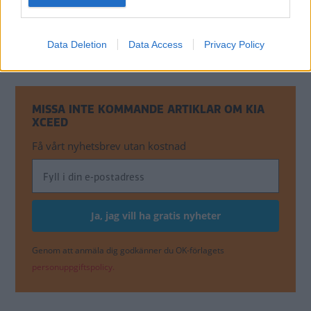
Kia XCeed Plug-In Hybrid Advance Plus 369 900 kr
Data Deletion
Data Access
Privacy Policy
Kia XCeed Plug-In Hybrid Advance Plus 2 399 800 kr
MISSA INTE KOMMANDE ARTIKLAR OM KIA
XCEED
Få vårt nyhetsbrev utan kostnad
Genom att anmäla dig godkänner du OK-förlagets
personuppgiftspolicy.