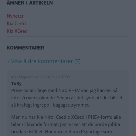
ÄMNEN I ARTIKELN
Nyheter
Kia Cee'd
Kia XCeed
KOMMENTARER
+ Visa äldre kommentarer (7)
#8 • Uppdaterat: 2019-12-20 07:37
ToRy
Priserna är i linje med Niro PHEV vad jag kan se, så
inte så överraskande. Sedan är det synd att det blir ett
så kraftigt ingrepp i bagageutrymmet.
Men nu har Kia Niro, Ceed o XCeed i PHEV-form; alla
bilar i liknande format. Jag tycker att de borde jobba
bredare istället. Hur vore det med Sportage som