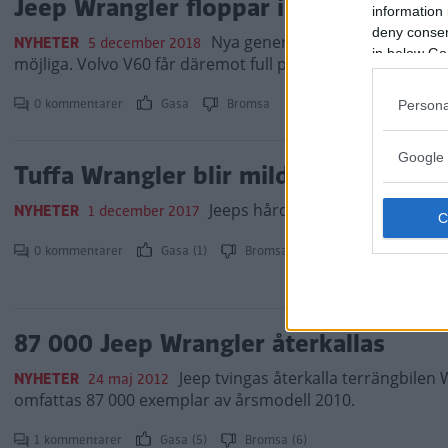
Jeep Wrangler floppar i krocktest
information 
deny consent
Nya generationen av terrängbile
NYHETER
5 december 2018
in below Go
möjliga. Volvo V60 får däremot full pott.
0 kommentarer
Gasa
Bromsa
Persona
Google 
Tuffa Wrangler blir mild hybrid
Jeeps hårdhudade terrängbil utr
NYHETER
1 december 2017
0 kommentarer
Gasa (1)
Bromsa (1)
87 000 Jeep Wrangler återkallas
Jeep tvingas återkalla terrängbilen
NYHETER
24 maj 2012
omfattas 87 000 exemplar av årsmodell 2010.
1 kommentarer
Gasa (5)
Bromsa (6)