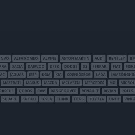
ONVO
ALFA ROMEO
ALPINE
ASTON MARTIN
AUDI
BENTLEY
B
PRA
DACIA
DAEWOO
DFSK
DODGE
DS
FERRARI
FIAT
FISK
JAC
JAGUAR
JEEP
KGM
KIA
KOENIGSEGG
LADA
LAMBORGHIN
MASERATI
MAXUS
MAZDA
MCLAREN
MERCEDES
MG
MICROL
ORSCHE
QOROS
RAM
RANGE ROVER
RENAULT
RIVIAN
ROLLS
SUBARU
SUZUKI
TESLA
THINK
TOGG
TOYOTA
UNITI
VINF