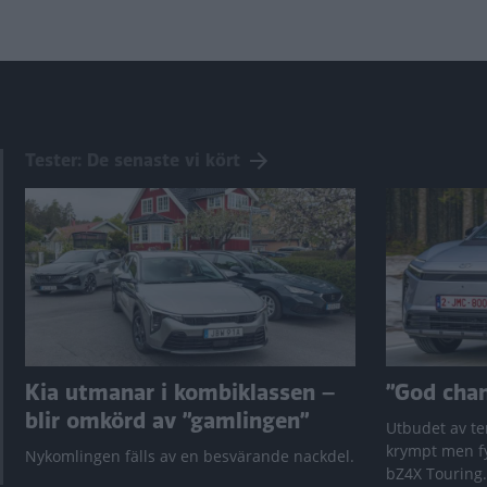
Tester: De senaste vi kört
Kia utmanar i kombiklassen –
”God chans
blir omkörd av ”gamlingen”
Utbudet av te
krympt men fy
Nykomlingen fälls av en besvärande nackdel.
bZ4X Touring.