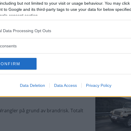
including but not limited to your visit or usage behaviour. You may click 
 to Google and its third-party tags to use your data for below specifi
n tilldelas bara en stjärna av fem
ogle consent section.
l Data Processing Opt Outs
consents
ustas med elektrifierad drivlina.
CONFIRM
Data Deletion
Data Access
Privacy Policy
 Wrangler på grund av brandrisk. Totalt