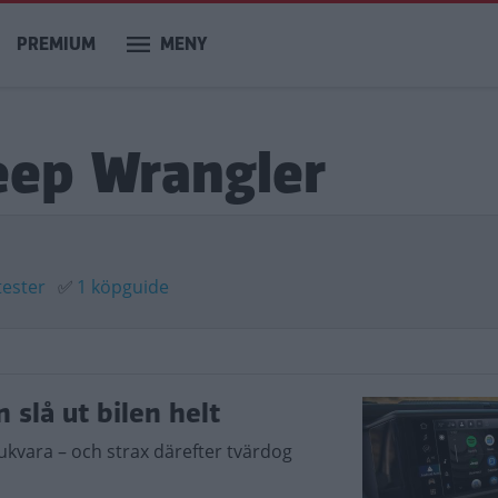
PREMIUM
MENY
eep Wrangler
tester
✅
1 köpguide
slå ut bilen helt
ukvara – och strax därefter tvärdog