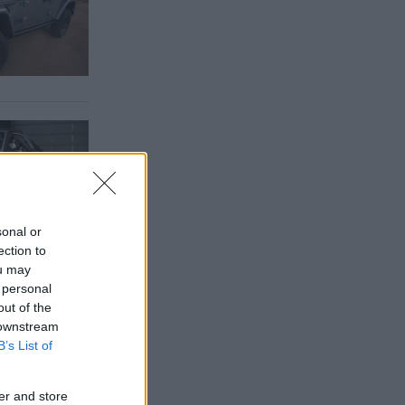
sonal or
ection to
ou may
 personal
out of the
rockskyddet.
 downstream
B’s List of
er and store