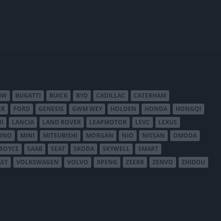
MW
BUGATTI
BUICK
BYD
CADILLAC
CATERHAM
ER
FORD
GENESIS
GWM WEY
HOLDEN
HONDA
HONGQI
I
LANCIA
LAND ROVER
LEAPMOTOR
LEVC
LEXUS
INO
MINI
MITSUBISHI
MORGAN
NIO
NISSAN
OMODA
-ROYCE
SAAB
SEAT
SKODA
SKYWELL
SMART
AST
VOLKSWAGEN
VOLVO
XPENG
ZEEKR
ZENVO
ZHIDOU