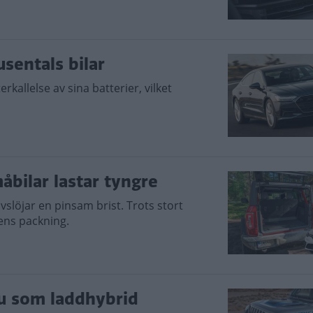
usentals bilar
kallelse av sina batterier, vilket
åbilar lastar tyngre
avslöjar en pinsam brist. Trots stort
ens packning.
u som laddhybrid