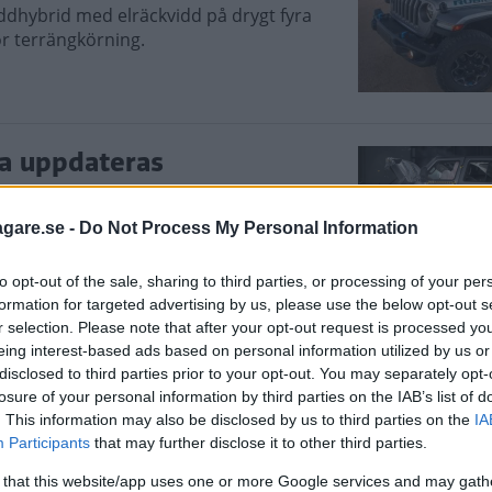
ddhybrid med elräckvidd på drygt fyra
r terrängkörning.
ka uppdateras
tera terrängikonen Wrangler som
agare.se -
Do Not Process My Personal Information
to opt-out of the sale, sharing to third parties, or processing of your per
formation for targeted advertising by us, please use the below opt-out s
r selection. Please note that after your opt-out request is processed y
 krocktest
eing interest-based ads based on personal information utilized by us or
disclosed to third parties prior to your opt-out. You may separately opt-
te mindre än två gånger, när amerikanska IIHS skulle testa k
losure of your personal information by third parties on the IAB’s list of
. This information may also be disclosed by us to third parties on the
IA
Participants
that may further disclose it to other third parties.
 that this website/app uses one or more Google services and may gath