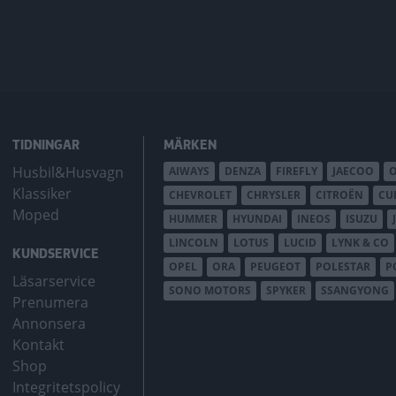
TIDNINGAR
MÄRKEN
Husbil&Husvagn
AIWAYS
DENZA
FIREFLY
JAECOO
Klassiker
CHEVROLET
CHRYSLER
CITROËN
CU
Moped
HUMMER
HYUNDAI
INEOS
ISUZU
LINCOLN
LOTUS
LUCID
LYNK & CO
KUNDSERVICE
OPEL
ORA
PEUGEOT
POLESTAR
P
Läsarservice
SONO MOTORS
SPYKER
SSANGYONG
Prenumera
Annonsera
Kontakt
Shop
Integritetspolicy