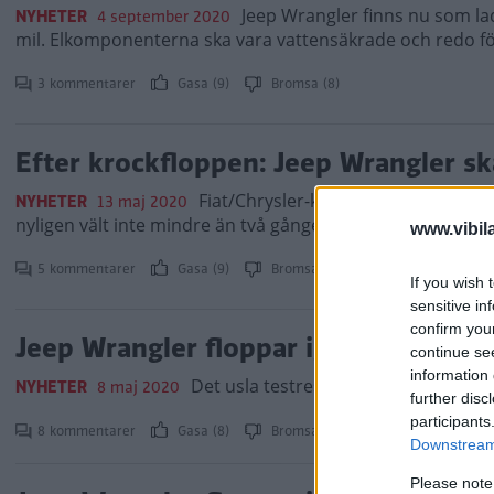
Jeep Wrangler finns nu som la
NYHETER
4 september 2020
mil. Elkomponenterna ska vara vattensäkrade och redo fö
3 kommentarer
Gasa (9)
Bromsa (8)
Efter krockfloppen: Jeep Wrangler s
Fiat/Chrysler-koncernen ska uppda
NYHETER
13 maj 2020
nyligen vält inte mindre än två gånger i krocktest.
www.vibil
5 kommentarer
Gasa (9)
Bromsa (10)
If you wish 
sensitive in
confirm you
Jeep Wrangler floppar igen – välter i
continue se
information 
Det usla testresultatet inträffade in
NYHETER
8 maj 2020
further disc
participants
8 kommentarer
Gasa (8)
Bromsa (12)
Downstream 
Please note