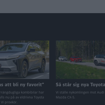
 att bli ny favorit”
Så står sig nya Toyot
rrängdugliga kombibilar har
Vi ställe nykomlingen mot Audi
lls nu på av eldrivna Toyota
Mazda CX-5.
 Vi provkör.