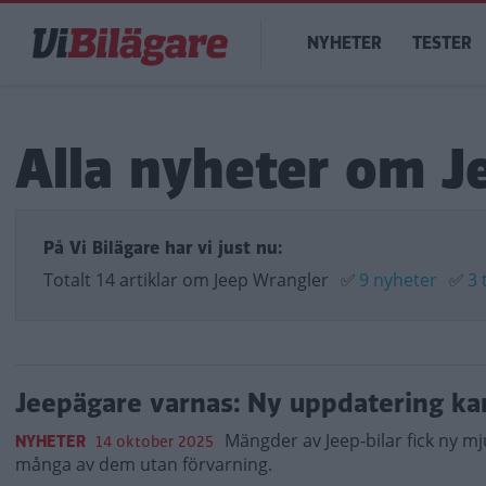
Hoppa
Main
till
NYHETER
TESTER
navigation
huvudinnehåll
Alla nyheter om J
På Vi Bilägare har vi just nu:
Totalt 14 artiklar om Jeep Wrangler
✅
9 nyheter
✅
3 
Jeepägare varnas: Ny uppdatering kan 
Mängder av Jeep-bilar fick ny mj
NYHETER
14 oktober 2025
många av dem utan förvarning.