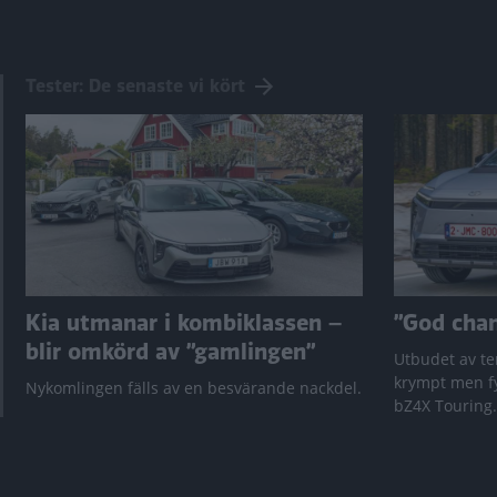
Tester: De senaste vi kört
Kia utmanar i kombiklassen –
”God chans
blir omkörd av ”gamlingen”
Utbudet av te
krympt men fy
Nykomlingen fälls av en besvärande nackdel.
bZ4X Touring.