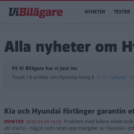
Hoppa
Main
till
NYHETER
TESTER
navigation
huvudinnehåll
Alla nyheter om H
På Vi Bilägare har vi just nu:
Totalt 14 artiklar om Hyundai Ioniq 6
✅
11 nyheter
Kia och Hyundai förlänger garantin e
Problem med bilens elektronik 
NYHETER
2026-04-20 14:53
att starta – något som retat upp mängder av Hyundai- och