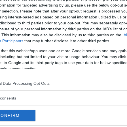
formation for targeted advertising by us, please use the below opt-out s
r selection. Please note that after your opt-out request is processed y
ukningstest
eing interest-based ads based on personal information utilized by us or
listan över de effektivaste elbilarna.
disclosed to third parties prior to your opt-out. You may separately opt-
losure of your personal information by third parties on the IAB’s list of
. This information may also be disclosed by us to third parties on the
IA
Participants
that may further disclose it to other third parties.
 that this website/app uses one or more Google services and may gath
including but not limited to your visit or usage behaviour. You may click 
q 6
 to Google and its third-party tags to use your data for below specifi
ogle consent section.
kurrenten från Tesla.
l Data Processing Opt Outs
consents
ai Ioniq 6
CONFIRM
 ”Den är lika kufisk i verkligheten”