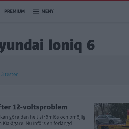
PREMIUM
MENY
yundai Ioniq 6
✅
3 tester
fter 12-voltsproblem
kan göra den helt strömlös och omöjlig
 Kia-ägare. Nu införs en förlängd