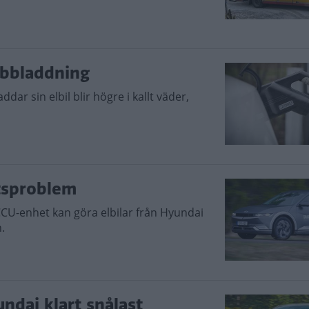
abbladdning
ar sin elbil blir högre i kallt väder,
ltsproblem
CCU-enhet kan göra elbilar från Hyundai
.
undai klart snålast