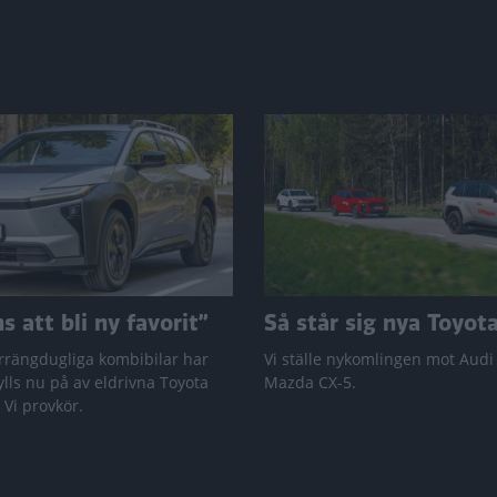
 att bli ny favorit”
Så står sig nya Toyot
rrängdugliga kombibilar har
Vi ställe nykomlingen mot Audi
lls nu på av eldrivna Toyota
Mazda CX-5.
 Vi provkör.