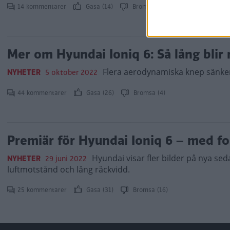
14 kommentarer
Gasa (14)
Bromsa (12)
Mer om Hyundai Ioniq 6: Så lång blir
Flera aerodynamiska knep sänker
NYHETER
5 oktober 2022
44 kommentarer
Gasa (26)
Bromsa (4)
Premiär för Hyundai Ioniq 6 – med fo
Hyundai visar fler bilder på nya sed
NYHETER
29 juni 2022
luftmotstånd och lång räckvidd.
25 kommentarer
Gasa (31)
Bromsa (16)