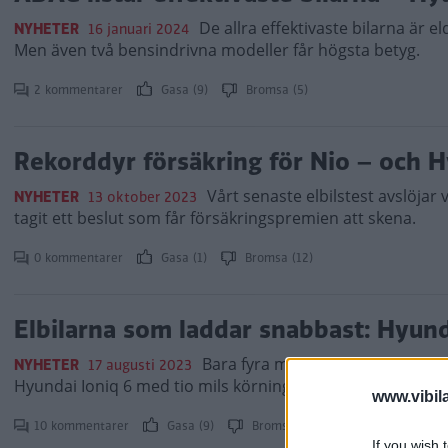
De allra effektivaste bilarna är e
NYHETER
16 januari 2024
Men även två bensindrivna modeller får högsta betyg.
2 kommentarer
Gasa (9)
Bromsa (5)
Rekorddyr försäkring för Nio – och H
Vårt senaste elbilstest avslöjar 
NYHETER
13 oktober 2023
tagit ett beslut som får försäkringspremien att skena.
0 kommentarer
Gasa (1)
Bromsa (12)
Elbilarna som laddar snabbast: Hyund
Bara fyra minuter – mer tid än så 
NYHETER
17 augusti 2023
Hyundai Ioniq 6 med tio mils körning.
www.vibil
10 kommentarer
Gasa (9)
Bromsa (6)
If you wish 