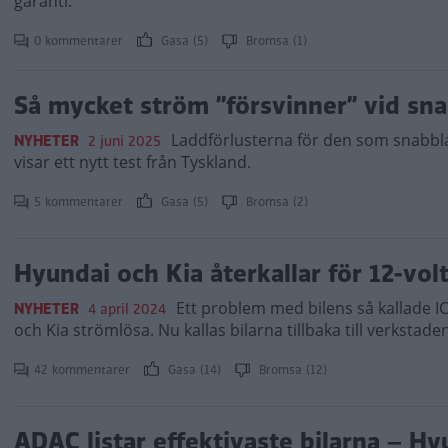
garanti.
0 kommentarer
Gasa (5)
Bromsa (1)
Så mycket ström ”försvinner” vid sn
Laddförlusterna för den som snabbladd
NYHETER
2 juni 2025
visar ett nytt test från Tyskland.
5 kommentarer
Gasa (5)
Bromsa (2)
Hyundai och Kia återkallar för 12-vo
Ett problem med bilens så kallade I
NYHETER
4 april 2024
och Kia strömlösa. Nu kallas bilarna tillbaka till verkstaden
42 kommentarer
Gasa (14)
Bromsa (12)
ADAC listar effektivaste bilarna – Hy