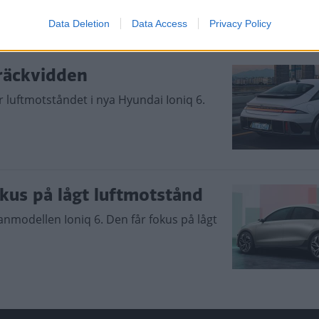
Data Deletion
Data Access
Privacy Policy
 räckvidden
 luftmotståndet i nya Hyundai Ioniq 6.
kus på lågt luftmotstånd
anmodellen Ioniq 6. Den får fokus på lågt