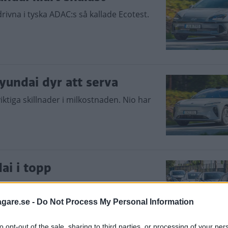
ldrivna i tyska ADAC:s så kallade Ecotest.
yundai dyr att serva
viktiga skillnader i milkostnaden. Nio har
ai i topp
behövs inte för att fylla batteriet i
agare.se -
Do Not Process My Personal Information
to opt-out of the sale, sharing to third parties, or processing of your per