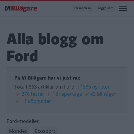
Hoppa
Bli medlem
Logga in
till
huvudinnehåll
Alla blogg om
Ford
På Vi Bilägare har vi just nu:
Totalt 863 artiklar om Ford
✅
385 nyheter
✅
276 tester
✅
18 reportage
✅
43 bilfrågor
✅
11 köpguider
Ford-modeller:
Mondeo
Ecosport