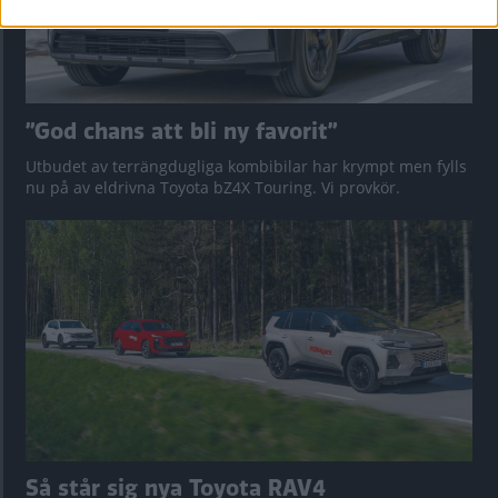
”God chans att bli ny favorit”
Utbudet av terrängdugliga kombibilar har krympt men fylls
nu på av eldrivna Toyota bZ4X Touring. Vi provkör.
Så står sig nya Toyota RAV4