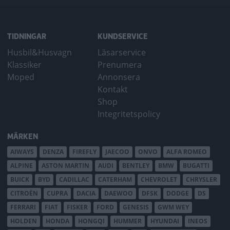
TIDNINGAR
KUNDSERVICE
Husbil&Husvagn
Läsarservice
Klassiker
Prenumera
Moped
Annonsera
Kontakt
Shop
Integritetspolicy
MÄRKEN
AIWAYS
DENZA
FIREFLY
JAECOO
ONVO
ALFA ROMEO
ALPINE
ASTON MARTIN
AUDI
BENTLEY
BMW
BUGATTI
BUICK
BYD
CADILLAC
CATERHAM
CHEVROLET
CHRYSLER
CITROËN
CUPRA
DACIA
DAEWOO
DFSK
DODGE
DS
FERRARI
FIAT
FISKER
FORD
GENESIS
GWM WEY
HOLDEN
HONDA
HONGQI
HUMMER
HYUNDAI
INEOS