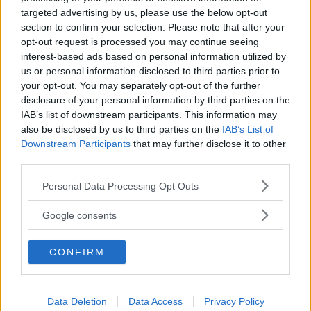
targeted advertising by us, please use the below opt-out
section to confirm your selection. Please note that after your
opt-out request is processed you may continue seeing
interest-based ads based on personal information utilized by
us or personal information disclosed to third parties prior to
your opt-out. You may separately opt-out of the further
disclosure of your personal information by third parties on the
IAB’s list of downstream participants. This information may
also be disclosed by us to third parties on the
IAB’s List of
Downstream Participants
that may further disclose it to other
third parties.
Kia utmanar i kombiklassen – blir omkörd
av ”gamlingen”
Please note that this website/app uses one or more Google
Personal Data Processing Opt Outs
services and may gather and store information including but
Nykomlingen fälls av en besvärande nackdel.
not limited to your visit or usage behaviour. You may click to
Google consents
grant or deny consent to Google and its third-party tags to
use your data for below specified purposes in below Google
CONFIRM
consent section.
Data Deletion
Data Access
Privacy Policy