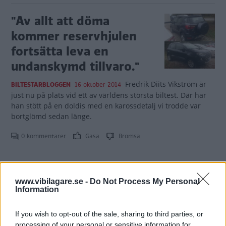
"Av allt att döma
kommer reservhjulen
fortsätta leva en
undanskymd tillvaro."
Fredrik Diits Vikström är
BILTESTARBLOGGEN
16 oktober 2014
just nu på plats vid ett av världens största biltest. Där har
han stött på en doldis med en karossdetalj vi trodde var
bortglömd sedan länge.
0 kommentarer
Gasa
Bromsa
www.vibilagare.se -
Do Not Process My Personal
Information
Tester: De senaste vi kört
If you wish to opt-out of the sale, sharing to third parties, or
processing of your personal or sensitive information for