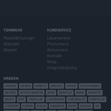
TIDNINGAR
KUNDSERVICE
Husbil&Husvagn
Läsarservice
Klassiker
Prenumera
Moped
Annonsera
Kontakt
Shop
Integritetspolicy
MÄRKEN
AIWAYS
DENZA
FIREFLY
JAECOO
ONVO
ALFA ROMEO
ALPINE
ASTON MARTIN
AUDI
BENTLEY
BMW
BUGATTI
BUICK
BYD
CADILLAC
CATERHAM
CHEVROLET
CHRYSLER
CITROËN
CUPRA
DACIA
DAEWOO
DFSK
DODGE
DS