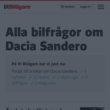
Hoppa
Bli medlem
Logga in
till
huvudinnehåll
Alla bilfrågor om
Dacia Sandero
På Vi Bilägare har vi just nu:
Totalt 50 artiklar om Dacia Sandero
✅
9
nyheter
✅
32 tester
✅
2 reportage
✅
3
bilfrågor
✅
2 köpguider