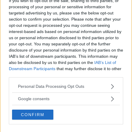
If you wish to opt-out of the sale, sharing to third parties, or
processing of your personal or sensitive information for
targeted advertising by us, please use the below opt-out
section to confirm your selection. Please note that after your
opt-out request is processed you may continue seeing
interest-based ads based on personal information utilized by
us or personal information disclosed to third parties prior to
your opt-out. You may separately opt-out of the further
”God chans att bli ny favorit”
disclosure of your personal information by third parties on the
IAB’s list of downstream participants. This information may
Utbudet av terrängdugliga kombibilar har krympt men fylls
also be disclosed by us to third parties on the
IAB’s List of
nu på av eldrivna Toyota bZ4X Touring. Vi provkör.
Downstream Participants
that may further disclose it to other
third parties.
Please note that this website/app uses one or more Google
Personal Data Processing Opt Outs
services and may gather and store information including but
not limited to your visit or usage behaviour. You may click to
Google consents
grant or deny consent to Google and its third-party tags to
use your data for below specified purposes in below Google
CONFIRM
consent section.