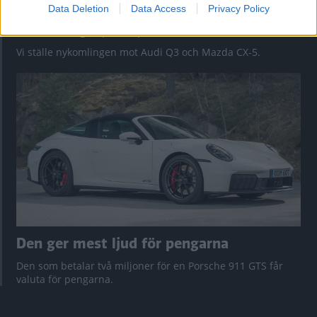
Data Deletion
Data Access
Privacy Policy
Så står sig nya Toyota RAV4
Vi ställe nykomlingen mot Audi Q3 och Mazda CX-5.
Den ger mest ljud för pengarna
Den som betalar två miljoner för en Porsche 911 GTS får
valuta för pengarna.