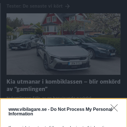
Tester: De senaste vi kört
Kia utmanar i kombiklassen – blir omkörd
av ”gamlingen”
Nykomlingen fälls av en besvärande nackdel.
www.vibilagare.se -
Do Not Process My Personal
Information