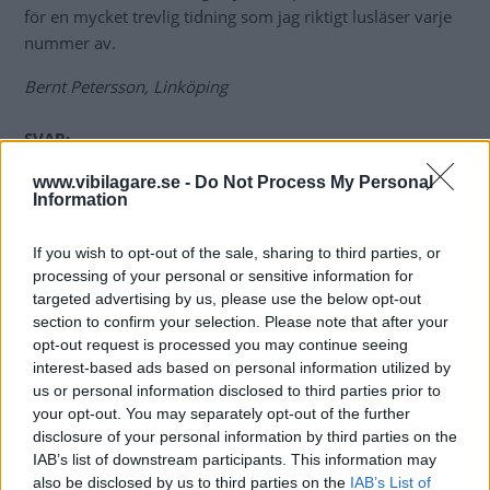
för en mycket trevlig tidning som jag riktigt lusläser varje
nummer av.
Bernt Petersson, Linköping
SVAR:
Att ge ett bra svar på detta är omöjligt utan att ha hört
www.vibilagare.se -
Do Not Process My Personal
motorn. Alla raka fyrcylindriga motorer har emellertid en
Information
inbyggd obalans och detta kan ge sig uttryck i kritiska
varvtal. Det kan också bero på någon störning i tändnings-
If you wish to opt-out of the sale, sharing to third parties, or
eller insprutningssystemet så det hela måste utredas på en
processing of your personal or sensitive information for
verkstad.
targeted advertising by us, please use the below opt-out
section to confirm your selection. Please note that after your
Att isolera motorhuven med ljuddämpande material kan
opt-out request is processed you may continue seeing
vara mycket effektivt men tar inte bort vibrationerna.
interest-based ads based on personal information utilized by
us or personal information disclosed to third parties prior to
Bengt Dieden, Vi Bilägare
your opt-out. You may separately opt-out of the further
disclosure of your personal information by third parties on the
Diskutera:
Hur skulle du svara på frågan?
IAB’s list of downstream participants. This information may
also be disclosed by us to third parties on the
IAB’s List of