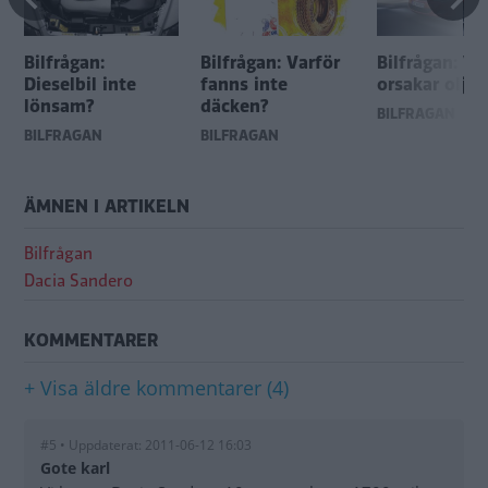
Bilfrågan:
Bilfrågan: Varför
Bilfrågan: Va
Dieselbil inte
fanns inte
orsakar olju
lönsam?
däcken?
BILFRÅGAN
BILFRÅGAN
BILFRÅGAN
ÄMNEN I ARTIKELN
Bilfrågan
Dacia Sandero
KOMMENTARER
+ Visa äldre kommentarer (4)
#5 • Uppdaterat: 2011-06-12 16:03
Gote karl