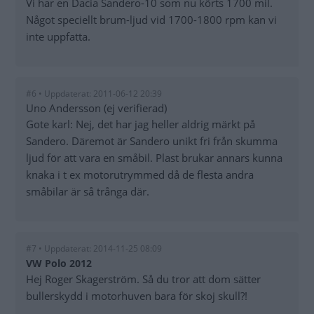
Vi har en Dacia Sandero-10 som nu körts 1700 mil.
Något speciellt brum-ljud vid 1700-1800 rpm kan vi
inte uppfatta.
#6 • Uppdaterat: 2011-06-12 20:39
Uno Andersson (ej verifierad)
Gote karl: Nej, det har jag heller aldrig märkt på
Sandero. Däremot är Sandero unikt fri från skumma
ljud för att vara en småbil. Plast brukar annars kunna
knaka i t ex motorutrymmed då de flesta andra
småbilar är så trånga där.
#7 • Uppdaterat: 2014-11-25 08:09
VW Polo 2012
Hej Roger Skagerström. Så du tror att dom sätter
bullerskydd i motorhuven bara för skoj skull?!