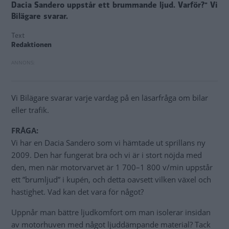
Dacia Sandero uppstår ett brummande ljud. Varför?" Vi
Bilägare svarar.
Text
Redaktionen
Vi Bilägare svarar varje vardag på en läsarfråga om bilar
eller trafik.
FRÅGA:
Vi har en Dacia Sandero som vi hämtade ut sprillans ny
2009. Den har fungerat bra och vi är i stort nöjda med
den, men när motorvarvet är 1 700–1 800 v/min uppstår
ett ”brumljud” i kupén, och detta oavsett vilken växel och
hastighet. Vad kan det vara för något?
Uppnår man bättre ljudkomfort om man isolerar insidan
av motorhuven med något ljuddämpande material? Tack