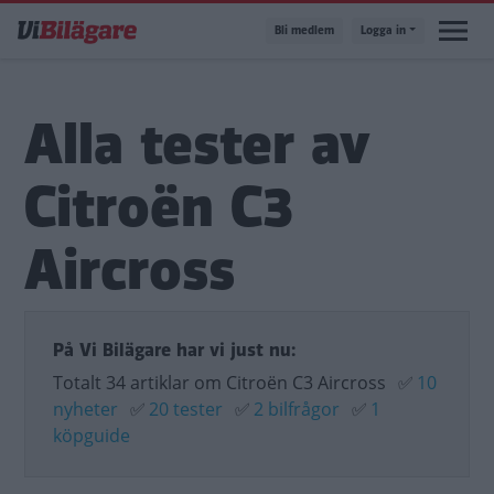
Hoppa
Bli medlem
Logga in
till
huvudinnehåll
Alla tester av
Citroën C3
Aircross
På Vi Bilägare har vi just nu:
Totalt 34 artiklar om Citroën C3 Aircross
✅
10
nyheter
✅
20 tester
✅
2 bilfrågor
✅
1
köpguide