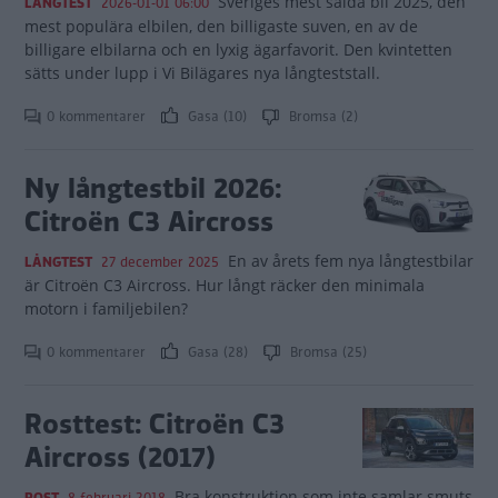
Sveriges mest sålda bil 2025, den
LÅNGTEST
2026-01-01 06:00
mest populära elbilen, den billigaste suven, en av de
billigare elbilarna och en lyxig ägarfavorit. Den kvintetten
sätts under lupp i Vi Bilägares nya långteststall.
0 kommentarer
Gasa (10)
Bromsa (2)
Ny långtestbil 2026:
Citroën C3 Aircross
En av årets fem nya långtestbilar
LÅNGTEST
27 december 2025
är Citroën C3 Aircross. Hur långt räcker den minimala
motorn i familjebilen?
0 kommentarer
Gasa (28)
Bromsa (25)
Rosttest: Citroën C3
Aircross (2017)
Bra konstruktion som inte samlar smuts