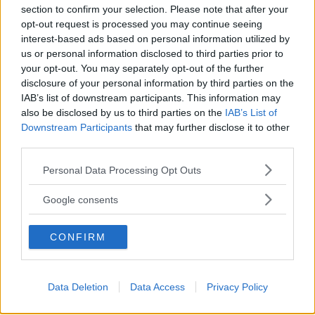
Aircross har en underlig egenhet som gör att våra prylar
section to confirm your selection. Please note that after your
”försvinner”. Dessutom hissar vi varningsflagg för
opt-out request is processed you may continue seeing
styrningen.
interest-based ads based on personal information utilized by
us or personal information disclosed to third parties prior to
0 kommentarer
Gasa (9)
Bromsa (9)
your opt-out. You may separately opt-out of the further
disclosure of your personal information by third parties on the
IAB’s list of downstream participants. This information may
Provkörning: Citroën C3
also be disclosed by us to third parties on the
IAB’s List of
Aircross (2026)
Downstream Participants
that may further disclose it to other
third parties.
Citroën C3 Aircross lanseras
PROVKÖRNING
2026-01-20 14:30
under parollen ”Sveriges billigaste suv”. Med lite mer
Please note that this website/app uses one or more Google
Personal Data Processing Opt Outs
utrustning ökar priset men man får fortfarande mycket bil
services and may gather and store information including but
för pengarna.
not limited to your visit or usage behaviour. You may click to
Google consents
grant or deny consent to Google and its third-party tags to
0 kommentarer
Gasa (35)
Bromsa (11)
use your data for below specified purposes in below Google
CONFIRM
consent section.
Alla långtestbilar 2026:
Nya bilar under luppen
Data Deletion
Data Access
Privacy Policy