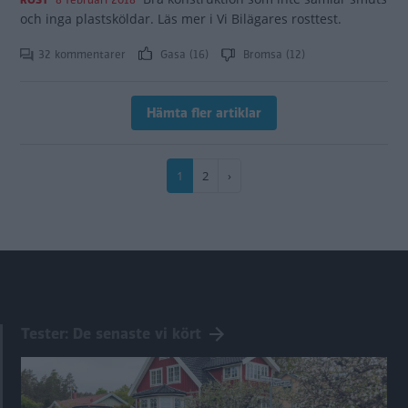
ROST
8 februari 2018
och inga plastsköldar. Läs mer i Vi Bilägares rosttest.
32 kommentarer
Gasa (16)
Bromsa (12)
Hämta fler artiklar
Paginering
Nuvarande
1
Sida
2
Nästa
›
sida
sida
Tester: De senaste vi kört