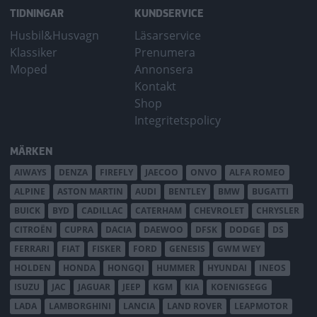
TIDNINGAR
KUNDSERVICE
Husbil&Husvagn
Läsarservice
Klassiker
Prenumera
Moped
Annonsera
Kontakt
Shop
Integritetspolicy
MÄRKEN
AIWAYS
DENZA
FIREFLY
JAECOO
ONVO
ALFA ROMEO
ALPINE
ASTON MARTIN
AUDI
BENTLEY
BMW
BUGATTI
BUICK
BYD
CADILLAC
CATERHAM
CHEVROLET
CHRYSLER
CITROËN
CUPRA
DACIA
DAEWOO
DFSK
DODGE
DS
FERRARI
FIAT
FISKER
FORD
GENESIS
GWM WEY
HOLDEN
HONDA
HONGQI
HUMMER
HYUNDAI
INEOS
ISUZU
JAC
JAGUAR
JEEP
KGM
KIA
KOENIGSEGG
LADA
LAMBORGHINI
LANCIA
LAND ROVER
LEAPMOTOR