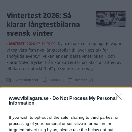
Vintertest 2026: Så
klarar långtestbilarna
svensk vinter
Kyla, ishalka och oplogade vägar.
LÅNGTEST
2026-02-19 07:00
Vi tog våra fem nya långtestbilar till Sveriges tak för
snöfyllda äventyr. Vilken är den bästa vinterbilen – och
klarar Volvo trycket från konkurrenterna? Klart är att en av
elbilarna är otäckt ”hal” på svensk vinterväg.
0 kommentarer
Gasa (8)
Bromsa (2)
Citroën C3 Aircross:
www.vibilagare.se -
Do Not Process My Personal
Information
Golvet som slukar
prylar
If you wish to opt-out of the sale, sharing to third parties, or
processing of your personal or sensitive information for
Bagageutrymmet i vår Citroën C3
LÅNGTEST
2026-02-06 10:10
targeted advertising by us, please use the below opt-out