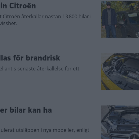
in Citroën
 Citroën återkallar nästan 13 800 bilar i
visshet.
las för brandrisk
llantis senaste återkallelse för ett
ner bilar kan ha
ulerat utsläppen i nya modeller, enligt