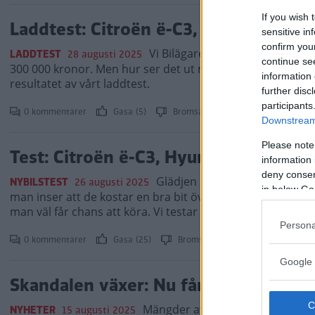
If you wish 
Laddtest: Citroën ë-C3, Hyundai Inste
sensitive in
confirm you
Vi Bilägare har testat tre nya e
LADDTEST
28 augusti 2025
continue se
300 000 kronor. Men hur ser det ut med snabbladdningen 
information 
resultatet av vårt laddtest.
further disc
participants
0 kommentarer
Gasa (5)
Bromsa
Downstream 
Please note
Test: Citroën ë-C3, Hyundai Inster oc
information 
deny consent
Glädjen över de ”billiga” elb
NYBILSTEST
26 augusti 2025
in below Go
man inser att de kostar en bra bit över 300 000 kronor.
man väl får chans att köra. Vi testar tre nya elbilsmodeller
Persona
0 kommentarer
Gasa (25)
Bromsa (6)
Google 
Skandalen växer: Nu får fler modelle
Mängder av Citroën-bilar har liv
NYHETER
15 augusti 2025