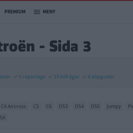
PREMIUM
MENY
troën - Sida 3
ester
✅
5 reportage
✅
33 bilfrågor
✅
6 köpguider
C4 Aircross
C5
C6
DS3
DS4
DS5
Jumpy
Pi
5X