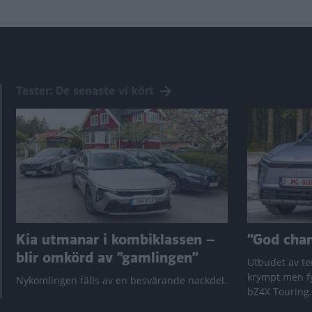
Tester: De senaste vi kört
Kia utmanar i kombiklassen –
”God chans
blir omkörd av ”gamlingen”
Utbudet av te
krympt men fy
Nykomlingen fälls av en besvärande nackdel.
bZ4X Touring.