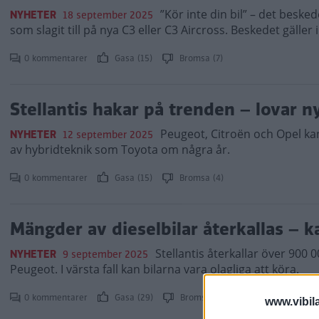
”Kör inte din bil” – det beske
NYHETER
18 september 2025
som slagit till på nya C3 eller C3 Aircross. Beskedet gäller
0 kommentarer
Gasa (15)
Bromsa (7)
Stellantis hakar på trenden – lovar n
Peugeot, Citroën och Opel ka
NYHETER
12 september 2025
av hybridteknik som Toyota om några år.
0 kommentarer
Gasa (15)
Bromsa (4)
Mängder av dieselbilar återkallas – k
Stellantis återkallar över 900 
NYHETER
9 september 2025
Peugeot. I värsta fall kan bilarna vara olagliga att köra.
0 kommentarer
Gasa (29)
Bromsa (19)
www.vibil