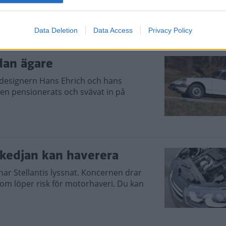
s krockkudden är åtgärdad.
Data Deletion
Data Access
Privacy Policy
ådan ägare
ridesignern Hans Ehrich och hans
ilen pensionerats och svävat in på
amkedjan kan haverera
 har Stellantis lyssnat. Koncernen drar
 som löper risk för motorhaveri. Du kan