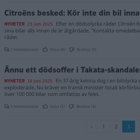
Citroëns besked: Kör inte din bil inn
Efter en dödsolycka råder Citroën b
NYHETER
23 juni 2025
sina bilar alls innan de är åtgärdade. ”Kontakta omedelbar
rådet.
2 kommentarer
Gasa (9)
Bromsa (5)
Ännu ett dödsoffer i Takata-skandale
En 37-årig kvinna dog i en bilolyck
NYHETER
18 juni 2025
exploderade. Nu kräver en fransk minister totalt körförbud
över 100 000 bilar som omfattas av felet.
4 kommentarer
Gasa (1)
Bromsa (4)
Paginering
Föregående
‹
Sida
1
Sida
2
Nuva
3
sida
sida