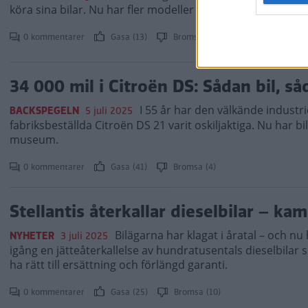
köra sina bilar. Nu har fler modeller fått ”körförbud” till
0 kommentarer
Gasa (13)
Bromsa (13)
34 000 mil i Citroën DS: Sådan bil, s
I 55 år har den välkände indust
BACKSPEGELN
5 juli 2025
fabriksbeställda Citroën DS 21 varit oskiljaktiga. Nu har b
museum.
0 kommentarer
Gasa (41)
Bromsa (4)
Stellantis återkallar dieselbilar – k
Bilägarna har klagat i åratal – och nu
NYHETER
3 juli 2025
igång en jätteåterkallelse av hundratusentals dieselbilar
ha rätt till ersättning och förlängd garanti.
0 kommentarer
Gasa (25)
Bromsa (10)