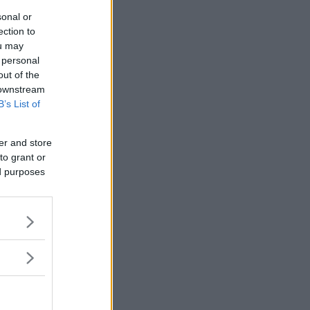
sonal or
ection to
ou may
 personal
out of the
 downstream
B’s List of
er and store
to grant or
ed purposes