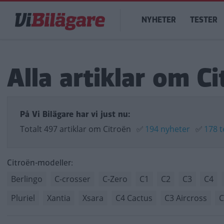
Hoppa
Main
till
NYHETER
TESTER
navigation
huvudinnehåll
Alla artiklar om Ci
På Vi Bilägare har vi just nu:
Totalt 497 artiklar om Citroën
✅
194 nyheter
✅
178 t
Citroën-modeller:
Berlingo
C-crosser
C-Zero
C1
C2
C3
C4
Pluriel
Xantia
Xsara
C4 Cactus
C3 Aircross
C