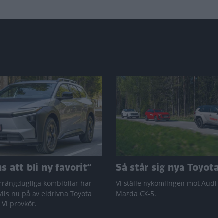
 att bli ny favorit”
Så står sig nya Toyot
rrängdugliga kombibilar har
Vi ställe nykomlingen mot Audi
lls nu på av eldrivna Toyota
Mazda CX-5.
 Vi provkör.