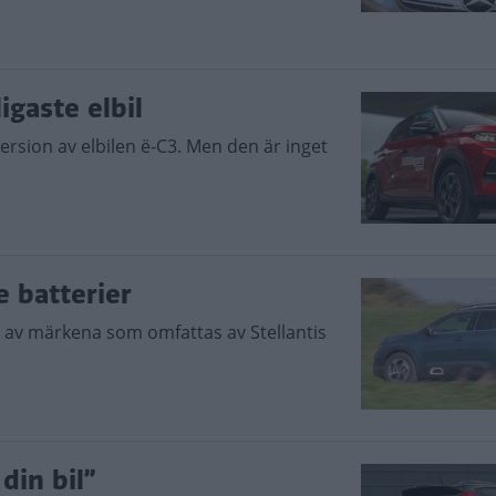
igaste elbil
version av elbilen ë-C3. Men den är inget
e batterier
 av märkena som omfattas av Stellantis
din bil”