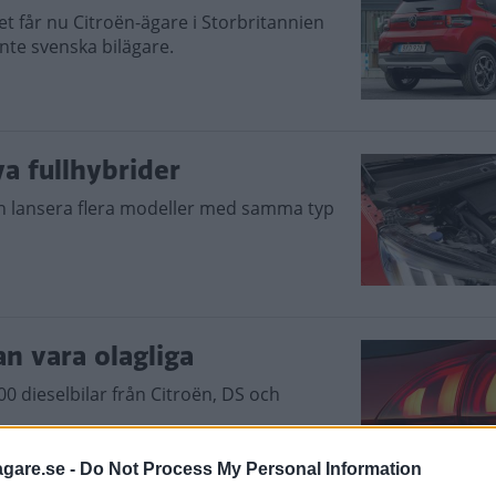
det får nu Citroën-ägare i Storbritannien
 inte svenska bilägare.
ya fullhybrider
n lansera flera modeller med samma typ
an vara olagliga
000 dieselbilar från Citroën, DS och
agare.se -
Do Not Process My Personal Information