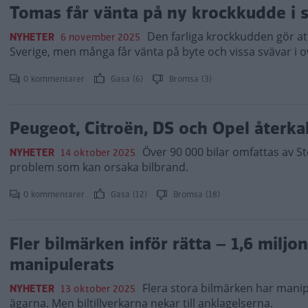
Tomas får vänta på ny krockkudde i s
Den farliga krockkudden gör att
NYHETER
6 november 2025
Sverige, men många får vänta på byte och vissa svävar i o
0 kommentarer
Gasa (6)
Bromsa (3)
Peugeot, Citroën, DS och Opel återkal
Över 90 000 bilar omfattas av Ste
NYHETER
14 oktober 2025
problem som kan orsaka bilbrand.
0 kommentarer
Gasa (12)
Bromsa (18)
Fler bilmärken inför rätta – 1,6 miljo
manipulerats
Flera stora bilmärken har manip
NYHETER
13 oktober 2025
ägarna. Men biltillverkarna nekar till anklagelserna.