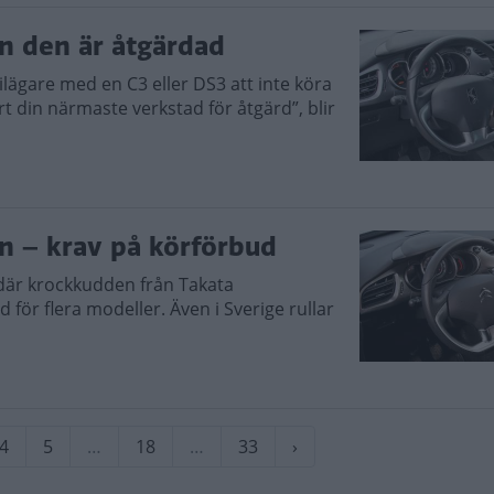
an den är åtgärdad
ilägare med en C3 eller DS3 att inte köra
t din närmaste verkstad för åtgärd”, blir
n – krav på körförbud
a där krockkudden från Takata
 för flera modeller. Även i Sverige rullar
rande
Sida
4
Sida
5
…
Sida
18
…
Sida
33
Nästa
›
sida