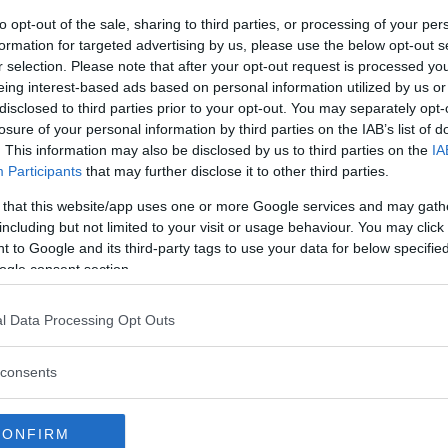
to opt-out of the sale, sharing to third parties, or processing of your per
r och Renault 5 (2025)
formation for targeted advertising by us, please use the below opt-out s
r selection. Please note that after your opt-out request is processed y
lbilar med rimligare prislapp – omkring
eing interest-based ads based on personal information utilized by us or
i de tre budgetelbilarna? Här ser du
disclosed to third parties prior to your opt-out. You may separately opt-
losure of your personal information by third parties on the IAB’s list of
. This information may also be disclosed by us to third parties on the
IA
Participants
that may further disclose it to other third parties.
 that this website/app uses one or more Google services and may gath
h Renault 5 (2025)
including but not limited to your visit or usage behaviour. You may click 
 to Google and its third-party tags to use your data for below specifi
ilarnas ankomst grumlas en smula när
ogle consent section.
 Men mungiporna vänder snart upp när
 till mer överkomligt pris.
l Data Processing Opt Outs
consents
r ”körförbud”
CONFIRM
sfarliga krockkuddar och ägarna ska inte