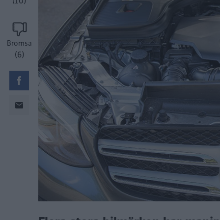
(10)
Bromsa
(6)