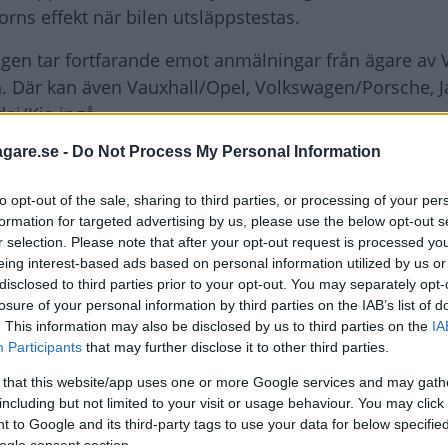
rns effekt när bilen utsläppstestas.
ngen tar fortfarande emot anmälningar från ägare av 
an. Där kan även Vauxhall/Opel, Volkswagen/Porsche, 
ai/Kia ingå.
agare.se -
Do Not Process My Personal Information
pel kan sänka motorns effekt när bi
to opt-out of the sale, sharing to third parties, or processing of your per
formation for targeted advertising by us, please use the below opt-out s
r selection. Please note that after your opt-out request is processed y
eing interest-based ads based on personal information utilized by us or
disclosed to third parties prior to your opt-out. You may separately opt-
losure of your personal information by third parties on the IAB’s list of
. This information may also be disclosed by us to third parties on the
IA
Participants
that may further disclose it to other third parties.
 that this website/app uses one or more Google services and may gath
including but not limited to your visit or usage behaviour. You may click 
 to Google and its third-party tags to use your data for below specifi
ogle consent section.