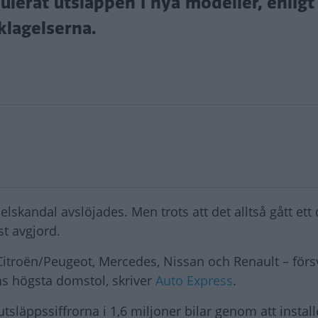
ulerat utsläppen i nya modeller, enligt
nklagelserna.
lskandal avslöjades. Men trots att det alltså gått et
t avgjord.
Citroën/Peugeot, Mercedes, Nissan och Renault – försv
ns högsta domstol, skriver
Auto Express
.
utsläppssiffrorna i 1,6 miljoner bilar genom att install