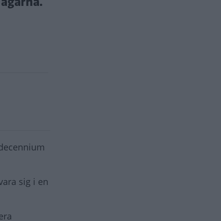
 ägarna.
t decennium
ara sig i en
era