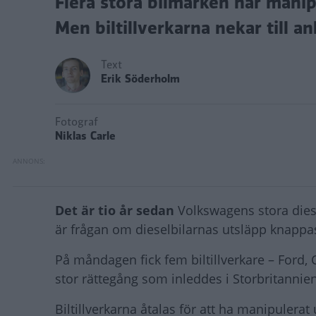
Flera stora bilmärken har manip
Men biltillverkarna nekar till a
Text
Erik Söderholm
Fotograf
Niklas Carle
Det är tio år sedan
Volkswagens stora diese
är frågan om dieselbilarnas utsläpp knappas
På måndagen fick fem biltillverkare – Ford, 
stor rättegång som inleddes i Storbritannie
Biltillverkarna åtalas för att ha manipulerat 