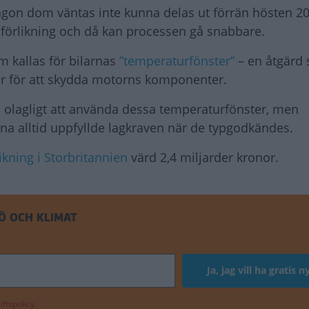
Någon dom väntas inte kunna delas ut förrän hösten 2
en förlikning och då kan processen gå snabbare.
m kallas för bilarnas
”temperaturfönster”
– en åtgärd
väder för att skydda motorns komponenter.
ra olagligt att använda dessa temperaturfönster, men
arna alltid uppfyllde lagkraven när de typgodkändes.
likning i Storbritannien
värd 2,4 miljarder kronor.
Ö OCH KLIMAT
ftspolicy.