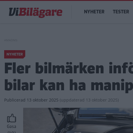
Hoppa
Main
till
NYHETER
TESTER
navigation
huvudinnehåll
NYHETER
Fler bilmärken infö
bilar kan ha manip
Publicerad
13 oktober 2025
(
uppdaterad
13 oktober 2025)
Gasa