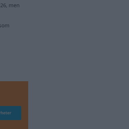
026, men
 som