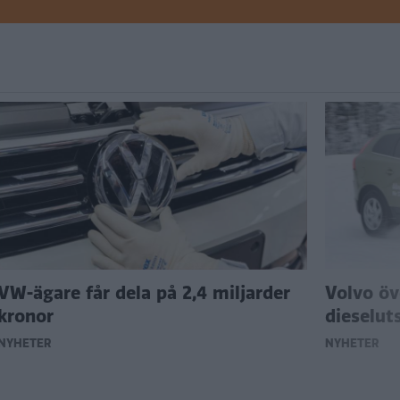
VW-ägare får dela på 2,4 miljarder
Volvo öv
kronor
dieselut
NYHETER
NYHETER