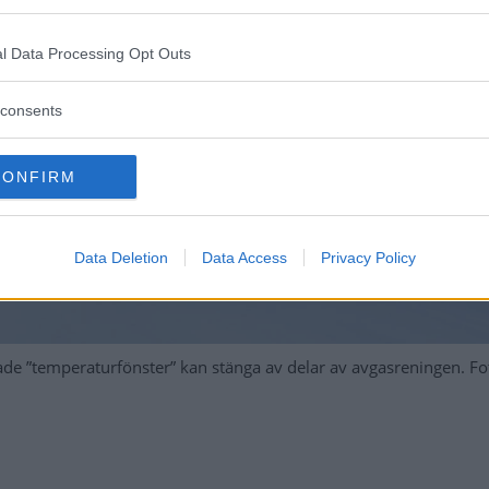
l Data Processing Opt Outs
consents
CONFIRM
Data Deletion
Data Access
Privacy Policy
llade ”temperaturfönster” kan stänga av delar av avgasreningen. F