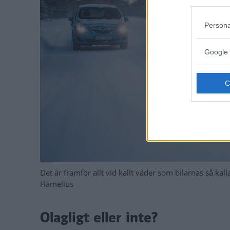
Persona
Google 
Det är framför allt vid kallt väder som bilarnas så ka
Hamelius
Olagligt eller inte?