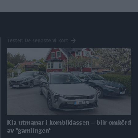
Tester: De senaste vi kört
Kia utmanar i kombiklassen – blir omkörd
av ”gamlingen”