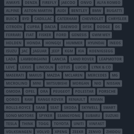
AIWAYS
DENZA
FIREFLY
JAECOO
ONVO
ALFA ROMEO
ALPINE
ASTON MARTIN
AUDI
BENTLEY
BMW
BUGATTI
BUICK
BYD
CADILLAC
CATERHAM
CHEVROLET
CHRYSLER
CITROËN
CUPRA
DACIA
DAEWOO
DFSK
DODGE
DS
FERRARI
FIAT
FISKER
FORD
GENESIS
GWM WEY
HOLDEN
HONDA
HONGQI
HUMMER
HYUNDAI
INEOS
ISUZU
JAC
JAGUAR
JEEP
KGM
KIA
KOENIGSEGG
LADA
LAMBORGHINI
LANCIA
LAND ROVER
LEAPMOTOR
LEVC
LEXUS
LINCOLN
LOTUS
LUCID
LYNK & CO
MASERATI
MAXUS
MAZDA
MCLAREN
MERCEDES
MG
MICROLINO
MINI
MITSUBISHI
MORGAN
NIO
NISSAN
OMODA
OPEL
ORA
PEUGEOT
POLESTAR
PORSCHE
QOROS
RAM
RANGE ROVER
RENAULT
RIVIAN
ROLLS-ROYCE
SAAB
SEAT
SKODA
SKYWELL
SMART
SONO MOTORS
SPYKER
SSANGYONG
SUBARU
SUZUKI
TESLA
THINK
TOGG
TOYOTA
UNITI
VINFAST
VOLKSWAGEN
VOLVO
XPENG
ZEEKR
ZENVO
ZHIDOU