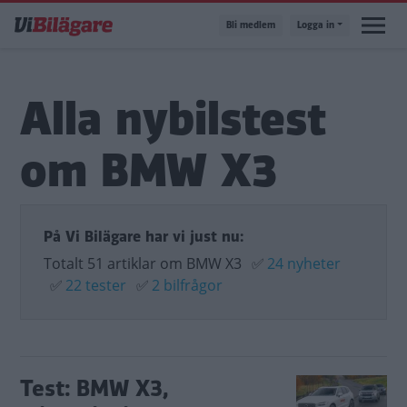
Hoppa
Bli medlem
Logga in
till
huvudinnehåll
Alla nybilstest
om BMW X3
På Vi Bilägare har vi just nu:
Totalt 51 artiklar om BMW X3
✅
24 nyheter
✅
22 tester
✅
2 bilfrågor
Test: BMW X3,