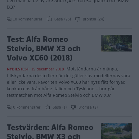
den matcha de dyrare Audi Q4 e-tron 50 quattro och BMW
iX3?
10 kommentarer
Gasa (25)
Bromsa (24)
Test: Alfa Romeo
Stelvio, BMW X3 och
Volvo XC60 (2018)
Motståndarna är många,
NYBILSTEST
15 december 2018
tillskyndarna desto fler när det gäller suv-modellernas vara
eller icke vara. Favoriten Volvo XC60 har nyss fått förnyad
konkurrens från både Italien och Tyskland – hur går
testmatchen mot Alfa Romeo Stelvio och BMW X3?
0 kommentarer
Gasa (1)
Bromsa (2)
Testvärden: Alfa Romeo
Stelvio, BMW X3 och