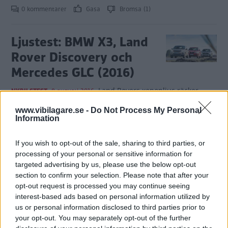
0 kommentarer
Gasa
Bromsa (1)
Ljustest: BMW X3, Land
Rover Discovery och
Mercedes GLC (2016)
Land Rovers xenonljus räcker
NYBILSTEST
8 augusti 2016
aningen kort och Mercedes har en hög bländningsrisk med
www.vibilagare.se -
Do Not Process My Personal
halvljuset. Bara BMW är mer eller mindre felfritt. Läs mer i
Information
Vi Bilägares ljustest.
0 kommentarer
Gasa (5)
Bromsa (4)
If you wish to opt-out of the sale, sharing to third parties, or
processing of your personal or sensitive information for
targeted advertising by us, please use the below opt-out
Test: BMW X3, Land
section to confirm your selection. Please note that after your
opt-out request is processed you may continue seeing
Rover Discovery och
interest-based ads based on personal information utilized by
Mercedes GLC (2016)
us or personal information disclosed to third parties prior to
your opt-out. You may separately opt-out of the further
De utgör gräddan av marknadens
NYBILSTEST
8 augusti 2016