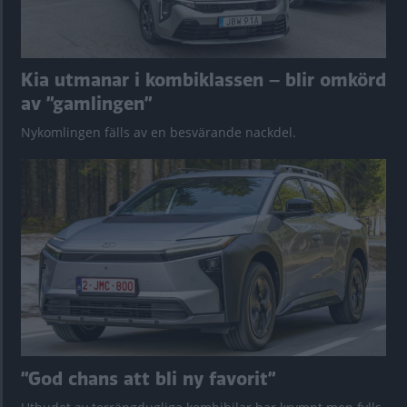
Kia utmanar i kombiklassen – blir omkörd
av ”gamlingen”
Nykomlingen fälls av en besvärande nackdel.
”God chans att bli ny favorit”