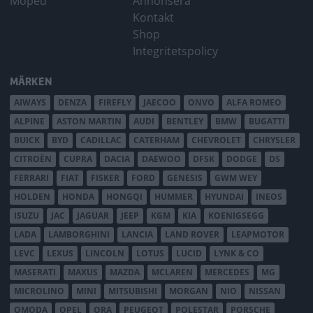
Moped
Annonsera
Kontakt
Shop
Integritetspolicy
MÄRKEN
AIWAYS
DENZA
FIREFLY
JAECOO
ONVO
ALFA ROMEO
ALPINE
ASTON MARTIN
AUDI
BENTLEY
BMW
BUGATTI
BUICK
BYD
CADILLAC
CATERHAM
CHEVROLET
CHRYSLER
CITROËN
CUPRA
DACIA
DAEWOO
DFSK
DODGE
DS
FERRARI
FIAT
FISKER
FORD
GENESIS
GWM WEY
HOLDEN
HONDA
HONGQI
HUMMER
HYUNDAI
INEOS
ISUZU
JAC
JAGUAR
JEEP
KGM
KIA
KOENIGSEGG
LADA
LAMBORGHINI
LANCIA
LAND ROVER
LEAPMOTOR
LEVC
LEXUS
LINCOLN
LOTUS
LUCID
LYNK & CO
MASERATI
MAXUS
MAZDA
MCLAREN
MERCEDES
MG
MICROLINO
MINI
MITSUBISHI
MORGAN
NIO
NISSAN
OMODA
OPEL
ORA
PEUGEOT
POLESTAR
PORSCHE