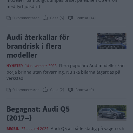
modeller. Samtidigt dumpas priset på elbilen Q6 e-tron
med fyrhjulsdrift.
0 kommentarer
Gasa (5)
Bromsa (14)
Audi återkallar för
brandrisk i flera
modeller
Flera populära Audimodeller kan
NYHETER
14 november 2025
börja brinna utan förvarning. Nu ska bilarna åtgärdas på
verkstad.
0 kommentarer
Gasa (2)
Bromsa (9)
Begagnat: Audi Q5
(2017–)
Audi Q5 är både stadig på vägen och
BEGBIL
27 augusti 2025