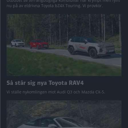
Utbudet av terrängdugliga kombibilar har krympt men fylls
nu på av eldrivna Toyota bZ4X Touring. Vi provkör.
Så står sig nya Toyota RAV4
Vi ställe nykomlingen mot Audi Q3 och Mazda CX-5.