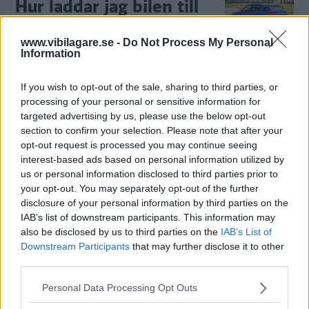
Hur laddar jag bilen till
bara 80 procent?
www.vibilagare.se -
Do Not Process My Personal
Vi Bilägare svarar.
BILFRÅGAN
13 mars 2023
Information
11 kommentarer
Gasa (4)
Bromsa (4)
If you wish to opt-out of the sale, sharing to third parties, or
processing of your personal or sensitive information for
targeted advertising by us, please use the below opt-out
Test: Audi Q5 Sportback,
section to confirm your selection. Please note that after your
BMW 5-serie och
opt-out request is processed you may continue seeing
Citroën C5 X (2022)
interest-based ads based on personal information utilized by
us or personal information disclosed to third parties prior to
your opt-out. You may separately opt-out of the further
Suvarna har raserat
NYBILSTEST
19 september 2022
disclosure of your personal information by third parties on the
försäljningen av kombibilar. Ett märke som tidigt skrev
IAB’s list of downstream participants. This information may
kombins dödsruna var Citroën. Nu stavas kombins framtid
also be disclosed by us to third parties on the
IAB’s List of
med X – som i C5 X. Det franska flaggskeppet möter suven
Downstream Participants
that may further disclose it to other
Audi Q5 Sportback och kombin BMW 5-serie Touring.
third parties.
1 kommentarer
Gasa (46)
Bromsa (27)
Please note that this website/app uses one or more Google
Personal Data Processing Opt Outs
services and may gather and store information including but