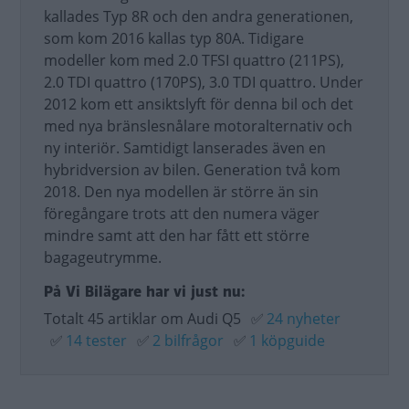
kallades Typ 8R och den andra generationen,
som kom 2016 kallas typ 80A. Tidigare
modeller kom med 2.0 TFSI quattro (211PS),
2.0 TDI quattro (170PS), 3.0 TDI quattro. Under
2012 kom ett ansiktslyft för denna bil och det
med nya bränslesnålare motoralternativ och
ny interiör. Samtidigt lanserades även en
hybridversion av bilen. Generation två kom
2018. Den nya modellen är större än sin
föregångare trots att den numera väger
mindre samt att den har fått ett större
bagageutrymme.
På Vi Bilägare har vi just nu:
Totalt 45 artiklar om Audi Q5
✅
24 nyheter
✅
14 tester
✅
2 bilfrågor
✅
1 köpguide