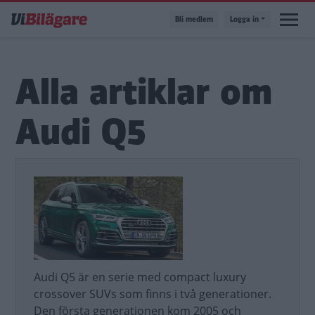
Hoppa
Bli medlem
Logga in
till
huvudinnehåll
Alla artiklar om
Audi Q5
Audi Q5 är en serie med compact luxury
crossover SUVs som finns i två generationer.
Den första generationen kom 2005 och