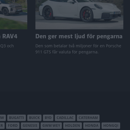
a RAV4
Den ger mest ljud för pengarna
 Q3 och
Den som betalar två miljoner för en Porsche
911 GTS får valuta för pengarna.
MW
BUGATTI
BUICK
BYD
CADILLAC
CATERHAM
ER
FORD
GENESIS
GWM WEY
HOLDEN
HONDA
HONGQI