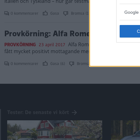
Italien och Tyskland – hur går testmatchen mot Alfa Rom
Google 
0 kommentarer
Gasa
Bromsa (1)
Provkörning: Alfa Romeo Stelvio (201
Alfa Romeo vill in på den lukr
PROVKÖRNING
23 april 2017
fått mycket positivt mottagande men en större och tyngre
0 kommentarer
Gasa (6)
Bromsa (8)
Tester: De senaste vi kört