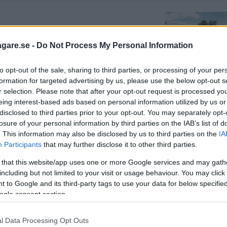
s mer i Vi Bilägares rosttest.
agare.se -
Do Not Process My Personal Information
to opt-out of the sale, sharing to third parties, or processing of your per
formation for targeted advertising by us, please use the below opt-out s
r selection. Please note that after your opt-out request is processed y
, Volvo XC60 (2018)
eing interest-based ads based on personal information utilized by us or
disclosed to third parties prior to your opt-out. You may separately opt-
ls med i helljusmatchen, utan får lågt
losure of your personal information by third parties on the IAB’s list of
. This information may also be disclosed by us to third parties on the
IA
Participants
that may further disclose it to other third parties.
 that this website/app uses one or more Google services and may gath
including but not limited to your visit or usage behaviour. You may click 
 to Google and its third-party tags to use your data for below specifi
olvo XC60 (2018)
ogle consent section.
skyndarna desto fler när det gäller suv-
r nyss fått förnyad konkurrens från både
l Data Processing Opt Outs