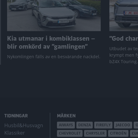
Kia utmanar i kombiklassen –
”God chans
blir omkörd av ”gamlingen”
Utbudet av te
krympt men fy
Nykomlingen fälls av en besvärande nackdel.
bZ4X Touring.
TIDNINGAR
MÄRKEN
Husbil&Husvagn
AIWAYS
DENZA
FIREFLY
JAECOO
Klassiker
CHEVROLET
CHRYSLER
CITROËN
CU