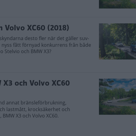
h Volvo XC60 (2018)
kyndarna desto fler när det gäller suv-
r nyss fått förnyad konkurrens från både
eo Stelvio och BMW X3?
W X3 och Volvo XC60
nd annat bränsleförbrukning,
ch lastmått, krocksäkerhet och
vio, BMW X3 och Volvo XC60.