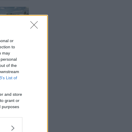
sonal or
ection to
ou may
 personal
out of the
 downstream
B’s List of
er and store
to grant or
ed purposes