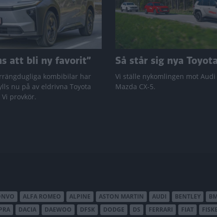
 att bli ny favorit”
Så står sig nya Toyot
rrängdugliga kombibilar har
Vi ställe nykomlingen mot Audi
lls nu på av eldrivna Toyota
Mazda CX-5.
 Vi provkör.
ONVO
ALFA ROMEO
ALPINE
ASTON MARTIN
AUDI
BENTLEY
B
PRA
DACIA
DAEWOO
DFSK
DODGE
DS
FERRARI
FIAT
FISK