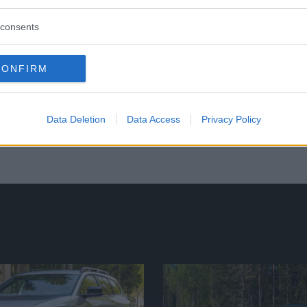
eo Stelvio och BMW X3?
consents
7)
CONFIRM
ativa suv-marknaden. Sedanen Giulia har
 suv-kostym förtar en del av körglädjen.
Data Deletion
Data Access
Privacy Policy