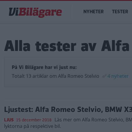
Hoppa
Main
till
NYHETER
TESTER
navigation
huvudinnehåll
Alla tester av Alf
På Vi Bilägare har vi just nu:
Totalt 13 artiklar om Alfa Romeo Stelvio
✅
4 nyheter
Ljustest: Alfa Romeo Stelvio, BMW X
Läs mer om Alfa Romeo Stelvio, BMW
LJUS
15 december 2018
lyktorna på respektive bil.