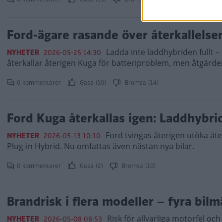
Ford-ägare rasande över återkallelse
Ladda inte laddhybriden fullt –
NYHETER
2026-05-25 14:30
återkallar återigen Kuga för batteri­problem, men åtgärden
0 kommentarer
Gasa (10)
Bromsa (14)
Ford Kuga återkallas igen: Laddhybri
Ford tvingas återigen utöka å
NYHETER
2026-05-13 10:10
Plug-in Hybrid. Nu omfattas även nästan nya bilar.
0 kommentarer
Gasa (2)
Bromsa (10)
Brandrisk i flera modeller – fyra bilm
Risk för allvarliga motorfel och
NYHETER
2026-05-08 08:53