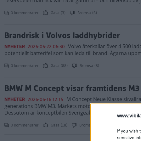
reservdelen han fick var 15 år gammal – och tillverkad av 
0 kommentarer
Gasa (3)
Bromsa (6)
Brandrisk i Volvos laddhybrider
Volvo återkallar över 4 500 lad
NYHETER
2026-06-22 06:30
potentiellt batterifel som kan leda till brand. Ägarna uppm
0 kommentarer
Gasa (88)
Bromsa (8)
BMW M Concept visar framtidens M3
M Concept Neue Klasse skvallra
NYHETER
2026-06-16 12:15
generations BMW M3. Märkets motorsportdivision lovar n
Dessutom är konceptbilen Sverigeaktuell i sommar!
www.vibil
0 kommentarer
Gasa (18)
Bromsa (40)
If you wish 
sensitive in