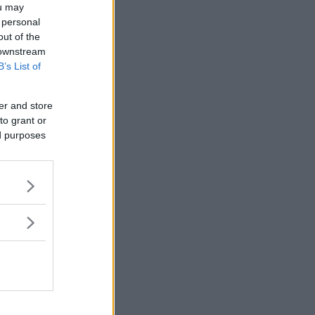
ou may
 personal
out of the
 downstream
B’s List of
er and store
to grant or
ed purposes