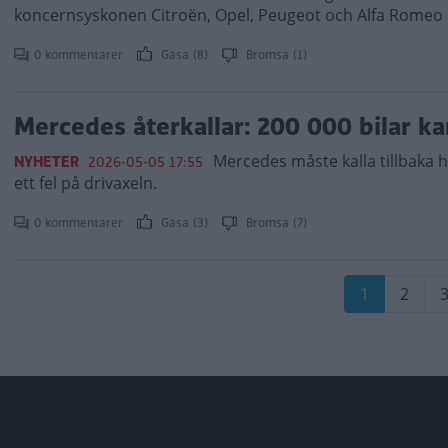
koncernsyskonen Citroën, Opel, Peugeot och Alfa Romeo b
0 kommentarer
Gasa (8)
Bromsa (1)
Mercedes återkallar: 200 000 bilar k
Mercedes måste kalla tillbaka h
NYHETER
2026-05-05 17:55
ett fel på drivaxeln.
0 kommentarer
Gasa (3)
Bromsa (7)
Paginering
Nuvarande
1
Sida
2
S
sida