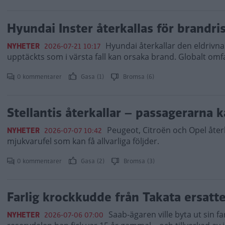
Hyundai Inster återkallas för brandri
Hyundai återkallar den eldrivna 
NYHETER
2026-07-21 10:17
upptäckts som i värsta fall kan orsaka brand. Globalt omfa
0 kommentarer
Gasa (1)
Bromsa (6)
Stellantis återkallar – passagerarna k
Peugeot, Citroën och Opel återk
NYHETER
2026-07-07 10:42
mjukvarufel som kan få allvarliga följder.
0 kommentarer
Gasa (2)
Bromsa (3)
Farlig krockkudde från Takata ersatte
Saab-ägaren ville byta ut sin f
NYHETER
2026-07-06 07:00