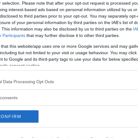
appa uppkopplingen
r selection. Please note that after your opt-out request is processed y
eing interest-based ads based on personal information utilized by us or
bilar efter att ha upptäckt problem med
disclosed to third parties prior to your opt-out. You may separately opt-
losure of your personal information by third parties on the IAB’s list of
. This information may also be disclosed by us to third parties on the
IA
Participants
that may further disclose it to other third parties.
 that this website/app uses one or more Google services and may gath
including but not limited to your visit or usage behaviour. You may click 
lossna under färd
 to Google and its third-party tags to use your data for below specifi
ogle consent section.
 efter att ett allvarligt monteringsfel
l Data Processing Opt Outs
consents
 elstötar
CONFIRM
i strömförande och ge ifrån sig