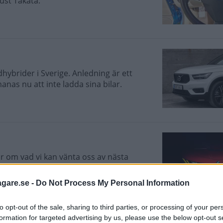
just Takata.
dhybrider i Sverige. Anledning är ett
anas nu att inte ladda sina bilar.
r om vad vi kan vänta oss av nästa
ågot radikalt på motorfronten.
agare.se -
Do Not Process My Personal Information
to opt-out of the sale, sharing to third parties, or processing of your per
formation for targeted advertising by us, please use the below opt-out s