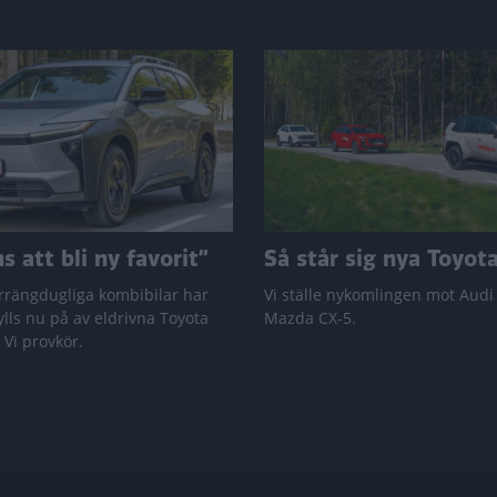
 att bli ny favorit”
Så står sig nya Toyot
rrängdugliga kombibilar har
Vi ställe nykomlingen mot Audi
lls nu på av eldrivna Toyota
Mazda CX-5.
 Vi provkör.