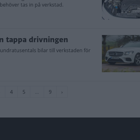
ehöver tas in på verkstad.
an tappa drivningen
undratusentals bilar till verkstaden för
ida
3
Sida
4
Sida
5
…
Sida
9
Nästa
›
sida