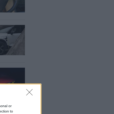
sonal or
ection to