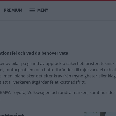
PREMIUM
MENY
ationsfel och vad du behöver veta
ser av bilar på grund av upptäckta säkerhetsbrister, tekniska
fel, motorproblem och batteribränder till mjukvarufel och a
lva, men ibland sker det efter krav från myndigheter eller kla
 att tillverkaren åtgärdar felet kostnadsfritt.
lvo, BMW, Toyota, Volkswagen och andra märken, samt hur de
.