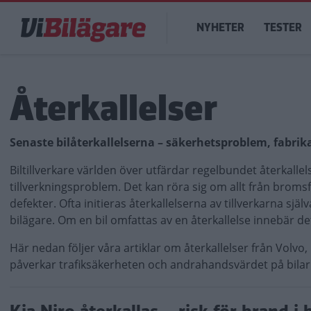
Hoppa
Main
till
NYHETER
TESTER
navigation
huvudinnehåll
Återkallelser
Senaste bilåterkallelserna – säkerhetsproblem, fabrik
Biltillverkare världen över utfärdar regelbundet återkallel
tillverkningsproblem. Det kan röra sig om allt från broms
defekter. Ofta initieras återkallelserna av tillverkarna sjä
bilägare. Om en bil omfattas av en återkallelse innebär det
Här nedan följer våra artiklar om återkallelser från Vo
påverkar trafiksäkerheten och andrahandsvärdet på bilar