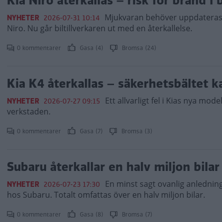
Kia Niro återkallas – risk för brand i 
Mjukvaran behöver uppdateras i
NYHETER
2026-07-31 10:14
Niro. Nu går biltillverkaren ut med en återkallelse.
0 kommentarer
Gasa (4)
Bromsa (24)
Kia K4 återkallas – säkerhetsbältet k
Ett allvarligt fel i Kias nya model
NYHETER
2026-07-27 09:15
verkstaden.
0 kommentarer
Gasa (7)
Bromsa (3)
Subaru återkallar en halv miljon bilar 
En minst sagt ovanlig anledning 
NYHETER
2026-07-23 17:30
hos Subaru. Totalt omfattas över en halv miljon bilar.
0 kommentarer
Gasa (8)
Bromsa (7)