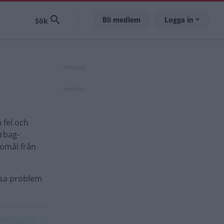
Bli medlem
Logga in
 fel och
irbag-
gomål från
ssa problem