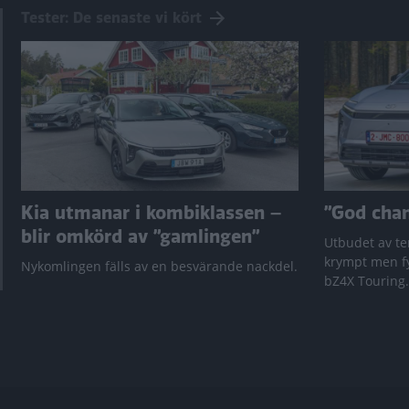
Tester: De senaste vi kört
Kia utmanar i kombiklassen –
”God chans
blir omkörd av ”gamlingen”
Utbudet av te
krympt men fy
Nykomlingen fälls av en besvärande nackdel.
bZ4X Touring.