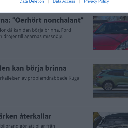
Data Deletion
Data Access
Privacy Policy
rna: ”Oerhört nonchalant”
 för då kan den börja brinna. Ford
 dröjer till ägarnas missnöje.
den kan börja brinna
terkallelsen av problemdrabbade Kuga
ärken återkallar
 bilbrand gör att bilar från