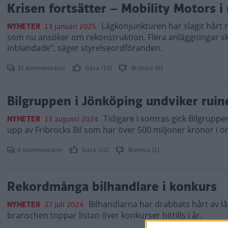
Krisen fortsätter – Mobility Motors i
Lågkonjunkturen har slagit hårt 
NYHETER
13 januari 2025
som nu ansöker om rekonstruktion. Flera anläggningar ska 
inblandade”, säger styrelseordföranden.
31 kommentarer
Gasa (10)
Bromsa (6)
Bilgruppen i Jönköping undviker ruin
Tidigare i somras gick Bilgruppe
NYHETER
13 augusti 2024
upp av Fribrocks Bil som har över 500 miljoner kronor i o
0 kommentarer
Gasa (10)
Bromsa (1)
Rekordmånga bilhandlare i konkurs
Bilhandlarna har drabbats hårt av lå
NYHETER
27 juli 2024
branschen toppar listan över konkurser hittills i år.