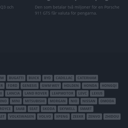
 Q3 och
Den som betalar två miljoner för en Porsche
911 GTS får valuta för pengarna.
MW
BUGATTI
BUICK
BYD
CADILLAC
CATERHAM
ER
FORD
GENESIS
GWM WEY
HOLDEN
HONDA
HONGQI
I
LANCIA
LAND ROVER
LEAPMOTOR
LEVC
LEXUS
INO
MINI
MITSUBISHI
MORGAN
NIO
NISSAN
OMODA
-ROYCE
SAAB
SEAT
SKODA
SKYWELL
SMART
AST
VOLKSWAGEN
VOLVO
XPENG
ZEEKR
ZENVO
ZHIDOU