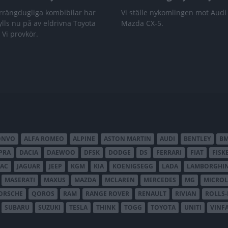
rrängdugliga kombibilar har
Vi ställe nykomlingen mot Audi
lls nu på av eldrivna Toyota
Mazda CX-5.
 Vi provkör.
ONVO
ALFA ROMEO
ALPINE
ASTON MARTIN
AUDI
BENTLEY
B
PRA
DACIA
DAEWOO
DFSK
DODGE
DS
FERRARI
FIAT
FISK
JAC
JAGUAR
JEEP
KGM
KIA
KOENIGSEGG
LADA
LAMBORGHIN
MASERATI
MAXUS
MAZDA
MCLAREN
MERCEDES
MG
MICROL
ORSCHE
QOROS
RAM
RANGE ROVER
RENAULT
RIVIAN
ROLLS
SUBARU
SUZUKI
TESLA
THINK
TOGG
TOYOTA
UNITI
VINF