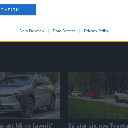
in bilar som ingen ville ha. Efter en
CONFIRM
Data Deletion
Data Access
Privacy Policy
 att bli ny favorit”
Så står sig nya Toyot