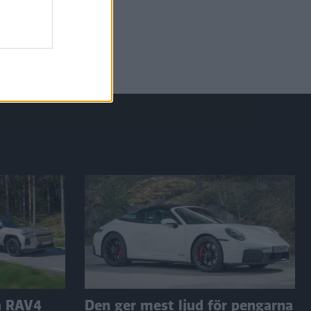
a RAV4
Den ger mest ljud för pengarna