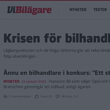
Hoppa
Main
till
NYHETER
TESTER
navigation
huvudinnehåll
Krisen för bilhand
Lågkonjunkturen och de höga räntorna gör att rekordmån
följa utvecklingen.
Ännu en bilhandlare i konkurs: ”Ett s
Hansson Bil som säljer Opel och
NYHETER
15 januari 2025
Branschen genomgår ett stålbad, enligt ägaren.
17 kommentarer
Gasa (9)
Bromsa (11)