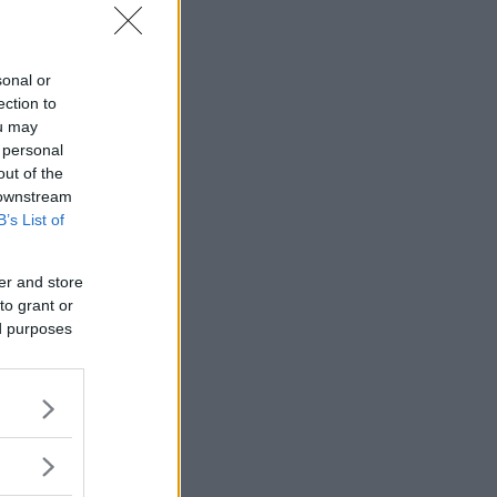
sonal or
ection to
ou may
 personal
out of the
 downstream
B’s List of
er and store
to grant or
ed purposes