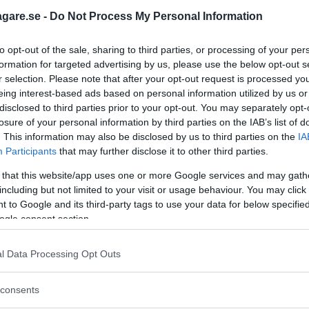
agare.se -
Do Not Process My Personal Information
to opt-out of the sale, sharing to third parties, or processing of your per
tel har nått sitt slut”
formation for targeted advertising by us, please use the below opt-out s
r selection. Please note that after your opt-out request is processed y
 Abarth, Fiat, Alfa Romeo, Jeep,
eing interest-based ads based on personal information utilized by us or
nkurs.
disclosed to third parties prior to your opt-out. You may separately opt-
losure of your personal information by third parties on the IAB’s list of
. This information may also be disclosed by us to third parties on the
IA
Participants
that may further disclose it to other third parties.
troën i konkurs
 that this website/app uses one or more Google services and may gath
including but not limited to your visit or usage behaviour. You may click 
olm har ansökt om konkurs, uppger
 to Google and its third-party tags to use your data for below specifi
ogle consent section.
l Data Processing Opt Outs
ri: "Nu är det nog"
consents