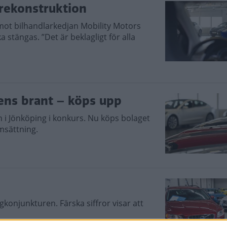
 rekonstruktion
mot bilhandlarkedjan Mobility Motors
stängas. ”Det är beklagligt för alla
ens brant – köps upp
n i Jönköping i konkurs. Nu köps bolaget
msättning.
gkonjunkturen. Färska siffror visar att