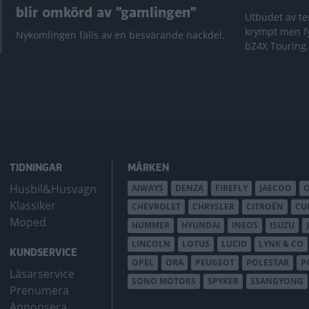
blir omkörd av ”gamlingen”
Utbudet av te
krympt men fy
Nykomlingen fälls av en besvärande nackdel.
bZ4X Touring.
TIDNINGAR
MÄRKEN
Husbil&Husvagn
AIWAYS
DENZA
FIREFLY
JAECOO
Klassiker
CHEVROLET
CHRYSLER
CITROËN
CU
Moped
HUMMER
HYUNDAI
INEOS
ISUZU
LINCOLN
LOTUS
LUCID
LYNK & CO
KUNDSERVICE
OPEL
ORA
PEUGEOT
POLESTAR
P
Läsarservice
SONO MOTORS
SPYKER
SSANGYONG
Prenumera
Annonsera