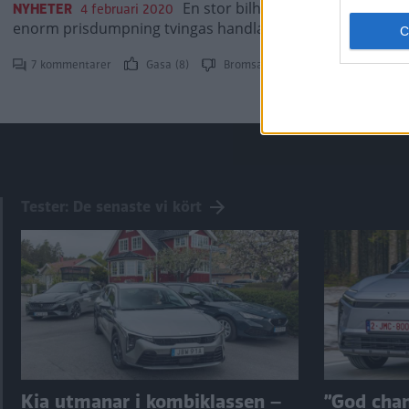
En stor bilhandlare i Norge köpte 
NYHETER
4 februari 2020
enorm prisdumpning tvingas handlaren nu i konkurs.
7 kommentarer
Gasa (8)
Bromsa (16)
Tester: De senaste vi kört
Kia utmanar i kombiklassen –
”God chans