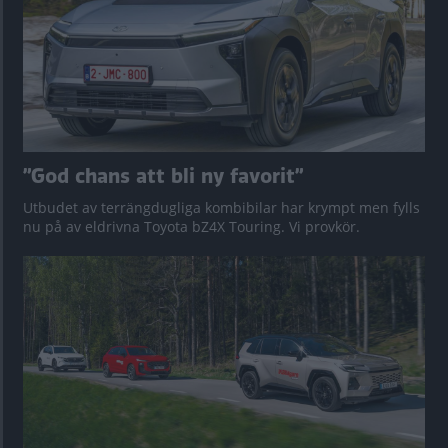
”God chans att bli ny favorit”
Utbudet av terrängdugliga kombibilar har krympt men fylls
nu på av eldrivna Toyota bZ4X Touring. Vi provkör.