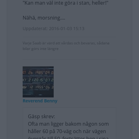
"Kan man väl inte göra i stan, heller!"
Nähä, morsning....
Uppdaterat: 2016-01-03 15:13
Varje Saab är värd att vårdas och bevaras, sådana
bilar görs inte längre
Reverend Benny
Gäsp skrev:
Ofta man ligger bakom någon som
håller 60 på 70-väg och när vägen
övergår till 50, fortsätter hen i sina