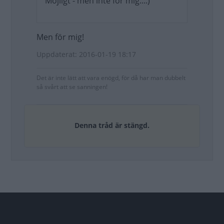
Möjligt - men inte för mig...:)
Men för mig!
Uppdaterat: 2016-01-19 18:17
Det är inte lätt att vara enögd, för då har man dubbelt
så svårt att se sanningen!
Denna tråd är stängd.