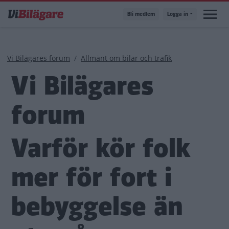
Hoppa
Bli medlem
Logga in
till
huvudinnehåll
Länkstig
Vi Bilägares forum
Allmänt om bilar och trafik
Vi Bilägares
forum
Varför kör folk
mer för fort i
bebyggelse än