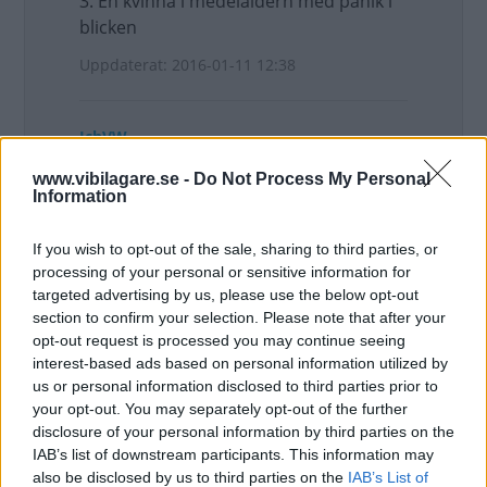
3. En kvinna i medelåldern med panik i
blicken
Uppdaterat: 2016-01-11 12:38
IchVW
Intressant topic!
www.vibilagare.se -
Do Not Process My Personal
Information
Jag vill anknyta till det som Hackenbush
skrev här. Nämligen att en del håller
If you wish to opt-out of the sale, sharing to third parties, or
samma hastighet hela tiden, oavsett
processing of your personal or sensitive information for
vad hastighetsbegränsingarna säger.
targeted advertising by us, please use the below opt-out
section to confirm your selection. Please note that after your
Jag körde om typ 5 bilar på motorvägen
opt-out request is processed you may continue seeing
före bron. Men sen på bron så sänktes
interest-based ads based on personal information utilized by
hastigeten betydligt och jag saktade
us or personal information disclosed to third parties prior to
ner. Då körde alla de bilar jag dragit om
your opt-out. You may separately opt-out of the further
före bron förbi mig. Efter bron höjdes
disclosure of your personal information by third parties on the
hastigheten till normal hastighet igen
IAB’s list of downstream participants. This information may
och då drog jag om samtliga bilar igen.
also be disclosed by us to third parties on the
IAB’s List of