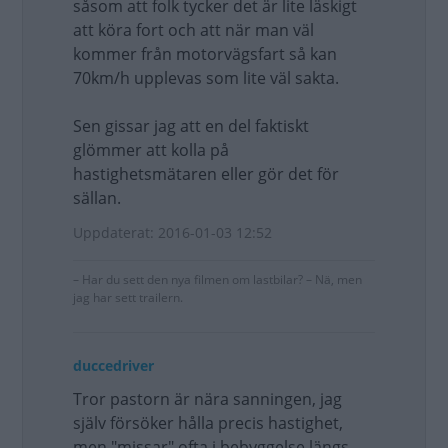
såsom att folk tycker det är lite läskigt
att köra fort och att när man väl
kommer från motorvägsfart så kan
70km/h upplevas som lite väl sakta.
Sen gissar jag att en del faktiskt
glömmer att kolla på
hastighetsmätaren eller gör det för
sällan.
Uppdaterat: 2016-01-03 12:52
– Har du sett den nya filmen om lastbilar? – Nä, men
jag har sett trailern.
duccedriver
Tror pastorn är nära sanningen, jag
själv försöker hålla precis hastighet,
men "missar" ofta i bebyggelse längs