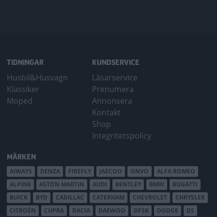
TIDNINGAR
KUNDSERVICE
Husbil&Husvagn
Läsarservice
Klassiker
Prenumera
Moped
Annonsera
Kontakt
Shop
Integritetspolicy
MÄRKEN
AIWAYS
DENZA
FIREFLY
JAECOO
ONVO
ALFA ROMEO
ALPINE
ASTON MARTIN
AUDI
BENTLEY
BMW
BUGATTI
BUICK
BYD
CADILLAC
CATERHAM
CHEVROLET
CHRYSLER
CITROËN
CUPRA
DACIA
DAEWOO
DFSK
DODGE
DS