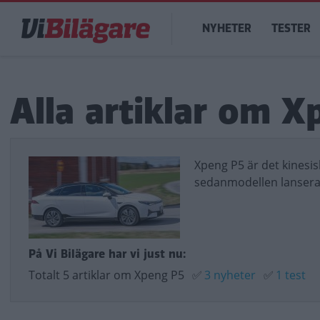
Hoppa
Main
till
NYHETER
TESTER
navigation
huvudinnehåll
Alla artiklar om 
Xpeng P5 är det kinesis
sedanmodellen lansera
På Vi Bilägare har vi just nu:
Totalt 5 artiklar om Xpeng P5
✅
3 nyheter
✅
1 test