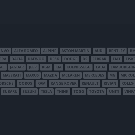
ONVO
ALFA ROMEO
ALPINE
ASTON MARTIN
AUDI
BENTLEY
B
PRA
DACIA
DAEWOO
DFSK
DODGE
DS
FERRARI
FIAT
FISK
JAC
JAGUAR
JEEP
KGM
KIA
KOENIGSEGG
LADA
LAMBORGHIN
MASERATI
MAXUS
MAZDA
MCLAREN
MERCEDES
MG
MICROL
ORSCHE
QOROS
RAM
RANGE ROVER
RENAULT
RIVIAN
ROLLS
SUBARU
SUZUKI
TESLA
THINK
TOGG
TOYOTA
UNITI
VINF