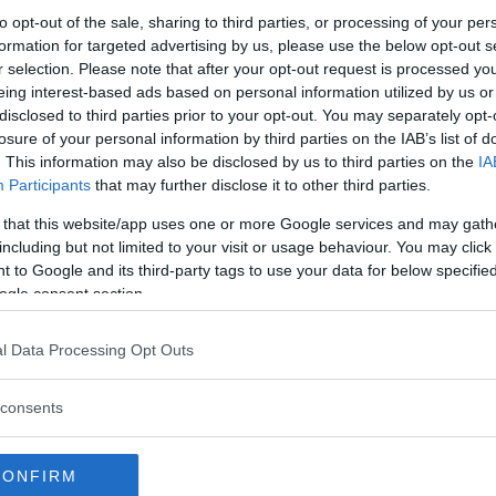
sk elbil från okänt märke. Xpeng P5 har
to opt-out of the sale, sharing to third parties, or processing of your per
el som talar emot.
formation for targeted advertising by us, please use the below opt-out s
r selection. Please note that after your opt-out request is processed y
eing interest-based ads based on personal information utilized by us or
disclosed to third parties prior to your opt-out. You may separately opt-
losure of your personal information by third parties on the IAB’s list of
 kostar elbilen
. This information may also be disclosed by us to third parties on the
IA
Participants
that may further disclose it to other third parties.
märke på den svenska marknaden. Nu är
 that this website/app uses one or more Google services and may gath
including but not limited to your visit or usage behaviour. You may click 
 to Google and its third-party tags to use your data for below specifi
ogle consent section.
aksätesbio
l Data Processing Opt Outs
lanserar en ny elbil som även ska säljas
consents
CONFIRM