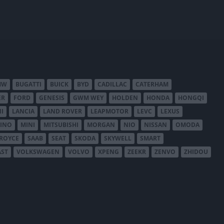
MW
BUGATTI
BUICK
BYD
CADILLAC
CATERHAM
ER
FORD
GENESIS
GWM WEY
HOLDEN
HONDA
HONGQI
I
LANCIA
LAND ROVER
LEAPMOTOR
LEVC
LEXUS
INO
MINI
MITSUBISHI
MORGAN
NIO
NISSAN
OMODA
-ROYCE
SAAB
SEAT
SKODA
SKYWELL
SMART
AST
VOLKSWAGEN
VOLVO
XPENG
ZEEKR
ZENVO
ZHIDOU