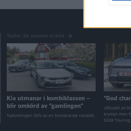
Tester: De senaste vi kört
Kia utmanar i kombiklassen –
”God chans
blir omkörd av ”gamlingen”
Utbudet av te
krympt men fy
Nykomlingen fälls av en besvärande nackdel.
bZ4X Touring.