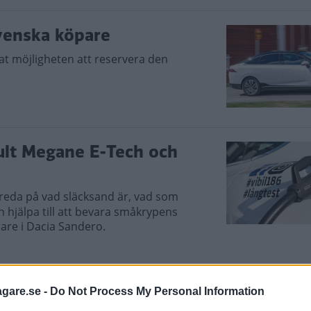
venska köpare
at möjligheten att reservera den
ult Megane E-Tech och
u reda på vad släcksand är, vad som
an hjälpa till att bevara småkrypens
re i Dacia Sandero.
agare.se -
Do Not Process My Personal Information