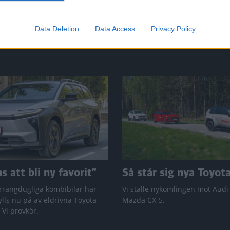
Data Deletion
Data Access
Privacy Policy
 att bli ny favorit”
Så står sig nya Toyot
rrängdugliga kombibilar har
Vi ställe nykomlingen mot Audi
lls nu på av eldrivna Toyota
Mazda CX-5.
 Vi provkör.