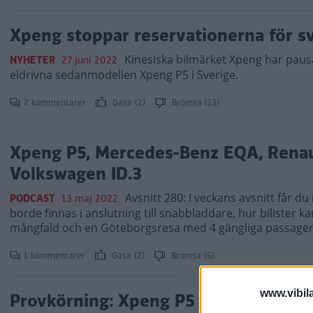
Xpeng stoppar reservationerna för s
Kinesiska bilmärket Xpeng har paus
NYHETER
27 juni 2022
eldrivna sedanmodellen Xpeng P5 i Sverige.
2 kommentarer
Gasa (2)
Bromsa (13)
Xpeng P5, Mercedes-Benz EQA, Rena
Volkswagen ID.3
Avsnitt 280: I veckans avsnitt får d
PODCAST
13 maj 2022
borde finnas i anslutning till snabbladdare, hur bilister k
mångfald och en Göteborgsresa med 4 gängliga passagera
1 kommentarer
Gasa (2)
Bromsa (6)
www.vibil
Provkörning: Xpeng P5 (2022)