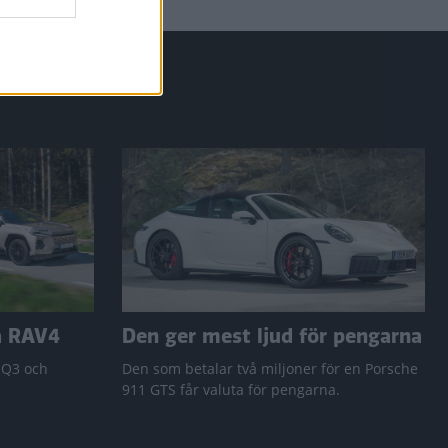
a RAV4
Den ger mest ljud för pengarna
 Q3 och
Den som betalar två miljoner för en Porsche
911 GTS får valuta för pengarna.