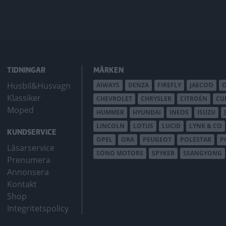
TIDNINGAR
MÄRKEN
Husbil&Husvagn
AIWAYS
DENZA
FIREFLY
JAECOO
Klassiker
CHEVROLET
CHRYSLER
CITROËN
CU
Moped
HUMMER
HYUNDAI
INEOS
ISUZU
LINCOLN
LOTUS
LUCID
LYNK & CO
KUNDSERVICE
OPEL
ORA
PEUGEOT
POLESTAR
P
Läsarservice
SONO MOTORS
SPYKER
SSANGYONG
Prenumera
Annonsera
Kontakt
Shop
Integritetspolicy