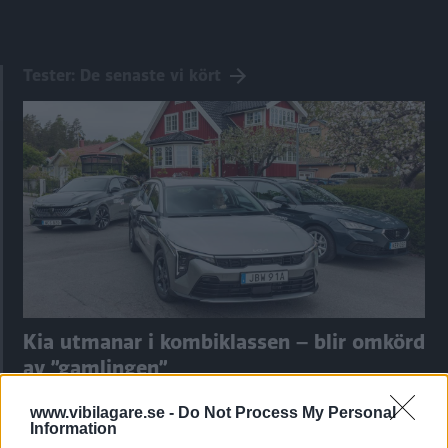
Tester: De senaste vi kört
Kia utmanar i kombiklassen – blir omkörd
av ”gamlingen”
Nykomlingen fälls av en besvärande nackdel.
www.vibilagare.se -
Do Not Process My Personal
Information