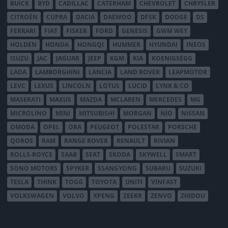
BUICK
BYD
CADILLAC
CATERHAM
CHEVROLET
CHRYSLER
CITROËN
CUPRA
DACIA
DAEWOO
DFSK
DODGE
DS
FERRARI
FIAT
FISKER
FORD
GENESIS
GWM WEY
HOLDEN
HONDA
HONGQI
HUMMER
HYUNDAI
INEOS
ISUZU
JAC
JAGUAR
JEEP
KGM
KIA
KOENIGSEGG
LADA
LAMBORGHINI
LANCIA
LAND ROVER
LEAPMOTOR
LEVC
LEXUS
LINCOLN
LOTUS
LUCID
LYNK & CO
MASERATI
MAXUS
MAZDA
MCLAREN
MERCEDES
MG
MICROLINO
MINI
MITSUBISHI
MORGAN
NIO
NISSAN
OMODA
OPEL
ORA
PEUGEOT
POLESTAR
PORSCHE
QOROS
RAM
RANGE ROVER
RENAULT
RIVIAN
ROLLS-ROYCE
SAAB
SEAT
SKODA
SKYWELL
SMART
SONO MOTORS
SPYKER
SSANGYONG
SUBARU
SUZUKI
TESLA
THINK
TOGG
TOYOTA
UNITI
VINFAST
VOLKSWAGEN
VOLVO
XPENG
ZEEKR
ZENVO
ZHIDOU