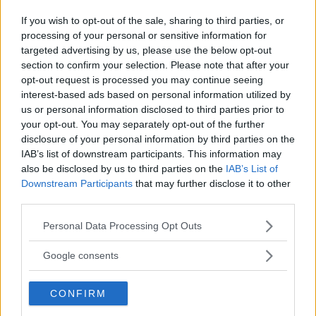
If you wish to opt-out of the sale, sharing to third parties, or
processing of your personal or sensitive information for
targeted advertising by us, please use the below opt-out
section to confirm your selection. Please note that after your
opt-out request is processed you may continue seeing
interest-based ads based on personal information utilized by
us or personal information disclosed to third parties prior to
your opt-out. You may separately opt-out of the further
disclosure of your personal information by third parties on the
”God chans att bli ny favorit”
IAB’s list of downstream participants. This information may
also be disclosed by us to third parties on the
IAB’s List of
Utbudet av terrängdugliga kombibilar har krympt men fylls
Downstream Participants
that may further disclose it to other
nu på av eldrivna Toyota bZ4X Touring. Vi provkör.
third parties.
Please note that this website/app uses one or more Google
Personal Data Processing Opt Outs
services and may gather and store information including but
not limited to your visit or usage behaviour. You may click to
Google consents
grant or deny consent to Google and its third-party tags to
use your data for below specified purposes in below Google
CONFIRM
consent section.