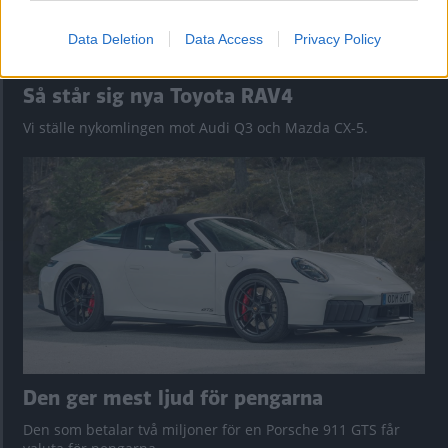
Data Deletion
Data Access
Privacy Policy
Så står sig nya Toyota RAV4
Vi ställe nykomlingen mot Audi Q3 och Mazda CX-5.
Den ger mest ljud för pengarna
Den som betalar två miljoner för en Porsche 911 GTS får