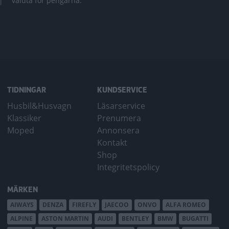
valuta för pengarna.
TIDNINGAR
KUNDSERVICE
Husbil&Husvagn
Läsarservice
Klassiker
Prenumera
Moped
Annonsera
Kontakt
Shop
Integritetspolicy
MÄRKEN
AIWAYS
DENZA
FIREFLY
JAECOO
ONVO
ALFA ROMEO
ALPINE
ASTON MARTIN
AUDI
BENTLEY
BMW
BUGATTI