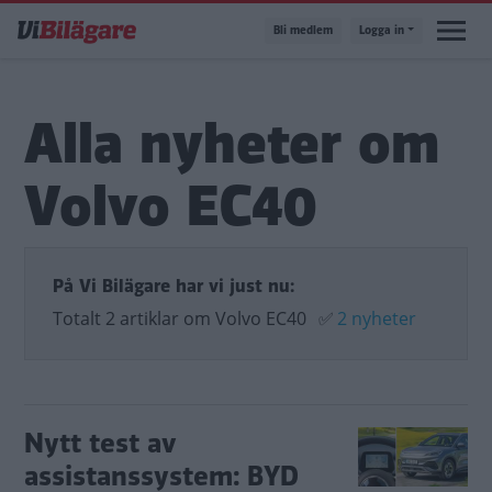
Hoppa
Bli medlem
Logga in
till
huvudinnehåll
Alla nyheter om
Volvo EC40
På Vi Bilägare har vi just nu:
Totalt 2 artiklar om Volvo EC40
✅
2 nyheter
Nytt test av
assistanssystem: BYD